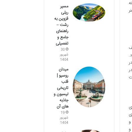
ه
مسیر
ر
ریلی
قزوین به
رشت –
راهنمای
جامع و
تفصیلی
سف
30
.
شهریور
1404
ر
میدان
ر
روسیو |
ت
قلب
تاریخی
لیسبون و
جاذبه
های آن
ی
19
ی
شهریور
و
1404
و