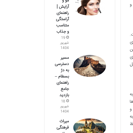
مو و
و
آرایش |
راهنمای
آراستگی
متناسب
و جذاب
.
19
ی
شهریور
1404
ن
ی
مسیر
ل
دسترسی
به دژ
بسطام –
راهنمای
جامع
ه
بازدید
ا
18
شهریور
و
1404
ه
میراث
ظ
فرهنگی