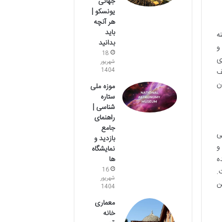
جهانی
یونسکو |
هر آنچه
باید
ه
بدانید
و
18
ی
شهریور
ف
1404
ن
موزه ملی
ستاره
شناسی |
راهنمای
جامع
ی
بازدید و
و
نمایشگاه
ه
ها
.
16
شهریور
ن
1404
معماری
خانه