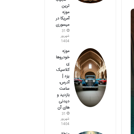
ترین
موزه
آمریکا در
میسوری
31
شهریور
1404
موزه
خودروها
ی
کلاسیک
یزد |
آدرس،
ساعت
بازدید و
دیدنی
های آن
31
شهریور
1404