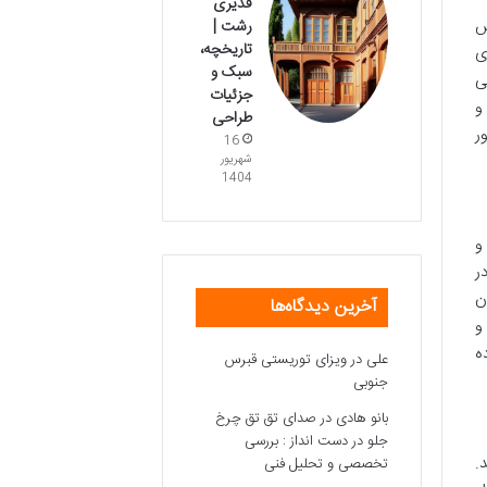
قدیری
ش
رشت |
تاریخچه،
ی
سبک و
ی
جزئیات
و
طراحی
ر
16
شهریور
1404
و
ر
ن
آخرین دیدگاه‌ها
و
ه
علی
در
ویزای توریستی قبرس
جنوبی
بانو هادی
در
صدای تق تق چرخ
جلو در دست انداز : بررسی
.
تخصصی و تحلیل فنی