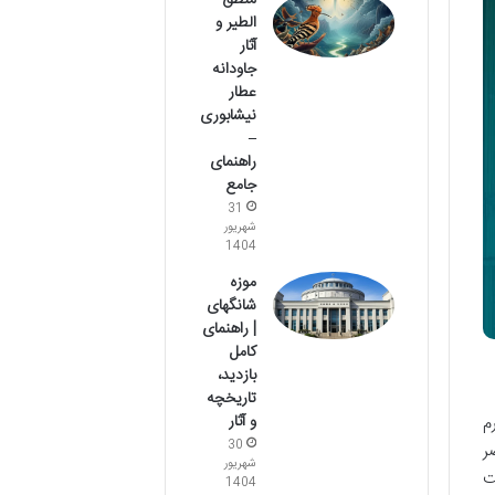
منطق
الطیر و
آثار
جاودانه
عطار
نیشابوری
–
راهنمای
جامع
31
شهریور
1404
موزه
شانگهای
| راهنمای
کامل
بازدید،
تاریخچه
و آثار
م
30
ر
شهریور
ت
1404