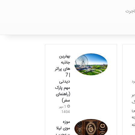
اجرت
بهترین
جاذبه
های پراتر
| 7
دیدنی
مهم پارک
(راهنمای
ر
سفر)
گ
1 مهر
ی
1404
ه
موزه
ه
موی لیلا
– عجیب