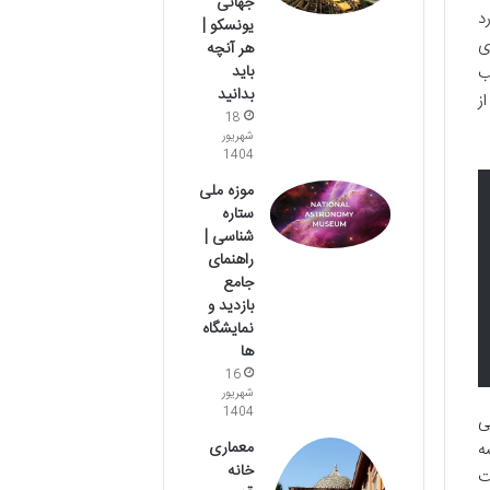
جهانی
د
یونسکو |
ی
هر آنچه
باید
ب
بدانید
ز
18
شهریور
1404
موزه ملی
ستاره
شناسی |
راهنمای
جامع
بازدید و
نمایشگاه
ها
16
شهریور
1404
ی
معماری
ه
خانه
ت