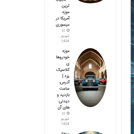
ترین
موزه
آمریکا در
میسوری
31
شهریور
1404
موزه
خودروها
ی
کلاسیک
یزد |
آدرس،
ساعت
بازدید و
دیدنی
های آن
31
شهریور
1404