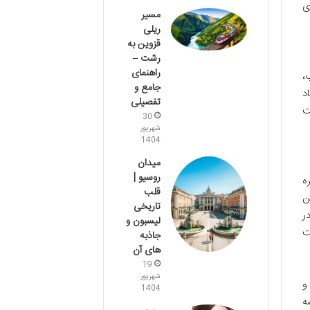
ی
مسیر
ریلی
قزوین به
رشت –
راهنمای
،
جامع و
د
تفصیلی
ت
30
شهریور
1404
میدان
روسیو |
ه
قلب
ن
تاریخی
ر
لیسبون و
ت
جاذبه
های آن
19
شهریور
و
1404
ه