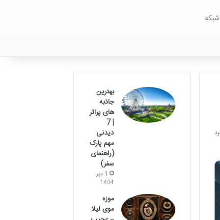
شبکه
بهترین
جاذبه
های پراتر
| 7
دیدنی
مهم پارک
(راهنمای
سفر)
1 مهر
1404
موزه
موی لیلا
– عجیب