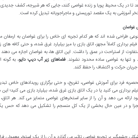
دهد تا در یک محیط پویا و زنده غواصی کنند، جایی که هر شیرجه، کشف جدیدی ر
 استخر آموزشی به یک مقصد توریستی و ماجراجویانه تبدیل کرده است.
ی غواصان
وعی طراحی شده اند که هر کدام تجربه ای خاص را برای غواصان به ارمغان م
یلم برداری کاملاً مجهز، اتاق بازی با میز بیلیارد غرق شده، و حتی کافه های زی
تفاوت از استراحت در عمق را داشت. این اتاق ها، به غواصان اجازه می دهند ت
ند و تنها به غواصی ساده محدود نشوند.
فضاهای زیر آب دیپ دایو
، به گونه ا
 جریان حرکت و اکتشاف را حفظ کنند.
حصربه فرد برای آموزش غواصی، تفریح، و حتی برگزاری رویدادهای خاص تبدی
م برداری می کنید یا در یک اتاق بازی غرق شده، بیلیارد بازی می کنید؛ این ه
د ارائه می دهد و آن را از سایر استخرهای غواصی متمایز می کند. هر اتاق، ب
مجزا و در عین حال بخشی از یک کل منسجم را تشکیل می دهد که حس ی
لی چشمگیر بر تجربه غواصی تاثیر می گذارد و آن را از یک استخر معمولی فرات