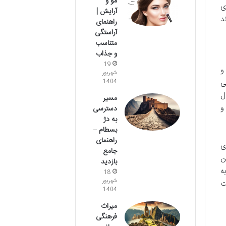
مو و
ی
آرایش |
د
راهنمای
آراستگی
متناسب
و جذاب
19
و
شهریور
ی
1404
ل
مسیر
و
دسترسی
به دژ
بسطام –
راهنمای
ی
جامع
ن
بازدید
ه
18
شهریور
ت
1404
میراث
فرهنگی