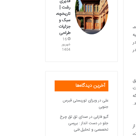
قدیری
رشت |
تاریخچه،
سبک و
جزئیات
،
طراحی
ه
16
ر
شهریور
ر
1404
ق
آخرین دیدگاه‌ها
ت
ه
علی
در
ویزای توریستی قبرس
.
جنوبی
گیو فارابی
در
صدای تق تق چرخ
جلو در دست انداز : بررسی
ز
تخصصی و تحلیل فنی
،