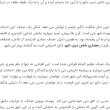
 خاص دیپ دایو را تا این حد متمایز کرده و آن را به یک نقطه عطف در دنیا
و در عین حال شگفت انگیز چشم را نوازش می دهد: شکل یک صدف. این انتخاب
 هویت شهر دبی است. قرن ها پیش، صید مروارید بخش جدایی ناپذیری از اقتصا
دم به آن وابسته بود. به همین دلیل، صدف، نمادی قدرتمند از تلاش، استقام
 فرم در
معماری خاص دیپ دایو
، ادای احترامی است به گذشته پربار این شهر.
ند یک صدف عظیم الجثه طراحی شده است. این طراحی نه تنها از نظر بصری خیر
صی مروارید و پیشینه تاریخی دبی را به بازدیدکنندگان ارائه می دهد. انتخاب ای
و آینده بلندپروازانه این شهر است. غواصان مروارید، با شهامت و مهارت خود، د
؛ دیپ دایو نیز امروز، این فرصت را به غواصان مدرن می دهد تا دنیایی شگف
ی مدرن در افق دبی خودنمایی می کند. پوسته بیرونی صدف، با جزئیات دقیق 
 کند، گویی که بخشی از اقیانوس به خشکی آمده و در این شهر مدرن ریش