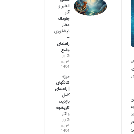
منطق
الطیر و
آثار
جاودانه
عطار
نیشابوری
–
راهنمای
جامع
31
لکه
شهریور
1404
ه
موزه
ک
شانگهای
| راهنمای
کامل
ن
بازدید،
ه
تاریخچه
د
و آثار
30
ر
شهریور
ی
1404