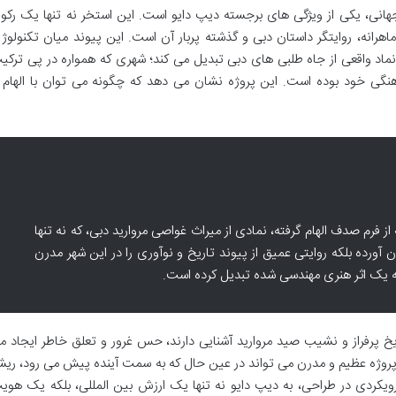
هانی، یکی از ویژگی های برجسته دیپ دایو است. این استخر نه تنها یک رکور
ماهرانه، روایتگر داستان دبی و گذشته پربار آن است. این پیوند میان تکنولوژ
نماد واقعی از جاه طلبی های دبی تبدیل می کند؛ شهری که همواره در پی ترکی
نگی خود بوده است. این پروژه نشان می دهد که چگونه می توان با الهام ا
 فرم صدف الهام گرفته، نمادی از میراث غواصی مروارید دبی، که نه تنها
ن آورده بلکه روایتی عمیق از پیوند تاریخ و نوآوری را در این شهر مدرن
 به یک اثر هنری مهندسی شده تبدیل کرده است.
ریخ پرفراز و نشیب صید مروارید آشنایی دارند، حس غرور و تعلق خاطر ایجاد م
وژه عظیم و مدرن می تواند در عین حال که به سمت آینده پیش می رود، ریش
یکردی در طراحی، به دیپ دایو نه تنها یک ارزش بین المللی، بلکه یک هوی