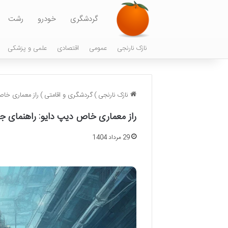
گردشگری
خودرو
رشت
نازک نارنجی
عمومی
اقتصادی
علمی و پزشکی
نازک نارنجی
)
گردشگری و اقامتی
)
راز معماری خاص
راز معماری خاص دیپ دایو: راهنمای ج
29 مرداد 1404