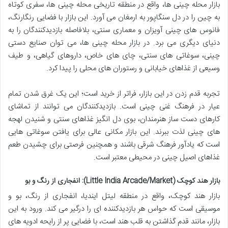
بازار محله چینی ها، واقع در منطقه تاریخی محله چینی ها، سفری کوتاه
به چین را در دل سنگاپور به ارمغان می آورد. این بازار با فضایی رنگارنگ،
فانوس های چینی آویزان و معماری سنتی، بلافاصله بازدیدکنندگان را به
دنیای دیگری می برد. در بازار محله چینی ها، می توان صنایع دستی
چینی، سوغاتی های سنتی، چای های خاص، داروهای گیاهی، و طیف
وسیعی از غذاهای خیابانی و رستوران های محلی را پیدا کرد.
تجربه قدم زدن در این بازار، فراتر از خرید است؛ این یک غرق شدن تمام
عیار در فرهنگ غنی چینی است. بازدیدکنندگان می توانند از تماشای
کارهای دست ساز هنرمندان، بوی دل انگیز غذاهای سنتی و شنیدن لهجه
های چینی لذت ببرند. این بازار مکانی عالی برای یافتن سوغاتی هایی
است که یادآور فرهنگ شرقی باشند و همچنین فرصتی برای چشیدن طعم
غذاهای اصیل چینی در محیطی معتبر است.
بازار هند کوچک (Little India Arcade/Market): انفجاری از رنگ و بو
بازار هند کوچک، واقع در منطقه لیتل ایندیا، انفجاری از رنگ، بو و
موسیقی است که حواس هر بازدیدکننده ای را درگیر می کند. ورود به این
بازار، مانند قدم گذاشتن به قلب هند است، با فضایی پر از رایحه ادویه های