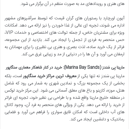
های هنری و رویدادهای مد به صورت منظم در آن برگزار می شود.
آیون اورچارد با رستوران های گران قیمت که توسط سرآشپزهای مشهور
اداره می شوند، تجربه ای عالی از غذا خوردن را نیز ارائه می دهد. امکانات
ویژه برای مشتریان خاص، از جمله توالت های اختصاصی و خدمات VIP،
حس منحصر به فردی از تجمل را ایجاد می کند. بازدید از این مجموعه،
فراتر از یک خرید ساده، لذت بصری و هنری بی نظیری را برای مهمانان به
ارمغان می آورد و آن ها را در دنیایی از مد و زیبایی غرق می کند.
مارینا بِی سَندز (Marina Bay Sands): خرید در کنار شاهکار معماری سنگاپور
مارینا بِی سَندز نه تنها یکی از
معروف ترین مراکز خرید سنگاپور
است، بلکه
بخشی از یک مجموعه بزرگ و نمادین شهری به شمار می رود که شامل
هتل، موزه، کازینو و باغ های معلق آسمانی می شود. این مرکز خرید لوکس
در منطقه خلیج مارینا واقع شده و با طراحی بی نظیر خود، تجربه ای فراتر
از خرید را ارائه می دهد. یکی از ویژگی های منحصر به فرد آن، وجود کانال
های آب داخلی است که امکان قایق سواری را فراهم می آورد و فضایی
رمانتیک و دلنشین ایجاد می کند.