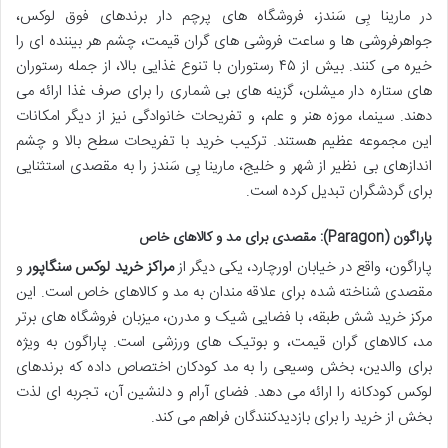
در مارینا بِی سَندز، فروشگاه های پرچم دار برندهای فوق لوکس،
جواهرفروشی ها و ساعت فروشی های گران قیمت، چشم هر بیننده ای را
خیره می کنند. بیش از ۴۵ رستوران با تنوع غذایی بالا، از جمله رستوران
های ستاره دار میشلن، گزینه های بی شماری را برای صرف غذا ارائه می
دهند. سینما، موزه هنر و علم، و تفریحات خانوادگی نیز از دیگر امکانات
این مجموعه عظیم هستند. ترکیب خرید با تفریحات سطح بالا و چشم
اندازهای بی نظیر از شهر و خلیج، مارینا بِی سَندز را به مقصدی استثنایی
برای گردشگران تبدیل کرده است.
پاراگون (Paragon): مقصدی برای مد و کالاهای خاص
پاراگون، واقع در خیابان اورچارد، یکی دیگر از
مراکز خرید لوکس سنگاپور
و
مقصدی شناخته شده برای علاقه مندان به مد و کالاهای خاص است. این
مرکز خرید شش طبقه، با فضایی شیک و مدرن، میزبان فروشگاه های برتر
مد، کالاهای گران قیمت، و بوتیک های ورزشی است. پاراگون به ویژه
برای والدین، بخش وسیعی را به مد کودکان اختصاص داده که برندهای
لوکس کودکانه را ارائه می دهد. فضای آرام و دلنشین آن، تجربه ای لذت
بخش از خرید را برای بازدیدکنندگان فراهم می کند.