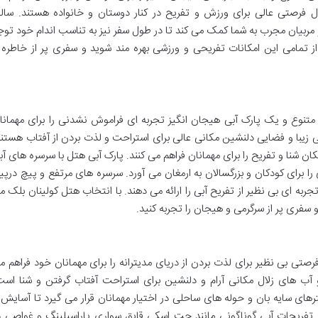
ل فرصتی عالی برای ورزش و تفریح در کنار دوستان و خانواده هستند. سال
مربیان مجرب به شما کمک می کند تا در طول سفر نیز به تناسب اندام خود توج
از تمامی این امکانات تفریحی و ورزشی بهره مند شوید و سفری پر از خاطره 
متنوع و یک پارک آبی هیجان انگیز تجربه ای فراموش نشدنی را برای مهمانا
ی زیبا و فضایی دلنشین مکانی عالی برای استراحت و لذت بردن از آفتاب هستند
 شنا و تفریح را برای مهمانان فراهم می کنند. پارک آبی هتل با سرسره های آب
ا برای کودکان و بزرگسالان به ارمغان می آورد. سرسره های مرتفع و پیچ درپی
 ای بی نظیر از تفریح آبی را ارائه می دهند. با انتخاب هتل کولینان بلک م
 و سفری پر از سرگرمی و هیجان را تجربه کنید.
ی بی نظیر برای لذت بردن از دریای مدیترانه را برای مهمانان خود فراهم م
ب های زلال مکانی آرام و دلنشین برای استراحت آفتاب گرفتن و شنا است
های سایه بان و حوله های ساحلی در اختیار مهمانان قرار می گیرد تا آسایش 
ین تفریحات آبی گوناگونی مانند جت اسکی قایق سواری پاراسیلینگ و غواصی د