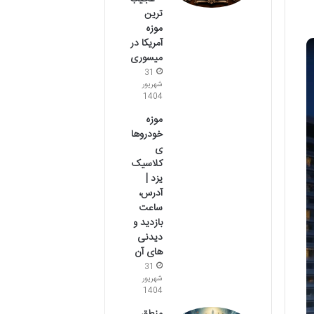
ترین
موزه
آمریکا در
میسوری
31
شهریور
1404
موزه
خودروها
ی
کلاسیک
یزد |
آدرس،
ساعت
بازدید و
دیدنی
های آن
31
شهریور
1404