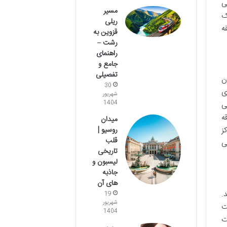
ی
مسیر
ک
ریلی
ه
قزوین به
رشت –
راهنمای
جامع و
تفصیلی
ن
30
ی
شهریور
1404
ی
ه
میدان
روسیو |
ز
قلب
ی
تاریخی
لیسبون و
جاذبه
های آن
.
19
شهریور
ت
1404
ت