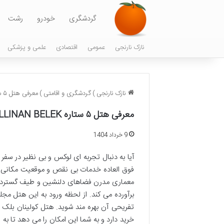
گردشگری
خودرو
رشت
نازک نارنجی
عمومی
اقتصادی
علمی و پزشکی
نازک نارنجی
)
گردشگری و اقامتی
)
معرفی هتل ۵ ستاره CULLINAN BELEK کولینان بلک
معرفی هتل ۵ ستاره CULLINAN BELEK کولینان بلک
9 خرداد 1404
فوق العاده خدمات بی نقص و موقعیت مکانی عا
معماری مدرن فضاهای دلنشین و طیف گسترده ا
برآورده می کند. از لحظه ورود به این هتل مج
تفریحی آن بهره مند شوید. هتل کولینان بلک 
خرید دارد و به شما این امکان را می دهد تا به 