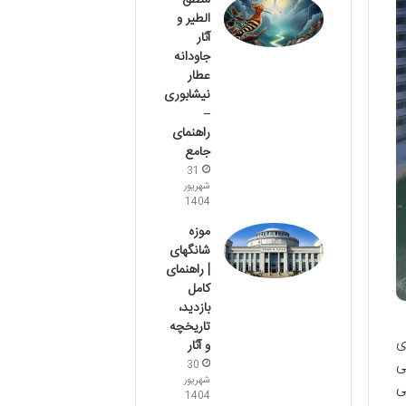
منطق
الطیر و
آثار
جاودانه
عطار
نیشابوری
–
راهنمای
جامع
31
شهریور
1404
موزه
شانگهای
| راهنمای
کامل
بازدید،
تاریخچه
ی
و آثار
ی
30
شهریور
ی
1404