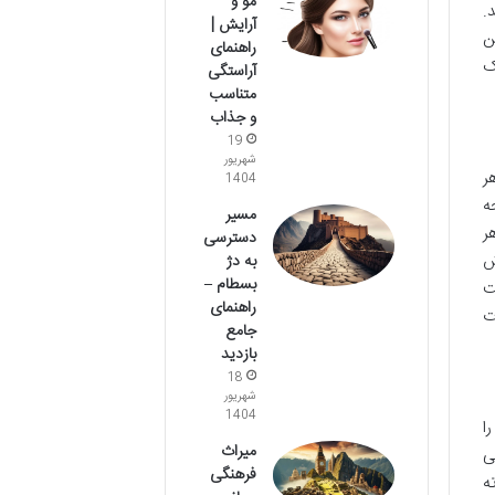
مو و
.
آرایش |
ن
راهنمای
ک
آراستگی
متناسب
و جذاب
19
شهریور
ر
1404
ه
مسیر
ر
دسترسی
ش
به دژ
بسطام –
ت
راهنمای
ت
جامع
بازدید
18
شهریور
1404
ا
میراث
ی
فرهنگی
ه