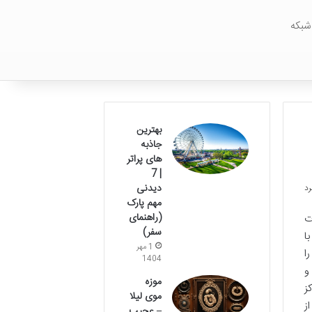
شبکه
بهترین
جاذبه
های پراتر
| 7
دیدنی
مهم پارک
(راهنمای
ارائه امکانات
سفر)
ا
1 مهر
ا
1404
و
موزه
ز
موی لیلا
ز
– عجیب