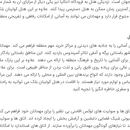
هان است. نزدیکی هتل به فرودگاه آنتالیا نیز یکی دیگر از مزایای آن به شمار م
 کمترین زمان ممکن به هتل دسترسی پیدا کنند. علاوه بر این هتل کولینان بل
 متنوع قرار دارد و مهمانان می توانند به آسانی از امکانات رفاهی و تفریحی منطق
ل
انی را به جاذبه های دیدنی و مراکز خرید مهم منطقه فراهم می کند. مهمانا
هر باستانی پرگه و آمفی تئاتر آسپندوس بازدید کنند. این مناطق باستانی یادگار
رای آشنایی با تاریخ و فرهنگ منطقه را ارائه می دهند. علاوه بر این پارک مل
و زیبا مکانی عالی برای پیاده روی قایق رانی و لذت بردن از مناظر طبیعی است. برای علاق
ل وجود دارند که انواع برندهای بین المللی و محلی را ارائه می دهند. این مراک
س و لوازم مورد نیاز هستند. با اقامت در هتل کولینان بلک می توانید به راحت
و سفری خاطره انگیز را تجربه کنید.
تاق ها و سوئیت های لوکس اقامتی بی نظیر را برای مهمانان خود فراهم می کند
سیونی شیک فضایی دلنشین و آرامش بخش را ایجاد کرده اند. اتاق ها و سوئی
 تا نیازهای گوناگون مهمانان را برآورده سازند. از اتاق های استاندارد با امکانا