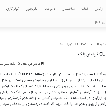
آرایش
کتاب
ساختمان
داروخانه
تلویزیون
کولر گازی
بین الملل
خواندن این مطلب 10 دقیقه زمان میبرد
آیا به دنبال تجربه ای لوکس و بی نظیر در سفر به آنتالیا هستید؟ هتل 5 ستاره کولینان بلک (Cullinan Belek) با 
لی انتخابی ایده آل برای رقم زدن خاطراتی فراموش نشدنی است. این هتل ب
ی از فعالیت های تفریحی و ورزشی تمام انتظارات شما از یک اقامت لوکس ر
لل غرق در آرامش و آسایش خواهید شد و می توانید از تمامی امکانات رفاهی 
با قرارگیری در قلب منطقه بلک دسترسی آسانی به جاذبه های گردشگری و مراک
راحتی از زیبایی های آنتالیا لذت ببرید. اگر قصد دارید سفری بی دغدغه و سرشار ا