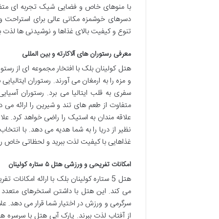
با منوهای خاص و فضایی شیک تجربه ای متفاوت
دسرهای خوشمزه مکانی عالی برای استراحت و 
تنوع و کیفیت بالای غذاها و نوشیدنی ها لذت بب
معرفی رستوران های آلاکارته و بین المللی
هتل کولینان بلک با افتخار مجموعه ای از رستورا
و مزه را به ارمغان می آورند. رستوران ایتالیایی 
سفری به قلب ایتالیا می برد. رستوران آسیای
متفاوت از طعم های تند و شیرین را ارائه م
علاقه مندان به استیک را راضی خواهد کرد. علا
نظیر از دریا را به شما هدیه می دهد. با انت
غذاهایی با کیفیت لذت ببرید و لحظاتی خاص را 
امکانات تفریحی و ورزشی هتل ۵ ستاره کولینان
هتل 5 ستاره کولینان بلک با ارائه امکانا
می کند. این هتل با داشتن استخرهای متعدد پ
سرگرمی و ورزش در اختیار شما قرار می دهد. علاق
از آفتاب لذت ببرند. پارک آبی هتل با سرسره ه