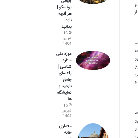
جهانی
و
یونسکو |
ز
هر آنچه
باید
بدانید
18
شهریور
م
1404
ه
موزه ملی
ی
ستاره
ع
شناسی |
راهنمای
ی
جامع
و
بازدید و
نمایشگاه
ها
16
شهریور
م
1404
ی
معماری
و
خانه
ی