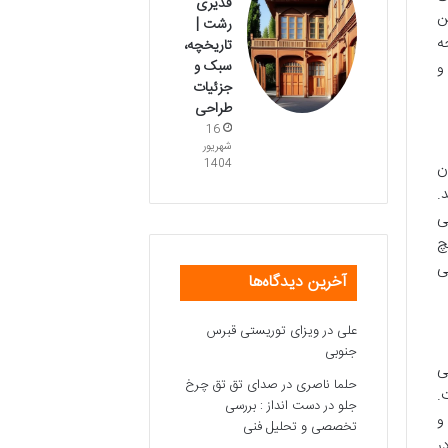
قدیری
ن
رشت |
ه
تاریخچه،
سبک و
و
جزئیات
طراحی
16
شهریور
1404
ن
.
ی
چ
ی
آخرین دیدگاه‌ها
علی
در
ویزای توریستی قبرس
جنوبی
ی
حلما ناصری
در
صدای تق تق چرخ
.
جلو در دست انداز : بررسی
و
تخصصی و تحلیل فنی
ر