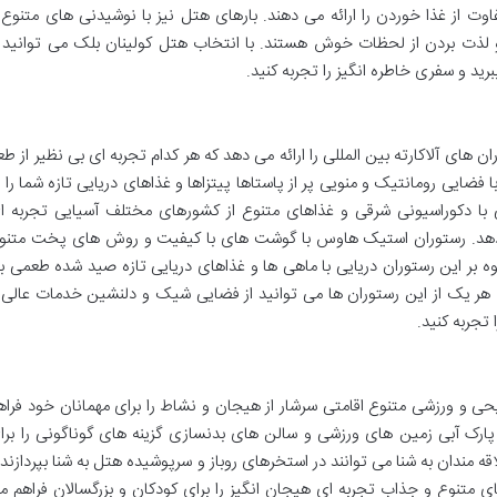
 از غذا خوردن را ارائه می دهند. بارهای هتل نیز با نوشیدنی های متنوع 
لذت بردن از لحظات خوش هستند. با انتخاب هتل کولینان بلک می توانید ا
رید و سفری خاطره انگیز را تجربه کنید.
ن های آلاکارته بین المللی را ارائه می دهد که هر کدام تجربه ای بی نظیر از طع
با فضایی رومانتیک و منویی پر از پاستاها پیتزاها و غذاهای دریایی تازه شما را ب
ی با دکوراسیونی شرقی و غذاهای متنوع از کشورهای مختلف آسیایی تجربه ا
ی دهد. رستوران استیک هاوس با گوشت های با کیفیت و روش های پخت متنو
وه بر این رستوران دریایی با ماهی ها و غذاهای دریایی تازه صید شده طعمی ب
خاب هر یک از این رستوران ها می توانید از فضایی شیک و دلنشین خدمات عالی 
تجربه کنید.
ت تفریحی و ورزشی متنوع اقامتی سرشار از هیجان و نشاط را برای مهمانان خود فراه
ارک آبی زمین های ورزشی و سالن های بدنسازی گزینه های گوناگونی را برا
ه مندان به شنا می توانند در استخرهای روباز و سرپوشیده هتل به شنا بپردازند 
ای متنوع و جذاب تجربه ای هیجان انگیز را برای کودکان و بزرگسالان فراهم م