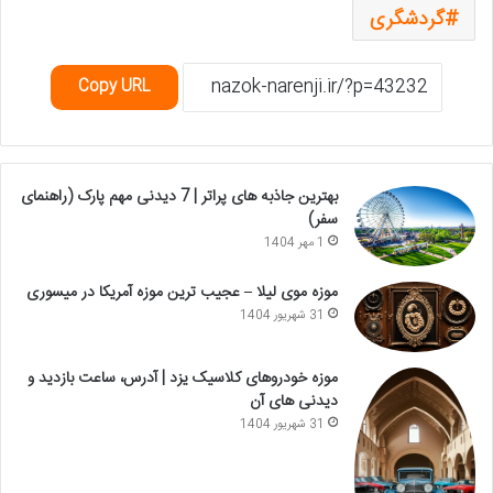
گردشگری
Copy URL
بهترین جاذبه های پراتر | 7 دیدنی مهم پارک (راهنمای
سفر)
1 مهر 1404
موزه موی لیلا – عجیب ترین موزه آمریکا در میسوری
31 شهریور 1404
موزه خودروهای کلاسیک یزد | آدرس، ساعت بازدید و
دیدنی های آن
31 شهریور 1404