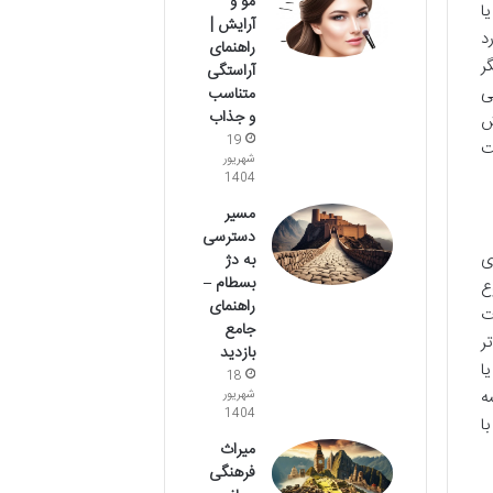
مو و
ا
آرایش |
د
راهنمای
ر
آراستگی
ی
متناسب
و جذاب
ش
19
ت
شهریور
1404
مسیر
دسترسی
ی
به دژ
بسطام –
ع
راهنمای
ت
جامع
ر
بازدید
ا
18
ه
شهریور
1404
ا
میراث
فرهنگی