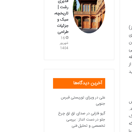
قدیری
رشت |
تاریخچه،
سبک و
جزئیات
)
طراحی
ی
16
ن
شهریور
1404
ی
ه
ز
د
آخرین دیدگاه‌ها
علی
در
ویزای توریستی قبرس
ش
جنوبی
.
گیو فارابی
در
صدای تق تق چرخ
ک
جلو در دست انداز : بررسی
ه
تخصصی و تحلیل فنی
ا