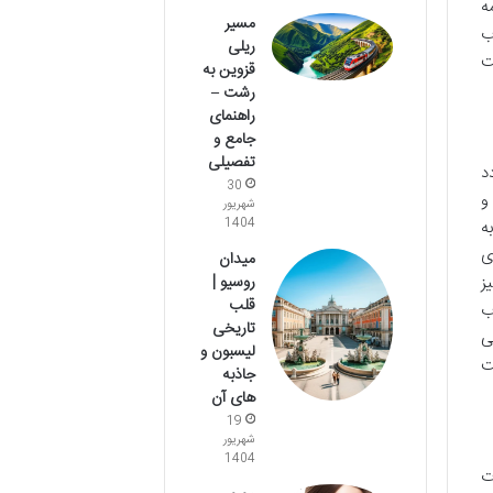
ه
مسیر
ب
ریلی
ت
قزوین به
رشت –
راهنمای
جامع و
تفصیلی
د
30
و
شهریور
1404
ه
ی
میدان
روسیو |
ز
قلب
ب
تاریخی
ی
لیسبون و
ت
جاذبه
های آن
19
شهریور
1404
ت