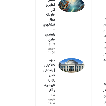
منطق
الطیر و
آثار
جاودانه
.
عطار
م
نیشابوری
–
م
راهنمای
ه
جامع
د
31
ت
شهریور
1404
ر
ند
موزه
شانگهای
| راهنمای
کامل
بازدید،
ه
تاریخچه
ر
و آثار
ن
30
شهریور
ش
1404