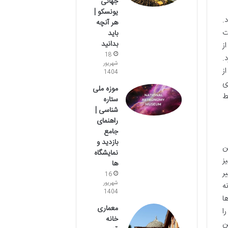
جهانی
یونسکو |
.
هر آنچه
ت
باید
بدانید
ز
18
.
شهریور
ز
1404
ی
موزه ملی
ط
ستاره
شناسی |
راهنمای
جامع
بازدید و
ن
نمایشگاه
ز
ها
ر
16
شهریور
ه
1404
ا
معماری
ا
خانه
ن