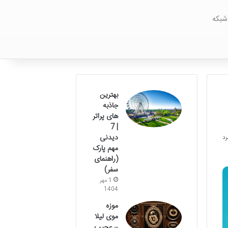
شبکه
بهترین
جاذبه
های پراتر
| 7
دیدنی
مهم پارک
(راهنمای
سفر)
1 مهر
1404
موزه
موی لیلا
– عجیب