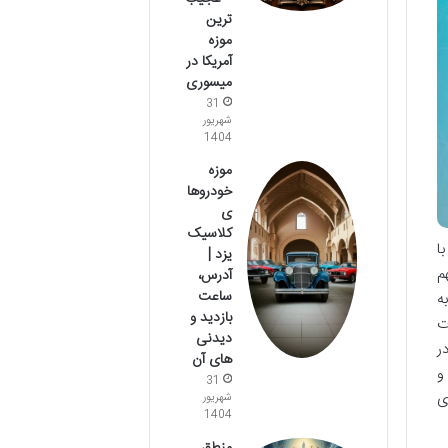
ترین
موزه
آمریکا در
میسوری
31
شهریور
1404
موزه
خودروها
ی
کلاسیک
ا
یزد |
م
آدرس،
ساعت
ه
بازدید و
ت
دیدنی
ر
های آن
و
31
ی
شهریور
1404