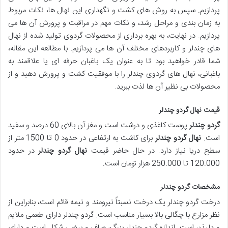
پردازیم. سپس به روش های کشت و نگهداری این نهال ها، نکات مربوط
به زمان بندی و مراحل رشد، و نکات مهم در مراقبت و پرورش آن ها می
پردازیم. در نهایت، به بهره برداری از محصولات گردوی تولید شده از نهال
های چندلر و کاربردهای مختلف آن ها می پردازیم. با مطالعه این مقاله،
شما قادر خواهید بود تا به عنوان یک باغبان حرفه ای یا علاقمند به
باغبانی، نهال های گردوی چندلر را با موفقیت کشت و پرورش دهید و از
محصولات بی نظیر آن ها لذت ببرید.
قیمت نهال گردو چندلر
گردو چندلر
پوست کاغذی و درشت است و مغز آن بالای 60 درصد و سفید
است.
نهال گردو چندلر
برای کاشت به ارتفاعی در حدود 0 تا 1500 متر از
سطح دریا نیاز دارد. در حال حاضر قیمت
نهال گردو چندلر
در حدود
120.000 تا 250.000 هزار تومان است.
مشخصات گردو چندلر
درخت گردو چندلر یک درخت نسبتاً نیرومند و نیمه قائم است، بنابراین از
نظر مزارع با چگالی بالا بسیار مناسب است. گردو چندلر دارای طعمی ملایم
و دلپذیر است. اندازه گردو چندلر بزرگ، صاف و بیضی شکل است و دارای