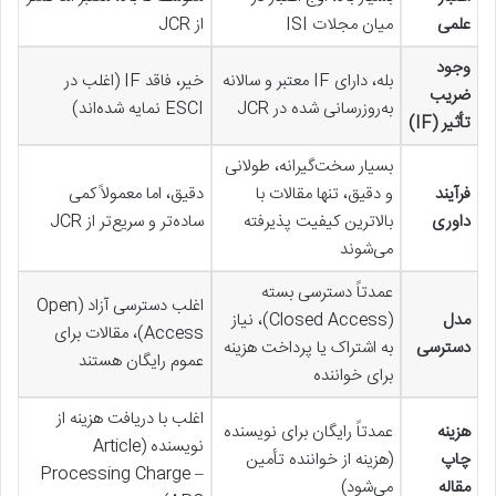
علمی
میان مجلات ISI
از JCR
وجود
بله، دارای IF معتبر و سالانه
خیر، فاقد IF (اغلب در
ضریب
به‌روزرسانی شده در JCR
ESCI نمایه شده‌اند)
تأثیر (IF)
بسیار سخت‌گیرانه، طولانی
فرآیند
و دقیق، تنها مقالات با
دقیق، اما معمولاً کمی
داوری
بالاترین کیفیت پذیرفته
ساده‌تر و سریع‌تر از JCR
می‌شوند
عمدتاً دسترسی بسته
اغلب دسترسی آزاد (Open
مدل
(Closed Access)، نیاز
Access)، مقالات برای
دسترسی
به اشتراک یا پرداخت هزینه
عموم رایگان هستند
برای خواننده
اغلب با دریافت هزینه از
هزینه
عمدتاً رایگان برای نویسنده
نویسنده (Article
چاپ
(هزینه از خواننده تأمین
Processing Charge –
مقاله
می‌شود)