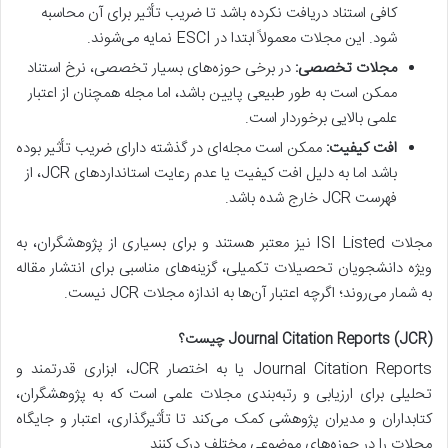
کافی استناد دریافت نکرده باشد تا ضریب تأثیر برای آن محاسبه
شود. این مجلات معمولاً ابتدا در ESCI نمایه می‌شوند.
مجلات تخصصی:
در برخی حوزه‌های بسیار تخصصی، نرخ استناد
ممکن است به طور طبیعی پایین باشد، اما مجله همچنان از اعتبار
علمی بالایی برخوردار است.
افت کیفیت:
ممکن است مجله‌ای در گذشته دارای ضریب تأثیر بوده
باشد اما به دلیل افت کیفیت یا عدم رعایت استانداردهای JCR، از
فهرست JCR خارج شده باشد.
مجلات ISI Listed نیز معتبر هستند و برای بسیاری از پژوهشگران، به
ویژه دانشجویان تحصیلات تکمیلی، گزینه‌های مناسبی برای انتشار مقاله
به شمار می‌روند؛ اگرچه اعتبار آن‌ها به اندازه مجلات JCR نیست.
Journal Citation Reports (JCR) چیست؟
Journal Citation Reports یا به اختصار JCR، ابزاری قدرتمند و
تحلیلی برای ارزیابی و رتبه‌بندی مجلات علمی است که به پژوهشگران،
کتابداران و مدیران پژوهشی کمک می‌کند تا تأثیرگذاری، اعتبار و جایگاه
مجلات را در حوزه‌های موضوعی مختلف درک کنند.