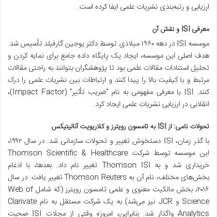
ارزیابی و رتبه‌بندی نشریات علمی ایفا کرده است.
معرفی ISI و نقش آن
موسسه ISI در دهه ۱۹۶۰ میلادی توسط دکتر یوجین گارفیلد تأسیس شد.
هدف اصلی این موسسه، ایجاد یک پایگاه داده جامع برای نمایه کردن و
تحلیل استنادات مقالات علمی بود تا پژوهشگران بتوانند به راحتی مقالات
مرتبط و با کیفیت بالا را پیدا کنند و ارتباطات بین نشریات علمی را درک
کنند. ISI با معرفی مفهومی به نام “ضریب تأثیر” (Impact Factor)،
انقلابی در ارزیابی نشریات علمی ایجاد کرد.
تحولات نامی: از ISI به تامسون رویترز و کلاریویت آنالیتیکس
با گذر زمان، ISI دستخوش تغییر و تحولات سازمانی شد. در سال ۱۹۹۲،
این موسسه توسط شرکت Thomson Scientific & Healthcare
خریداری شد و به Thomson ISI تغییر نام داد. بعدها، با ادغام
بخش‌های مختلف، نام آن به Thomson Reuters تغییر یافت. در سال
۲۰۱۶، بخش مالکیت معنوی و علمی تامسون رویترز (که شامل Web of
Science و JCR نیز می‌شد) به یک شرکت مستقل به نام Clarivate
Analytics واگذار شد. بنابراین، امروزه وقتی از مجلات ISI صحبت