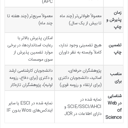
APC)
زمان
معمولاً طولانی‌تر (چند ماه
معمولاً سریع‌تر (چند هفته تا
پذیرش و
تا بیش از یک سال)
چند ماه)
چاپ
امکان پذیرش بالاتر با
تضمین
هیچ تضمینی وجود ندارد،
رعایت استانداردها، در برخی
چاپ
کاملاً وابسته به نظر داوران
موارد تضمین پذیرش از
سوی موسسات
پژوهشگران حرفه‌ای،
دانشجویان کارشناسی ارشد
مناسب
اساتید، دانشجویان دکتری
و دکتری (برای دفاع، رزومه
برای
(برای ارتقاء و رزومه قوی)
اولیه)، پژوهشگران تازه‌کار
شناسایی
نمایه شده در
در Web
نمایه شده در ESCI یا سایر
SCIE/SSCI/AHCI و
of
ایندکس‌های Wos بدون IF
دارای اطلاعات در JCR
Science