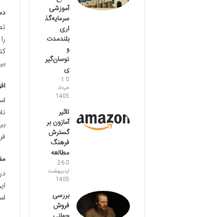
آموزشی
دس
سرمایه‌گذ
تط
اری
را
بلندمدت
و
کت
نوسان‌گیر
بی
ی
1
اف
خرداد
1405
اس
نا
تاثیر
آمازون بر
بی
گسترش
فر
فرهنگ
مطالعه
مف
26
اردیبهشت
1405
ای
بررسی
اس
فروش
جهانی