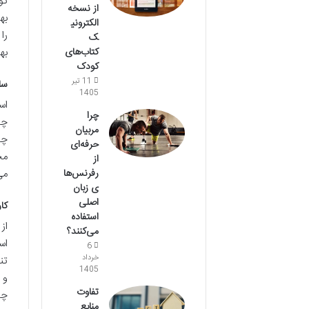
تو
از نسخه
به
الکترونی
را
ک
به
کتاب‌های
کودک
11 تیر
سا
1405
اس
چرا
چا
مربیان
چا
حرفه‌ای
مج
از
می
رفرنس‌ها
ی زبان
اصلی
کا
استفاده
از
می‌کنند؟
اس
6
خرداد
تن
1405
و 
تفاوت
چا
منابع