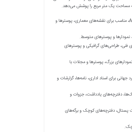
ابعاد 841×1189 میلی‌متر (33.1×46.8 اینچ). بزرگترین قطع در سری A، مناسب برای نقشه‌های معماری، پوسترها و
16×23.4 اینچ). نصف A1، برای نقشه‌های فنی، طراحی‌های گرافیکی و پوسترهای
1×16.5 اینچ). نصف A2، مناسب برای نمودارهای بزرگ، پوسترها و مجلات با
دترین قطع، استاندارد جهانی برای اسناد اداری، نامه‌ها، گزارشات و
 اینچ). نصف A4، رایج برای نوت‌بوک‌ها، دفترچه‌های یادداشت، جزوات و
5 اینچ). نصف A5، مناسب برای کارت پستال، دفترچه‌های کوچک و برگه‌های
وچک.