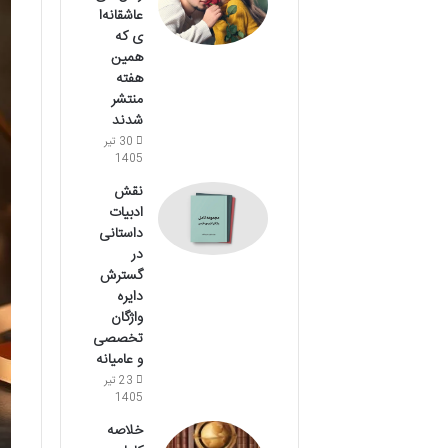
عاشقانه‌ا
ی که
همین
هفته
منتشر
شدند
30 تیر
1405
نقش
ادبیات
داستانی
در
گسترش
دایره
واژگان
تخصصی
و عامیانه
23 تیر
1405
خلاصه