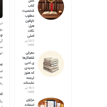
کامل
کتاب
شخصیت
مطلوب
ناپلئون
در
هیل:
رو
نکات
چا
اصلی
گر
20 تیر
1405
مخ
تو
معرفی
شاهکارها
ی ادبی
چر
جدیدی
اس
که هنوز
عم
ترجمه
رع
نشده‌اند
18 تیر
1405
کا
مزایای
یک
استفاده