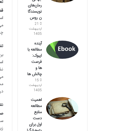
تع
رمان‌های
قط
نویسندگا
اس
ن روس
21
می
اردیبهشت
چی
1405
آینده
تف
مطالعه با
بر
ایبوک:
اس
فرصت
ها و
چالش ها
می
15
مح
اردیبهشت
در
1405
اهمیت
نق
مطالعه
منابع
صح
دست
سخ
اول برای
زی
پژوهشگرا