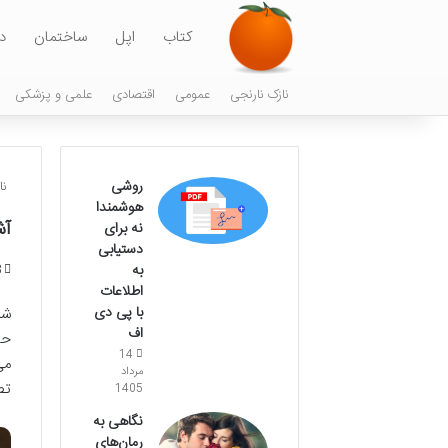
کتاب
اپل
ساختمان
د
نازک نارنجی
عمومی
اقتصادی
علمی و پزشکی
روشی
نا
هوشمندا
آش
نه برای
دستیابی
به
8 
اطلاعات
با پی دی
شن
اف
حی
14
می
مرداد
تص
1405
نگاهی به
رمان‌های