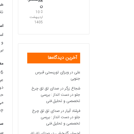
هر
ن
نا
10
اردیبهشت
1405
استاندا
و 
بی
آخرین دیدگاه‌ها
معرفی SO 216
ISO 216 بر اس
علی
در
ویزای توریستی قبرس
جنوبی
عر
شجاع زرگر
در
صدای تق تق چرخ
جلو در دست انداز : بررسی
تخصصی و تحلیل فنی
چا
فرشاد آبیار
در
صدای تق تق چرخ
جلو در دست انداز : بررسی
سری A (A Series)
تخصصی و تحلیل فنی
احسان گلبخشی
در
صدای تق تق