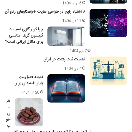
6 بهمن 1404
۸ اشتباه رایج در طراحی سایت +راهکارهای رفع آن
17 دی 1404
چرا کولر گازی اسپلیت
گیبسون گزینه مناسبی
برای منازل ایرانی است؟
7 دی 1404
اهمیت ثبت پتنت در ایران
4 دی 1404
نمونه فصل‌بندی
پایان‌نامه‌های برتر
28 آذر 1404
خر
ما
ی
خو
ب
از کجا بخریم؟ تجربه بازار و معرفی چند مرجع قابل