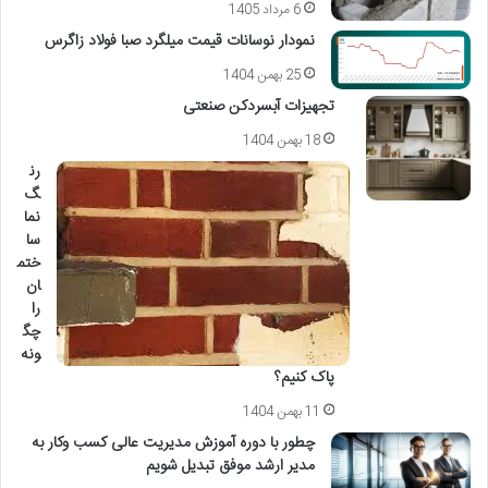
6 مرداد 1405
نمودار نوسانات قیمت میلگرد صبا فولاد زاگرس
25 بهمن 1404
تجهیزات آبسردکن صنعتی
18 بهمن 1404
رن
گ
نما
سا
ختم
ان
را
چگ
ونه
پاک کنیم؟
11 بهمن 1404
چطور با دوره آموزش مدیریت عالی کسب وکار به
مدیر ارشد موفق تبدیل شویم