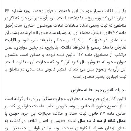
یکی از نکات بسیار مهم در این خصوص، «رای وحدت رویه شماره ۴۳
دیوان عالی کشور مورخ ۱۳۵۱/۸/۱۰» است. این رأی مقرر می دارد که اگر در
مناطقی که ثبت رسمی اسناد معاملات املاک غیرمنقول اجباری است (طبق
ماده ۴۷ قانون ثبت)، معامله اول به وسیله سند عادی انجام شده باشد، آن
سند عادی در هیچ یک از ادارات و محاکم پذیرفته نمی شود و
قابلیت
تعارض با سند رسمی را نخواهد داشت
. بنابراین، در چنین مواردی، عمل
مرتکب از مصادیق ماده ۱۱۷ قانون ثبت نبوده و ممکن است مشمول
عنوان مجرمانه «فروش مال غیر» قرار گیرد که مجازات آن متفاوت است.
این رأی به وضوح بیان می کند که اعتبار قانونی سند عادی در مناطق با
ثبت اجباری، بسیار محدود است.
مجازات قانونی جرم معامله معارض
قانون گذار برای جرم معامله معارض، مجازات سنگینی را در نظر گرفته است
تا از تضییع حقوق اشخاص و برهم خوردن نظم معاملات جلوگیری کند. بر
اساس ماده ۱۱۷ قانون ثبت اسناد و املاک، مجازات این جرم،
حبس با
اعمال شاقه از سه تا ده سال
است. «حبس با اعمال شاقه» در گذشته به
معنای زندان همراه با کارهای سخت بود، اما در قوانین جدیدتر، این