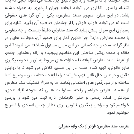
دارد، خواسته یا ناخواسته وارد این دنیای پر دغدغه می شود، جایی که یک
اشتباه یا سهل انگاری می تواند تبعات جبران ناپذیری به همراه داشته
باشد. در این میان، مفهوم «سند معارض» یکی از آن گره های حقوقی
است که می تواند خواب خوش را از چشمان صاحب آن بگیرد. شاید برای
بسیاری این سوال پیش بیاید که سند معارض دقیقاً چیست و چه تفاوتی
با معامله معارض دارد؟ چرا قانون گذار برای صدور آن، مجازات هایی در
نظر گرفته است و چه کسانی در این میان مسئول شناخته می شوند؟ این
مقاله با هدف روشن ساختن این مفاهیم پیچیده و ارائه راهنمایی جامع،
از تعریف سند معارض گرفته تا مجازات های مربوط به آن و نحوه پیگیری
های قانونی، تهیه شده است. در این مسیر، تلاش می شود تا با روایتی
دقیق و در عین حال قابل فهم، خواننده را با ابعاد مختلف این موضوع آشنا
ساخته و از سردرگمی های احتمالی بکاهد. ما به سراغ تفکیک سند معارض
از معامله معارض خواهیم رفت، مسئولیت هایی که متوجه افراد عادی،
سردفتران اسناد رسمی و حتی کارمندان اداره ثبت می شود را بررسی
خواهیم کرد و مراحل پیگیری قانونی برای ابطال چنین اسنادی را تشریح
خواهیم نمود.
تعریف سند معارض: فراتر از یک واژه حقوقی