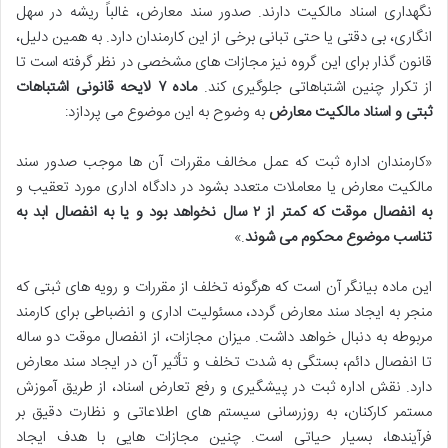
نگهداری اسناد مالکیت دارند. صدور سند معارض، غالباً ریشه در سهل
انگاری، بی دقتی یا حتی تبانی برخی از این کارمندان دارد. به همین دلیل،
قانون گذار برای این گروه نیز مجازات های مشخصی در نظر گرفته است تا
از تکرار چنین اشتباهاتی جلوگیری کند.
ماده ۷ لایحه قانونی اشتباهات
ثبتی و اسناد مالکیت معارض
به وضوح به این موضوع می پردازد:
«کارمندان اداره ثبت که عمل مخالف مقررات آن ها موجب صدور سند
مالکیت معارض یا معاملات متعدد بشود در دادگاه اداری مورد تعقیب و
به انفصال موقت که کمتر از ۲ سال نخواهد بود و یا به انفصال ابد به
تناسب موضوع محکوم می شوند
.»
این ماده بیانگر آن است که هرگونه تخلف از مقررات و رویه های ثبتی که
منجر به ایجاد سند معارض گردد، مسئولیت اداری و انضباطی برای کارمند
مربوطه به دنبال خواهد داشت. میزان مجازات، از انفصال موقت دو ساله
تا انفصال دائم، بستگی به شدت تخلف و تأثیر آن در ایجاد سند معارض
دارد. نقش اداره ثبت در پیشگیری و رفع تعارض اسناد، از طریق آموزش
مستمر کارکنان، به روزرسانی سیستم های اطلاعاتی و نظارت دقیق بر
فرآیندها، بسیار حیاتی است. چنین مجازات هایی با هدف ایجاد