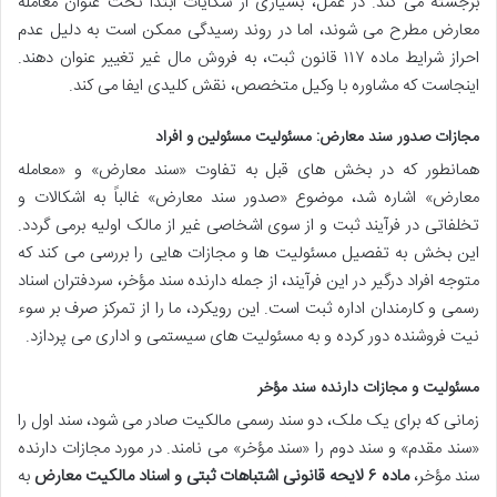
برجسته می کند. در عمل، بسیاری از شکایات ابتدا تحت عنوان معامله
معارض مطرح می شوند، اما در روند رسیدگی ممکن است به دلیل عدم
احراز شرایط ماده ۱۱۷ قانون ثبت، به فروش مال غیر تغییر عنوان دهند.
اینجاست که مشاوره با وکیل متخصص، نقش کلیدی ایفا می کند.
مجازات صدور سند معارض: مسئولیت مسئولین و افراد
همانطور که در بخش های قبل به تفاوت «سند معارض» و «معامله
معارض» اشاره شد، موضوع «صدور سند معارض» غالباً به اشکالات و
تخلفاتی در فرآیند ثبت و از سوی اشخاصی غیر از مالک اولیه برمی گردد.
این بخش به تفصیل مسئولیت ها و مجازات هایی را بررسی می کند که
متوجه افراد درگیر در این فرآیند، از جمله دارنده سند مؤخر، سردفتران اسناد
رسمی و کارمندان اداره ثبت است. این رویکرد، ما را از تمرکز صرف بر سوء
نیت فروشنده دور کرده و به مسئولیت های سیستمی و اداری می پردازد.
مسئولیت و مجازات دارنده سند مؤخر
زمانی که برای یک ملک، دو سند رسمی مالکیت صادر می شود، سند اول را
«سند مقدم» و سند دوم را «سند مؤخر» می نامند. در مورد مجازات دارنده
سند مؤخر،
ماده ۶ لایحه قانونی اشتباهات ثبتی و اسناد مالکیت معارض
به