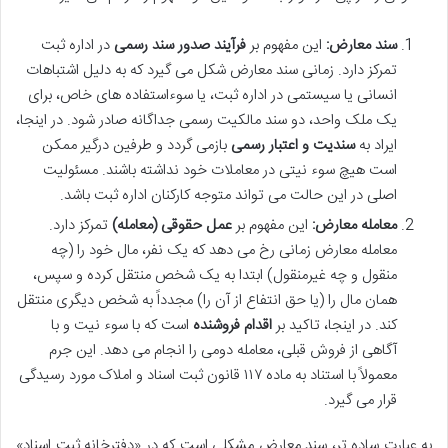
سند معارض:
این مفهوم بر
فرآیند صدور سند رسمی
در اداره ثبت
تمرکز دارد. زمانی سند معارض شکل می گیرد که به دلیل اشتباهات
انسانی یا سیستمی در اداره ثبت، یا سوءاستفاده های خاص، برای
یک ملک واحد، دو سند مالکیت رسمی جداگانه صادر شود. در اینجا،
ایراد به
سندیت و اعتبار رسمی
بازمی گردد و طرفین درگیر ممکن
است هیچ سوء نیتی در معاملات خود نداشته باشند. مسئولیت
اصلی در این حالت می تواند متوجه کارکنان اداره ثبت باشد.
معامله معارض:
این مفهوم بر
عمل حقوقی (معامله)
تمرکز دارد.
معامله معارض زمانی رخ می دهد که یک نفر، مال خود را (چه
منقول و چه غیرمنقول) ابتدا به یک شخص منتقل کرده و سپس،
همان مال را (یا حق انتفاع از آن را) مجدداً به شخص دیگری منتقل
کند. در اینجا، تاکید بر
اقدام فروشنده
است که با سوء نیت و با
آگاهی از فروش قبلی، معامله دومی را انجام می دهد. این جرم
معمولاً با استناد به ماده ۱۱۷ قانون ثبت اسناد و املاک مورد رسیدگی
قرار می گیرد.
به عبارت ساده تر، سند معارض مشکلی است که در «دفترخانه ثبت اسناد»