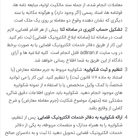
معاملات انجام شده، از جمله سند مالکیت اولیه، مبایعه نامه ها،
قولنامه ها، اسناد رسمی (اگر وجود دارد) و هرگونه مکاتبه یا سند
دیگری که نشان دهنده وقوع دو معامله بر روی یک ملک است.
تشکیل حساب کاربری در سامانه ثنا:
پیش از هر اقدام قضایی، لازم
است در سامانه ثنا (سامانه ابلاغ الکترونیک قضایی) ثبت نام کنید.
این کار از طریق دفاتر خدمات الکترونیک قضایی یا به صورت برخط
در وب سایت adliran.ir قابل انجام است. کلیه ابلاغیه ها و آرای
دادگاه از این طریق به شما اطلاع رسانی خواهد شد.
تنظیم و ثبت شکواییه:
شکواییه مربوط به جرم معامله معارض (با
استناد به ماده ۱۱۷ قانون ثبت) را تنظیم کنید. این کار را می توانید
شخصاً، با کمک وکیل متخصص یا با استفاده از نمونه شکواییه
های موجود انجام دهید. شکواییه باید حاوی اطلاعات دقیق شاکی،
مشتکی عنه (متهم)، موضوع شکایت (جرم معامله معارض) و شرح
کاملی از وقایع باشد.
ارائه شکواییه به دفاتر خدمات الکترونیک قضایی:
پس از تنظیم،
شکواییه را به همراه مدارک و منضمات مربوطه، به یکی از دفاتر
خدمات الکترونیک قضایی تحویل دهید تا ثبت و به دادسرای صالح