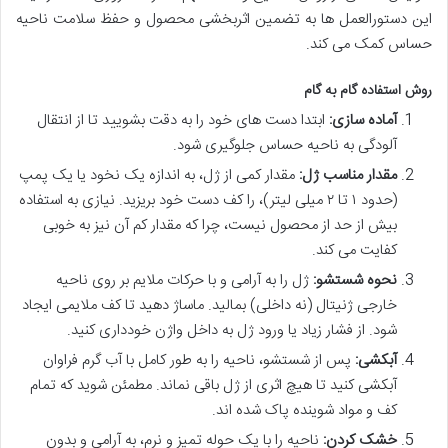
این دستورالعمل ها به تضمین اثربخشی محصول و حفظ سلامت ناحیه
حساس کمک می کند.
روش استفاده گام به گام
آماده سازی:
ابتدا دست های خود را به دقت بشویید تا از انتقال
آلودگی به ناحیه حساس جلوگیری شود.
مقدار مناسب ژل:
مقدار کمی از ژل، به اندازه یک نخود یا یک پمپ
(حدود ۱ تا ۲ میلی لیتر)، را کف دست خود بریزید. نیازی به استفاده
بیش از حد از محصول نیست، چرا که مقدار کم آن نیز به خوبی
کفایت می کند.
نحوه شستشو:
ژل را به آرامی و با حرکات ملایم بر روی ناحیه
خارجی ژنیتال (نه داخلی) بمالید. ماساژ دهید تا کف ملایمی ایجاد
شود. از فشار زیاد یا ورود ژل به داخل واژن خودداری کنید.
آبکشی:
پس از شستشو، ناحیه را به طور کامل با آب گرم فراوان
آبکشی کنید تا هیچ اثری از ژل باقی نماند. مطمئن شوید که تمام
کف و مواد شوینده پاک شده اند.
خشک کردن:
ناحیه را با یک حوله تمیز و نرم، به آرامی و بدون