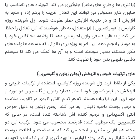
(باکتری ها و قارچ های مضر) جلوگیری می کند. شوینده های نامناسب یا
صابون های معمولی می توانند این تعادل ظریف را برهم زده و منجر به
افزایش pH و در نتیجه افزایش خطر عفونت شوند. ژل شوینده روژه
کاوایس با فرمولاسیون pH متعادل، به طور هوشمندانه این تعادل را حفظ
می کند و به فلور طبیعی واژن اجازه می دهد تا وظیفه محافظتی خود را
به درستی انجام دهد. این امر به ویژه برای بانوانی که مستعد عفونت های
مکرر هستند، بسیار سودمند است و به آن ها کمک می کند تا سیستم
دفاعی طبیعی بدن خود را تقویت کنند.
حاوی ترکیبات طبیعی و اثربخش (روغن زیتون و گلیسیرین)
یکی از نقاط قوت ژل شوینده روژه کاوایس، استفاده از ترکیبات طبیعی و
اثربخش در فرمولاسیون خود است. عصاره زیتون و گلیسیرین دو مورد از
مهم ترین این ترکیبات هستند که هر کدام نقش کلیدی در تقویت سلامت
و نرمی پوست ناحیه ژنیتال ایفا می کنند. روغن زیتون به دلیل خواص
آنتی اکسیدانی و ترمیم کننده اش شناخته شده است، در حالی که
گلیسیرین یک مرطوب کننده قدرتمند محسوب می شود. ترکیب این دو
ماده، هم افزایی مثبتی را ایجاد می کند که به سلامت و لطافت پوست
کمک شایانی می کند. روژه کاوایس با بهره گیری از این ترکیبات و تعهد به