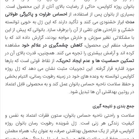
بانوان روژه کاوایس، حاکی از رضایت بالای آنان از این محصول است.
بسیاری از بانوان پس از استفاده، از
احساس طراوت و پاکیزگی طولانی
مدت
ابراز خشنودی می کنند و تأکید دارند که این ژل به خوبی توانسته
خشکی و ناراحتی های ناشی از آن را برطرف سازد. بانوانی که پیش از این
با مشکلاتی نظیر سوزش و خارش مواجه بودند، گزارش داده اند که با
مصرف منظم این محصول،
کاهش چشمگیری در علائم خود
مشاهده
کرده اند و آرامش بیشتری را تجربه می کنند. همچنین، قدرت بالای آن در
تسکین حساسیت ها و عدم ایجاد تحریک
، از نقاط قوتی است که بارها
مورد اشاره قرار گرفته. این تجربیات مثبت نشان می دهد که ژل روژه
کاوایس توانسته به وعده های خود در زمینه رطوبت رسانی، التیام بخشی
و حفظ سلامت ناحیه حساس بانوان عمل کند و به محصولی قابل اعتماد
در روتین بهداشتی آن ها تبدیل شود.
جمع بندی و نتیجه گیری
سلامت و راحتی ناحیه حساس بانوان، ستون فقرات اعتماد به نفس و
کیفیت زندگی هر زنی است. ژل شوینده رطوبت رسان بانوان روژه
کاوایس، فراتر از یک محصول بهداشتی صرف، به عنوان یک همراه مطمئن
در مسیر حفظ این سلامت ظاهر می شود. این ژل با ویژگی های برجسته