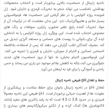
ناحیه ژنیتال از حساسیت بالایی برخوردار است و انتخاب محصولات
بهداشتی نامناسب می تواند منجر به تحریک، قرمزی و خارش شود. ژل
شوینده روژه کاوایس با در نظر گرفتن این حساسیت ها، فرمولاسیونی
بسیار ملایم و هایپوآلرژنیک دارد. این بدان معناست که در ترکیبات آن از
مواد تحریک کننده رایج نظیر صابون، پارابن، سولفات و رنگ های
مصنوعی اجتناب شده است. این ویژگی، ژل روژه کاوایس را به انتخابی
ایده آل برای بانوانی با پوست های حساس و مستعد آلرژی تبدیل می
کند. مصرف کنندگان اغلب گزارش می دهند که پس از استفاده، بلافاصله
احساس تسکین و التیام از سوزش، خارش و قرمزی را تجربه می کنند.
این فرمولاسیون التیام بخش، نه تنها از بروز حساسیت های جدید
جلوگیری می کند، بلکه به کاهش علائم موجود نیز یاری می رساند و حس
راحتی و آسودگی را برای فرد به ارمغان می آورد.
حفظ و تعادل pH طبیعی ناحیه ژنیتال
تعادل pH در ناحیه ژنیتال بانوان برای حفظ سلامت و پیشگیری از
عفونت ها از اهمیت حیاتی برخوردار است. pH طبیعی این ناحیه معمولاً
اسیدی و در حدود 3.8 تا 4.5 است که به رشد باکتری های مفید (مانند
لاکتوباسیل ها) کمک کرده و از تکثیر میکروارگانیسم های بیماری زا