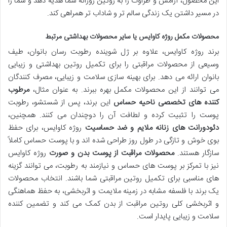
این محصول، آرامش و طراوت را به روتین روزانه شما هدیه دهد و شما را
در مسیر داشتن یک زندگی سالم تر و شاداب تر همراهی کند.
محصولات مکمل روژه کاوایس یا سایر محصولات بهداشتی مرتبط
برند روژه کاوایس، علاوه بر ژل شوینده رطوبت رسان بانوان، طیف
وسیعی از محصولات مراقبتی را برای تکمیل روتین بهداشتی و زیبایی
بانوان ارائه می دهد. برای بهینه سازی سلامت و زیبایی، مصرف کنندگان
می توانند از این محصولات مکمل بهره ببرند. به عنوان مثال،
مرطوب
کننده های تخصصی ناحیه حساس
این برند، پس از شستشو، رطوبت
پوست را تثبیت کرده و لطافت آن را دوچندان می کنند. همچنین،
دئودورانت های زنانه ملایم و ضد حساسیت
روژه کاوایس، برای حفظ
بوی خوش و تازگی در طول روز طراحی شده اند و با پوست حساس کاملاً
سازگار هستند.
محصولات مراقبت از پوست بدن و صورت
روژه کاوایس
نیز با تمرکز بر پوست های حساس و نیازمند به رطوبت، می توانند گزینه
های مناسبی برای تکمیل روتین مراقبتی شما باشند. انتخاب محصولات
یک برند با فلسفه مشابه در زمینه ملایمت و اثربخشی، به حفظ هماهنگی
و اثربخشی کلی روتین مراقبت از بدن کمک می کند و تضمین کننده
سلامت و زیبایی پایدار است.