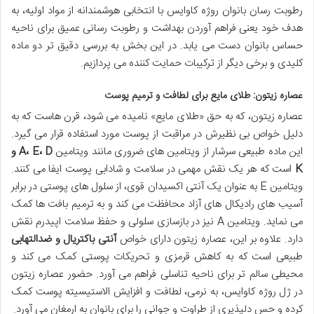
رطوبت رسان بانوان روژه کاوایس با انتخابی هوشمندانه از مواد اولیه، به
هدف خود یعنی فراهم آوردن بهداشت و رطوبت رسانی عمیق برای ناحیه
حساس بانوان دست می یابد. در این بخش به بررسی دقیق تر دو ماده
کلیدی و برخی دیگر از ترکیبات حمایت کننده می پردازیم.
عصاره زیتون: طلای مایع برای لطافت و ترمیم پوست
عصاره زیتون، که به حق «طلای مایع» نامیده می شود، قرن هاست که به
دلیل خواص بی نظیرش در مراقبت از پوست مورد استفاده قرار می گیرد.
این ماده طبیعی سرشار از ویتامین های ضروری مانند ویتامین
A، E، D و
K
است که هر یک نقش مهمی در سلامت و شادابی پوست ایفا می کنند.
ویتامین E به عنوان یک آنتی اکسیدان قوی، از سلول های پوستی در برابر
آسیب های رادیکال های آزاد محافظت می کند و به ترمیم بافت ها کمک
می نماید. ویتامین A نیز در بازسازی سلولی و حفظ سلامت اپیدرم نقش
دارد. علاوه بر این، عصاره زیتون دارای خواص
آنتی باکتریال و ضدالتهابی
طبیعی است که به کاهش قرمزی و تحریکات پوستی کمک می کند و
محیطی سالم تر برای ناحیه تناسلی فراهم می آورد. حضور عصاره زیتون
در ژل روژه کاوایس، به نرمی، لطافت و افزایش الاستیسیته پوست کمک
کرده و حس دلپذیری از طراوت و جوانی را برای بانوان به ارمغان می آورد.