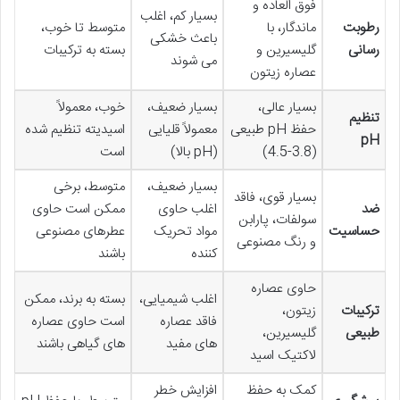
فوق العاده و
بسیار کم، اغلب
رطوبت
ماندگار، با
متوسط تا خوب،
باعث خشکی
رسانی
گلیسیرین و
بسته به ترکیبات
می شوند
عصاره زیتون
بسیار عالی،
بسیار ضعیف،
خوب، معمولاً
تنظیم
حفظ pH طبیعی
معمولاً قلیایی
اسیدیته تنظیم شده
pH
(3.8-4.5)
(pH بالا)
است
بسیار ضعیف،
متوسط، برخی
بسیار قوی، فاقد
ضد
اغلب حاوی
ممکن است حاوی
سولفات، پارابن
حساسیت
مواد تحریک
عطرهای مصنوعی
و رنگ مصنوعی
کننده
باشند
حاوی عصاره
اغلب شیمیایی،
بسته به برند، ممکن
ترکیبات
زیتون،
فاقد عصاره
است حاوی عصاره
طبیعی
گلیسیرین،
های مفید
های گیاهی باشند
لاکتیک اسید
کمک به حفظ
افزایش خطر