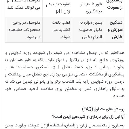
پیشگیری
متوسط، با حفظ pH
فلور طبیعی و
عفونت با برهم
از عفونت
می توانند کمک کنند
پیشگیری
زدن pH
تسکین
بسیار مؤثر، به
اغلب باعث
متوسط، در برخی
سوزش و
دلیل خاصیت
تشدید می
محصولات مشاهده
خارش
التیام بخش
شوند
می شود
همانطور که در جدول مشاهده می شود، ژل شوینده روژه کاوایس با
رویکردی جامع، نه تنها بر پاکیزگی تمرکز دارد، بلکه به طور همزمان به
رطوبت رسانی عمیق، حفظ تعادل pH، تسکین حساسیت ها و
پیشگیری از مشکلات احتمالی نیز می پردازد. این تعادل میان بهداشت و
درمان، روژه کاوایس را به یک انتخاب برتر برای بانوانی تبدیل می کند که
به دنبال راهکاری کامل و مطمئن برای سلامت ناحیه حساس خود
هستند.
پرسش های متداول (FAQ)
آیا این ژل برای بارداری و شیردهی ایمن است؟
بسیاری از متخصصان زنان و زایمان، استفاده از ژل شوینده رطوبت رسان