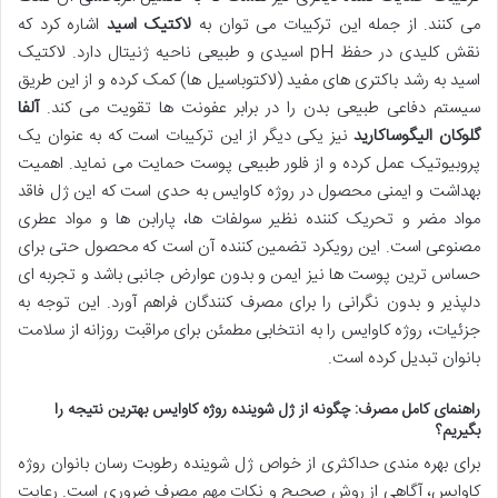
می کنند. از جمله این ترکیبات می توان به
لاکتیک اسید
اشاره کرد که
نقش کلیدی در حفظ pH اسیدی و طبیعی ناحیه ژنیتال دارد. لاکتیک
اسید به رشد باکتری های مفید (لاکتوباسیل ها) کمک کرده و از این طریق
سیستم دفاعی طبیعی بدن را در برابر عفونت ها تقویت می کند.
آلفا
گلوکان الیگوساکارید
نیز یکی دیگر از این ترکیبات است که به عنوان یک
پروبیوتیک عمل کرده و از فلور طبیعی پوست حمایت می نماید. اهمیت
بهداشت و ایمنی محصول در روژه کاوایس به حدی است که این ژل فاقد
مواد مضر و تحریک کننده نظیر سولفات ها، پارابن ها و مواد عطری
مصنوعی است. این رویکرد تضمین کننده آن است که محصول حتی برای
حساس ترین پوست ها نیز ایمن و بدون عوارض جانبی باشد و تجربه ای
دلپذیر و بدون نگرانی را برای مصرف کنندگان فراهم آورد. این توجه به
جزئیات، روژه کاوایس را به انتخابی مطمئن برای مراقبت روزانه از سلامت
بانوان تبدیل کرده است.
راهنمای کامل مصرف: چگونه از ژل شوینده روژه کاوایس بهترین نتیجه را
بگیریم؟
برای بهره مندی حداکثری از خواص ژل شوینده رطوبت رسان بانوان روژه
کاوایس، آگاهی از روش صحیح و نکات مهم مصرف ضروری است. رعایت