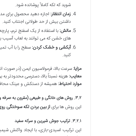
شوید که لکه کاملاً پوشانده شود.
زمان انتظار:
داشتن بیش از حد طولانی اجتناب کنید.
مالش:
با استفاده از یک اسفنج نرم، پارچه
های خشن که می توانند به لعاب آسیب بزن
آبکشی و خشک کردن:
سطح را با آب تمیز
کنید.
مزایا:
سرعت بالا، فرمولاسیون ایمن (در صورت ا
معایب:
هزینه نسبتاً بالا، دسترسی محدودتر به ب
موارد احتیاط:
همیشه از دستکش و عینک محافظ اس
۳.۲. روش های خانگی و طبیعی (مقرون به صرفه و در دسترس)
این روش ها برای
از بین بردن لکه سوختگی رو
۳.۲.۱. ترکیب جوش شیرین و سرکه سفید
این ترکیب اسیدی-بازی، با ایجاد واکنش شیمی