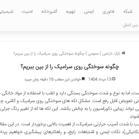
شبکه
فناوری
ایمنی
تهویه
آشپزخانه
امنیت
شیمیای
بین الملل
نازک نارنجی
)
عمومی
)
چگونه سوختگی روی سرامیک را از بین ببریم؟
چگونه سوختگی روی سرامیک را از بین ببریم؟
13 مرداد 1404
خواندن این مطلب 16 دقیقه زمان میبرد
 اما به نوع و شدت سوختگی بستگی دارد و اغلب با استفاده از مواد خانگی م
حتی تعویض قابل رفع است. مشکل لکه های سوختگی روی سرامیک و کاشی، چه بر 
تواند زیبایی دکوراسیون را به چالش بکشد. این لکه ها که از تغییر رنگ جزئ
شوند.
ا شدت آسیب حرارتی سرامیک، از اهمیت بالایی برخوردار است. در این مقاله
نیکی)، نکات ایمنی و اشتباهات رایج، و راهکارهای پیشگیری خواهیم پرداخ