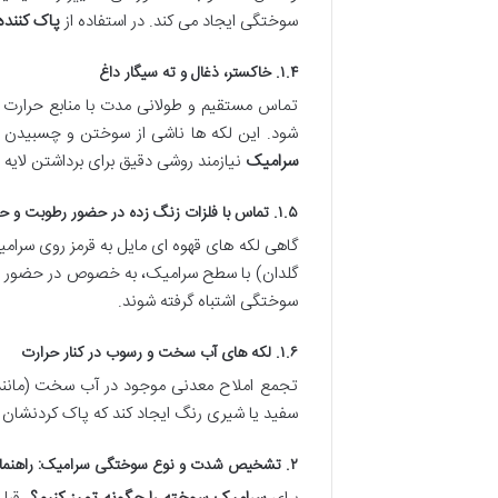
سوختگی ایجاد می کند. در استفاده از
پاک کنند
۱.۴. خاکستر، ذغال و ته سیگار داغ
تماس مستقیم و طولانی مدت با منابع حرارت م
شود. این لکه ها ناشی از سوختن و چسبیدن 
سرامیک
نیازمند روشی دقیق برای برداشتن لایه
۱.۵. تماس با فلزات زنگ زده در حضور رطوبت و حرارت
گاهی لکه های قهوه ای مایل به قرمز روی سرامی
گلدان) با سطح سرامیک، به خصوص در حضور رطو
سوختگی اشتباه گرفته شوند.
۱.۶. لکه های آب سخت و رسوب در کنار حرارت
تجمع املاح معدنی موجود در آب سخت (مانند 
سفید یا شیری رنگ ایجاد کند که پاک کردنشان 
۲. تشخیص شدت و نوع سوختگی سرامیک: راهنمای انتخاب روش مناسب