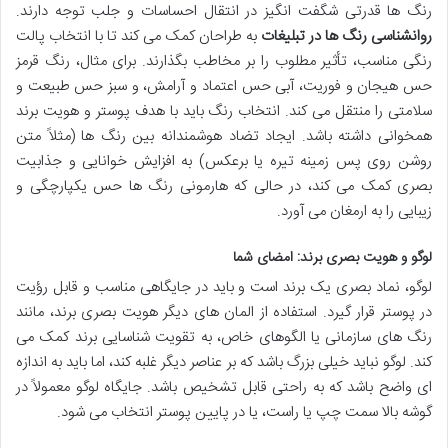
رنگ ها قدرتی شگفت انگیز در انتقال احساسات و جلب توجه دارند.
روانشناسی رنگ ها در تبلیغات
به طراحان کمک می کند تا با انتخاب پالت
رنگی مناسب، تأثیر مطلوب را بر مخاطب بگذارند. برای مثال، رنگ قرمز
حس هیجان و فوریت، آبی حس اعتماد و آرامش، و سبز حس طبیعت و
سلامتی را منتقل می کند. انتخاب رنگ باید با هدف پوستر و هویت برند
همخوانی داشته باشد. ایجاد تضاد هوشمندانه بین رنگ ها (مثلاً متن
روشن روی پس زمینه تیره یا برعکس) به افزایش خوانایی و جذابیت
بصری کمک می کند، در حالی که هارمونی رنگ ها حس یکپارچگی و
زیبایی را به ارمغان می آورد.
لوگو و هویت بصری برند: امضای شما
لوگو، نماد بصری یک برند است و باید در جایگاهی مناسب و قابل رؤیت
در پوستر قرار گیرد. استفاده از المان های دیگر هویت بصری برند، مانند
رنگ های سازمانی یا الگوهای خاص، به تقویت شناسایی برند کمک می
کند. لوگو نباید خیلی بزرگ باشد که بر عناصر دیگر غلبه کند، اما باید به اندازه
ای واضح باشد که به راحتی قابل تشخیص باشد. جایگاه لوگو معمولاً در
گوشه بالا سمت چپ یا راست، یا در پایین پوستر انتخاب می شود.