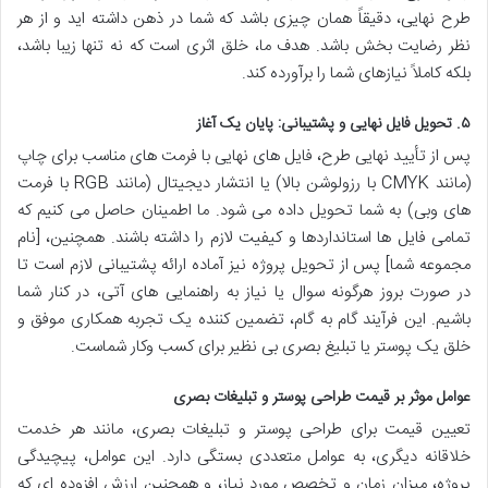
طرح نهایی، دقیقاً همان چیزی باشد که شما در ذهن داشته اید و از هر
نظر رضایت بخش باشد. هدف ما، خلق اثری است که نه تنها زیبا باشد،
بلکه کاملاً نیازهای شما را برآورده کند.
۵. تحویل فایل نهایی و پشتیبانی: پایان یک آغاز
پس از تأیید نهایی طرح، فایل های نهایی با فرمت های مناسب برای چاپ
(مانند CMYK با رزولوشن بالا) یا انتشار دیجیتال (مانند RGB با فرمت
های وبی) به شما تحویل داده می شود. ما اطمینان حاصل می کنیم که
تمامی فایل ها استانداردها و کیفیت لازم را داشته باشند. همچنین، [نام
مجموعه شما] پس از تحویل پروژه نیز آماده ارائه پشتیبانی لازم است تا
در صورت بروز هرگونه سوال یا نیاز به راهنمایی های آتی، در کنار شما
باشیم. این فرآیند گام به گام، تضمین کننده یک تجربه همکاری موفق و
خلق یک پوستر یا تبلیغ بصری بی نظیر برای کسب وکار شماست.
عوامل موثر بر قیمت طراحی پوستر و تبلیغات بصری
تعیین قیمت برای طراحی پوستر و تبلیغات بصری، مانند هر خدمت
خلاقانه دیگری، به عوامل متعددی بستگی دارد. این عوامل، پیچیدگی
پروژه، میزان زمان و تخصص مورد نیاز، و همچنین ارزش افزوده ای که