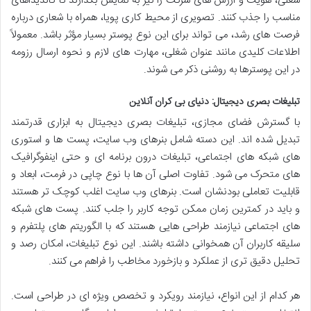
شغلی، هویت و ارزش های شرکت را نیز به نمایش بگذارند تا کاندیداهای
مناسب را جذب کنند. تصویری از محیط کاری پویا، همراه با شعاری درباره
فرصت های رشد، می تواند برای این نوع پوستر بسیار مؤثر باشد. معمولاً
اطلاعات کلیدی مانند عنوان شغلی، مهارت های لازم و نحوه ارسال رزومه
در این پوسترها به روشنی ذکر می شوند.
تبلیغات بصری دیجیتال: دنیای بی کران آنلاین
با گسترش فضای مجازی، تبلیغات بصری دیجیتال به ابزاری قدرتمند
تبدیل شده اند. این دسته شامل بنرهای وب سایت، پست ها و استوری
های شبکه های اجتماعی، تبلیغات درون برنامه ای و حتی اینفوگرافیک
های متحرک می شود. تفاوت اصلی آن ها با نوع چاپی در فرمت، ابعاد و
قابلیت تعاملی بودنشان است. بنرهای وب سایت اغلب کوچک تر هستند
و باید در کمترین زمان ممکن توجه کاربر را جلب کنند. پست های شبکه
های اجتماعی نیازمند طراحی هایی هستند که با الگوریتم های پلتفرم و
سلیقه کاربران آن همخوانی داشته باشند. این نوع تبلیغات، امکان رصد و
تحلیل دقیق تری از عملکرد و بازخورد مخاطب را فراهم می کنند.
هر کدام از این انواع، نیازمند رویکرد و تخصص ویژه ای در طراحی است.