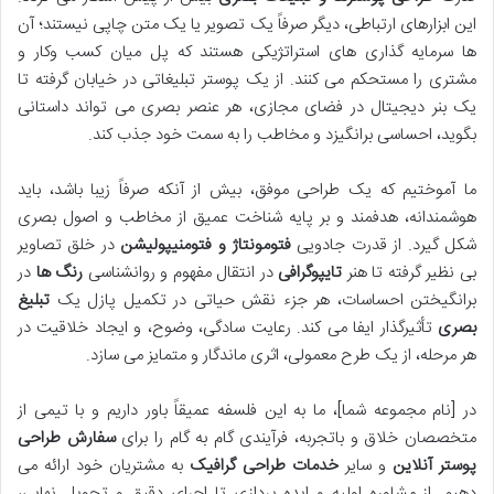
این ابزارهای ارتباطی، دیگر صرفاً یک تصویر یا یک متن چاپی نیستند؛ آن
ها سرمایه گذاری های استراتژیکی هستند که پل میان کسب وکار و
مشتری را مستحکم می کنند. از یک پوستر تبلیغاتی در خیابان گرفته تا
یک بنر دیجیتال در فضای مجازی، هر عنصر بصری می تواند داستانی
بگوید، احساسی برانگیزد و مخاطب را به سمت خود جذب کند.
ما آموختیم که یک طراحی موفق، بیش از آنکه صرفاً زیبا باشد، باید
هوشمندانه، هدفمند و بر پایه شناخت عمیق از مخاطب و اصول بصری
شکل گیرد. از قدرت جادویی
فتومونتاژ و فتومنیپولیشن
در خلق تصاویر
بی نظیر گرفته تا هنر
تایپوگرافی
در انتقال مفهوم و روانشناسی
رنگ ها
در
برانگیختن احساسات، هر جزء نقش حیاتی در تکمیل پازل یک
تبلیغ
بصری
تأثیرگذار ایفا می کند. رعایت سادگی، وضوح، و ایجاد خلاقیت در
هر مرحله، از یک طرح معمولی، اثری ماندگار و متمایز می سازد.
در [نام مجموعه شما]، ما به این فلسفه عمیقاً باور داریم و با تیمی از
متخصصان خلاق و باتجربه، فرآیندی گام به گام را برای
سفارش طراحی
پوستر آنلاین
و سایر
خدمات طراحی گرافیک
به مشتریان خود ارائه می
دهیم. از مشاوره اولیه و ایده پردازی تا اجرای دقیق و تحویل نهایی،