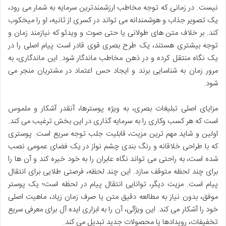
نیست. در زمانی که توجه مخاطب ارزشمندترین سرمایه به شمار می رود،
یک تصویر جذاب و هوشمندانه می تواند در کسری از ثانیه، او را میخکوب
کند. بر خلاف متن های طولانی یا حتی صوت و ویدئو که نیازمند زمان و
توجه بیشتری هستند، یک طرح بصری قوی قادر است پیام اصلی را در
یک نگاه منتقل کرده و در ذهن مخاطب ماندگار شود. این ماندگاری، به
مرور زمان به شناسایی برند و ایجاد حس اعتماد در مشتریان منجر می
شود.
مزایای اصلی تبلیغات بصری، به ویژه پوسترها، آنقدر آشکار و ملموس
است که هر کسب وکاری را به سرمایه گذاری در این بخش ترغیب می کند.
اولین و شاید مهم ترین مزیت، قابلیت جلب توجه سریع است. پوستری
که با طراحی خلاقانه و رنگ بندی چشم نواز در یک فضای عمومی نصب
شده است، به راحتی می تواند نگاه عابران را به خود خیره کند و آن ها را
برای چند لحظه متوقف سازد. این چند لحظه، فرصتی طلایی برای انتقال
پیام است. مزیت دیگر، توانایی انتقال پیام در لحظه است؛ یک پوستر
موفق، بدون نیاز به مطالعه دقیق متن یا صرف زمان زیاد، ماهیت اصلی
خود را آشکار می کند. این ویژگی، آن را به ابزاری ایده آل برای معرفی سریع
تخفیفات، رویدادها یا محصولات جدید تبدیل می کند.