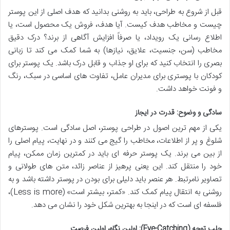
قبل از شروع به طراحی، باید به روشنی بدانید که هدف اصلی از این پوستر
چیست و مخاطب هدف کیست. آیا هدف، فروش یک محصول است، یا
اطلاع رسانی یک رویداد، یا صرفاً افزایش آگاهی از برند؟ درک دقیق
مخاطب (سن، جنسیت، علایق، نیازها) به شما کمک می کند تا زبانی
بصری را انتخاب کنید که برای او جذاب و قابل درک باشد. یک پوستر برای
کودکان با پوستری برای مدیران عامل، تفاوت های اساسی در سبک، رنگ
و فونت خواهد داشت.
سادگی و وضوح: قدرت در ایجاز
یکی از مهم ترین اصول در طراحی پوستر، اصل سادگی است. پوسترهای
شلوغ و پر از اطلاعات، مخاطب را گیج می کنند و در نهایت، پیام اصلی را
از بین می برند. یک پوستر حرفه ای باید در کمترین زمان ممکن، پیام
خود را منتقل کند. این یعنی پرهیز از عناصر زائد، متن های طولانی و
تصاویر نامرتبط. هر عنصر باید دلیلی برای بودن در پوستر داشته باشد و به
روشنی به انتقال پیام کمک کند. «کمتر، بیشتر است» (Less is more)،
فلسفه ای است که در اینجا به بهترین شکل خود را نشان می دهد.
جلب توجه (Eye-Catching): اولین نگاه، اولین فرصت