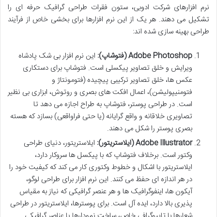
نرم افزارهای شرکت ادوبی، ستون فقرات طراحی گرافیک حرفه ای را
تشکیل می دهند. هر یک از این نرم افزارها برای بخشی خاص از فرآیند
طراحی بهینه سازی شده اند:
Adobe Photoshop (فتوشاپ):
این نرم افزار بی شک پادشاه
ویرایش و خلق تصاویر پیکسلی است. فتوشاپ برای دستکاری
عکس ها، خلق تصاویر ترکیبی پیچیده (فتومونتاژ و
فتومنیپولیشن)، اعمال افکت های بصری و روتوش، ابزاری بی نظیر
است. در طراحی پوستر، فتوشاپ به طراح اجازه می دهد تا
تصاویری خلاقانه و واقع گرایانه (یا حتی فراواقعی) بسازد که هسته
بصری پوستر را شکل می دهند.
Adobe Illustrator (ایلاستریتور):
ایلاستریتور، دنیای طراحی
وکتور است. برخلاف فتوشاپ که با پیکسل ها سروکار دارد،
ایلاستریتور با اشکال و خطوط وکتوری کار می کند که کیفیت خود را
در هر اندازه ای حفظ می کنند. این نرم افزار برای طراحی لوگو،
آیکون ها، اینفوگرافیک ها و هر عنصر گرافیکی که نیاز به مقیاس
پذیری بالا دارد، ایده آل است. برای پوسترها، ایلاستریتور در طراحی
شعارها با تایپوگرافی خاص، ساخت نمودارها یا عناصر گرافیکی