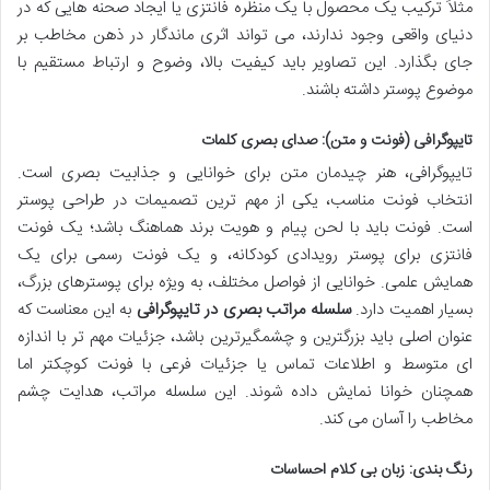
مثلاً ترکیب یک محصول با یک منظره فانتزی یا ایجاد صحنه هایی که در
دنیای واقعی وجود ندارند، می تواند اثری ماندگار در ذهن مخاطب بر
جای بگذارد. این تصاویر باید کیفیت بالا، وضوح و ارتباط مستقیم با
موضوع پوستر داشته باشند.
تایپوگرافی (فونت و متن): صدای بصری کلمات
تایپوگرافی، هنر چیدمان متن برای خوانایی و جذابیت بصری است.
انتخاب فونت مناسب، یکی از مهم ترین تصمیمات در طراحی پوستر
است. فونت باید با لحن پیام و هویت برند هماهنگ باشد؛ یک فونت
فانتزی برای پوستر رویدادی کودکانه، و یک فونت رسمی برای یک
همایش علمی. خوانایی از فواصل مختلف، به ویژه برای پوسترهای بزرگ،
بسیار اهمیت دارد.
سلسله مراتب بصری در تایپوگرافی
به این معناست که
عنوان اصلی باید بزرگترین و چشمگیرترین باشد، جزئیات مهم تر با اندازه
ای متوسط و اطلاعات تماس یا جزئیات فرعی با فونت کوچکتر اما
همچنان خوانا نمایش داده شوند. این سلسله مراتب، هدایت چشم
مخاطب را آسان می کند.
رنگ بندی: زبان بی کلام احساسات