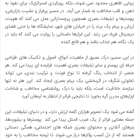
زیبایی ظاهری محدود نمی شوند، بلکه رویکردی استراتژیک برای نفوذ به
ذهن و قلب مخاطب به شمار می آیند. در مسیر پرفراز و نشیب بازاریابی،
پوسترها و تبلیغات بصری همچون پرچمدارانی عمل می کنند که هویت،
ارزش و پیام یک برند را در خیابان های شهر، نمایشگاه ها یا حتی فضای
دیجیتال فریاد می زنند. این ابزارها داستانی را روایت می کنند که باید در
یک نگاه، هم جذاب باشد و هم قانع کننده.
در این مسیر، درک عمیق از ماهیت، انواع، اصول و تکنیک های طراحی
حرفه ای پوستر و سایر تبلیغات بصری اهمیت فزاینده ای پیدا می کند. هر
عنصر، از انتخاب رنگ گرفته تا نوع فونت و ترکیب بندی، می تواند
تفاوتی شگرف در اثربخشی یک پیام بصری ایجاد کند. این هنر نه تنها
نیازمند خلاقیت است، بلکه باید با درک روانشناسی مخاطب و شناخت
ابزارهای مدرن گره بخورد تا نتایجی فراتر از انتظار به ارمغان آورد.
گفته می شود یک تصویر هزاران کلمه ارزش دارد، و در دنیای تبلیغات، این
جمله معنایی فراتر از یک ضرب المثل پیدا می کند. پوسترها و بیلبوردها،
بنرهای آنلاین و محتوای بصری شبکه های اجتماعی، همگی دستانی
هستند که از دل کسب وکارها دراز می شوند تا توجه مخاطب را به خود