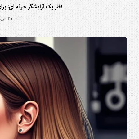
نظر یک آرایشگر حرفه ای: برا
26 تیر 1404