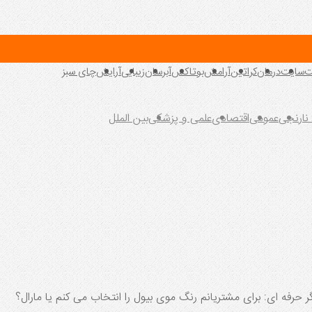
ت
سایت
درمان
کراتین
آرامش
بوتاکس
آبرسان
زیبایی
آرایش
چای سبز
 نارنجی
عمومی
اقتصادی
علمی و پزشکی
بین الملل
 حرفه ای: برای مشتریانم رنگ موی بیول را انتخاب می کنم یا مارال؟