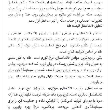
بررسی قیمت سکه نیازمند رصد همزمان قیمت طلا و دلار، تحلیل
حباب و همچنین توجه به عوامل خاص بازار سکه است. پیش‌بینی
قیمت سکه در آینده نیز علاوه بر پیش‌بینی روند طلا و دلار، باید
تغییرات احتمالی در حباب سکه را نیز مد نظر قرار دهد.
تحلیل فاندامنتال قیمت طلا
تحلیل فاندامنتال بر بررسی عوامل بنیادین اقتصادی، سیاسی و
اجتماعی تمرکز دارد که می‌توانند بر عرضه و تقاضای طلا و در نتیجه
قیمت آن تأثیر بگذارند. این نوع تحلیل به دنبال درک ارزش ذاتی
طلا بر اساس شرایط کلان است.
یکی از مهم‌ترین عوامل فاندامنتال، نرخ
تورم
است. طلا به طور سنتی
به عنوان یک ابزار پوشش ریسک در برابر تورم شناخته می‌شود. وقتی
نرخ تورم بالا می‌رود، ارزش پول کاسته شده و سرمایه‌گذاران برای
حفظ قدرت خرید خود به سمت دارایی‌های امن مانند طلا روی
می‌آورند.
سیاست‌های پولی
بانک‌های مرکزی
، به ویژه نرخ بهره، عامل
فاندامنتال دیگری است. نرخ بهره بالا، هزینه فرصت نگهداری طلا (که
سود یا بهره‌ای تولید نمی‌کند) را افزایش داده و جذابیت آن را برای
سرمایه‌گذاری کاهش می‌دهد. برعکس، نرخ بهره پایین یا