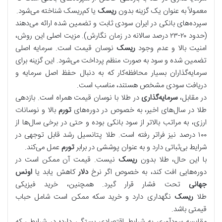
معمولاً به عنوان یک گزینه بدون
ریسک
یا کم‌ریسک شناخته می‌شود.
سپرده‌های بانکی در ایران سودی ثابت و تضمین شده ارائه می‌دهند
(حدود ۲۰-۲۳ درصد سالانه در زمان نگارش). مزیت اصلی این روش،
امنیت بالا و عدم وجود
ریسک
نوسان قیمت است. سرمایه اصلی
تضمین شده و سود به صورت منظم پرداخت می‌شود. این گزینه برای
سرمایه‌گذاران بسیار محافظه‌کار که به دنبال حفظ اصل سرمایه و
دریافت سودی مشخص هستند، مناسب است.
در مقابل،
سرمایه‌گذاری
در طلا با نوسان قیمت همراه است. بازدهی
طلا در سال‌های اخیر، به خصوص در دوره‌های
تورم
بالا و نوسانات
ارزی، به مراتب بالاتر از سود بانکی بوده و حتی در برخی سال‌ها از
۱۰۰ درصد نیز فراتر رفته است. طلا پتانسیل رشد قابل توجهی در
شرایط بی‌ثباتی دارد و به عنوان پوششی در برابر
تورم
عمل می‌کند.
با این حال، طلا بدون
ریسک
نیست. قیمت آن ممکن است در
دوره‌هایی افت کند، به خصوص اگر نرخ
دلار
کاهش یابد یا
اونس
جهانی
تحت فشار قرار گیرد. همچنین، خرید فیزیکی
طلا
ریسک
نگهداری دارد و خرید سکه ممکن است شامل حباب
قیمتی باشد.
مقایسه سودآوری به شرایط اقتصادی بستگی دارد؛ در شرایطی که