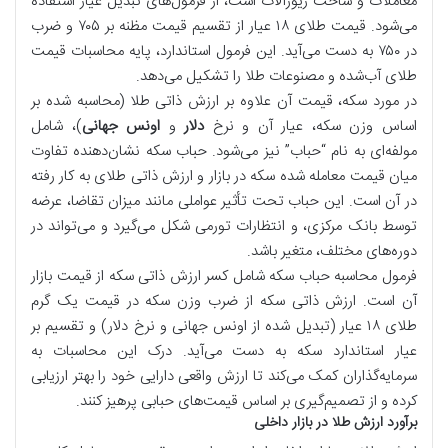
معاملات و ساخت زیورآلات است، از فرمول‌های تبدیل عیار استفاده
می‌شود. قیمت طلای ۱۸ عیار از تقسیم قیمت مظنه بر ۷۰۵ و ضرب
در ۷۵۰ به دست می‌آید. این فرمول استاندارد، پایه محاسبات قیمت
طلای آب‌شده و مصنوعات طلا را تشکیل می‌دهد.
در مورد سکه، قیمت آن علاوه بر ارزش ذاتی طلا (محاسبه شده بر
اساس وزن سکه، عیار آن و نرخ
دلار
و
اونس جهانی
)، شامل
مولفه‌ای به نام “حباب” نیز می‌شود. حباب سکه نشان‌دهنده تفاوت
میان قیمت معامله شده سکه در بازار و ارزش ذاتی طلای به کار رفته
در آن است. این حباب تحت تأثیر عواملی مانند میزان تقاضا، عرضه
توسط بانک مرکزی، و انتظارات تورمی شکل می‌گیرد و می‌تواند در
دوره‌های مختلف، متغیر باشد.
فرمول محاسبه حباب سکه شامل کسر ارزش ذاتی سکه از قیمت بازار
آن است. ارزش ذاتی سکه از ضرب وزن سکه در قیمت یک گرم
طلای ۱۸ عیار (تبدیل شده از اونس جهانی و نرخ دلار) و تقسیم بر
عیار استاندارد سکه به دست می‌آید. درک این محاسبات به
سرمایه‌گذاران کمک می‌کند تا ارزش واقعی دارایی خود را بهتر ارزیابی
کرده و از تصمیم‌گیری بر اساس قیمت‌های حبابی پرهیز کنند.
برآورد ارزش طلا در بازار داخلی