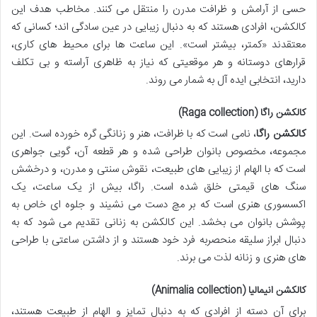
حسی از آرامش و ظرافت مدرن را منتقل می کنند. مخاطب هدف این
کالکشن، افرادی هستند که به دنبال زیبایی در عین سادگی اند؛ کسانی که
معتقدند «کمتر، بیشتر است». این ساعت ها برای محیط های کاری،
قرارهای دوستانه و هر موقعیتی که نیاز به ظاهری آراسته و بی تکلف
دارید، انتخابی ایده آل به شمار می روند.
کالکشن راگا (Raga collection)
کالکشن راگا
، نامی است که با ظرافت، هنر و زنانگی گره خورده است. این
مجموعه، مخصوص بانوان طراحی شده و هر قطعه آن، گویی جواهری
است که با الهام از زیبایی های طبیعت، نقوش سنتی و مدرن، و درخشش
سنگ های قیمتی خلق شده است. راگا، بیش از یک ساعت، یک
اکسسوری هنری است که بر مچ دست می نشیند و جلوه ای خاص به
پوشش بانوان می بخشد. این کالکشن به زنانی تقدیم می شود که به
دنبال ابراز سلیقه منحصربه فرد خود هستند و از داشتن ساعتی با طراحی
های هنری و زنانه لذت می برند.
کالکشن انیمالیا (Animalia collection)
برای آن دسته از افرادی که به دنبال تمایز و الهام از طبیعت هستند،