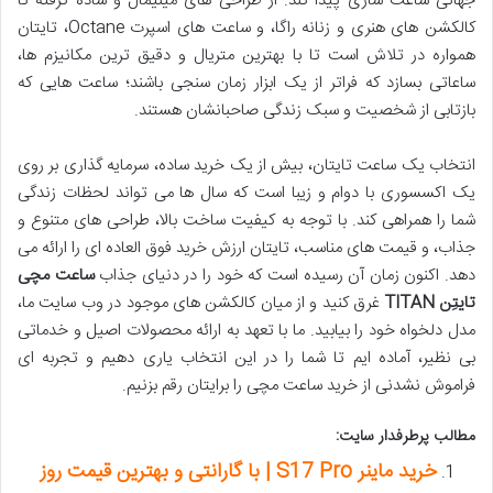
جهانی ساعت سازی پیدا کند. از طراحی های مینیمال و ساده گرفته تا
کالکشن های هنری و زنانه راگا، و ساعت های اسپرت Octane، تایتان
همواره در تلاش است تا با بهترین متریال و دقیق ترین مکانیزم ها،
ساعاتی بسازد که فراتر از یک ابزار زمان سنجی باشند؛ ساعت هایی که
بازتابی از شخصیت و سبک زندگی صاحبانشان هستند.
انتخاب یک ساعت تایتان، بیش از یک خرید ساده، سرمایه گذاری بر روی
یک اکسسوری با دوام و زیبا است که سال ها می تواند لحظات زندگی
شما را همراهی کند. با توجه به کیفیت ساخت بالا، طراحی های متنوع و
جذاب، و قیمت های مناسب، تایتان ارزش خرید فوق العاده ای را ارائه می
دهد. اکنون زمان آن رسیده است که خود را در دنیای جذاب
ساعت مچی
تایتِن TITAN
غرق کنید و از میان کالکشن های موجود در وب سایت ما،
مدل دلخواه خود را بیابید. ما با تعهد به ارائه محصولات اصیل و خدماتی
بی نظیر، آماده ایم تا شما را در این انتخاب یاری دهیم و تجربه ای
فراموش نشدنی از خرید ساعت مچی را برایتان رقم بزنیم.
مطالب پرطرفدار سایت:
خرید ماینر S17 Pro | با گارانتی و بهترین قیمت روز