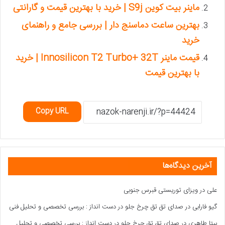
ماینر بیت کوین S9j | خرید با بهترین قیمت و گارانتی
بهترین ساعت دماسنج دار | بررسی جامع و راهنمای
خرید
قیمت ماینر Innosilicon T2 Turbo+ 32T | خرید
با بهترین قیمت
Copy URL
آخرین دیدگاه‌ها
علی
در
ویزای توریستی قبرس جنوبی
گیو فارابی
در
صدای تق تق چرخ جلو در دست انداز : بررسی تخصصی و تحلیل فنی
بیتا طاهری
در
صدای تق تق چرخ جلو در دست انداز : بررسی تخصصی و تحلیل