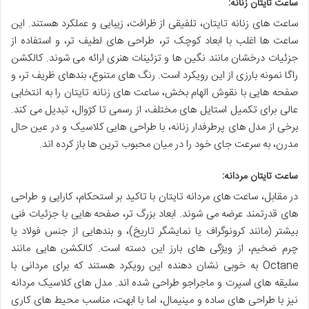
ساعت تایتان زنانه:
ساعت های زنانه تایتان، تلفیقی از ظرافت، زیبایی و عملکرد هستند. این
ساعت ها اغلب با ابعاد کوچک تر، طراحی های لطیف تر، و استفاده از
جزئیات درخشان مانند نگین ها و تزئینات هنری ارائه می شوند. کالکشن
راگا نمونه بارزی از این رویکرد است. رنگ های متنوع، بندهای ظریف تر، و
صفحه هایی با نقوش الهام بخش، ساعت های زنانه تایتان را به انتخابی
عالی برای تکمیل استایل های مختلف، از رسمی تا کژوال، تبدیل می کند.
برخی از مدل های پرطرفدار زنانه، با طراحی هایی کلاسیک و در عین حال
مدرن، به سرعت جای خود را در میان محبوب ترین ها باز کرده اند.
ساعت تایتان مردانه:
در مقابل، ساعت های مردانه تایتان با تاکید بر استحکام، کارایی و طراحی
های قدرتمند عرضه می شوند. ابعاد بزرگ تر، صفحه هایی با جزئیات فنی
بیشتر (مانند کرونوگراف یا نمایشگر تاریخ)، و بندهایی از جنس فولاد یا
چرم ضخیم، از ویژگی های بارز این دسته است. کالکشن هایی مانند
Octane به خوبی نشان دهنده این رویکرد هستند که برای مردانی با
سلیقه های اسپرت و ماجراجو طراحی شده اند. مدل های کلاسیک مردانه
نیز با طراحی های ساده و مینیمال، اما با ابهت، مناسب محیط های کاری