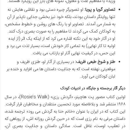
وزید» با مفاهیم علت و معلول، نمونه های بارز این رویکرد هستند.
تصاویر گویا و پویا:
او تصویرگر چیره دستی بود و نقاشی هایش نه
تنها روایتگر داستان بودند، بلکه خود نیز بخشی جدایی ناپذیر از آن
به شمار می آمدند. تصاویر او با رنگ های روشن و خطوط مشخص،
به کودکان کمک می کردند تا مفاهیم را به صورت بصری درک کنند.
او در آثار خود به این نکته اشاره می کرد که از اینکه یک اثر (از ایده
اولیه تا کار نهایی) به تمامی کار خودش است، بسیار لذت می برد و
این حس، در کیفیت نهایی آثار او بازتاب می یافت.
طنز و شوخ طبعی ظریف:
در بسیاری از آثار او، طنزی ظریف و
موقعیتی نهفته است که به جذابیت داستان ها می افزاید و خنده بر
لبان کودکان می آورد.
دیگر آثار برجسته و جایگاه در ادبیات کودک
اولین کتاب مصور پت هاچینز، «گردش رزی» (Rosie’s Walk)، در سال
۱۹۶۸ منتشر شد و بلافاصله مورد تحسین منتقدان و مخاطبان قرار گرفت.
این کتاب که در ایران با عنوان «خانم حنا به گردش می رود» ترجمه شده،
داستان مرغی به نام رزی است که در حین گردش روزانه اش، از روباهی که
در تعقیب اوست، غافل است. سادگی داستان و جذابیت بصری آن،