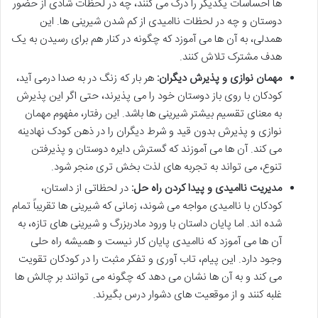
ها احساسات یکدیگر را درک می کنند، چه در لحظات شادی از حضور
دوستان و چه در لحظات ناامیدی از کم شدن شیرینی ها. این
همدلی، به آن ها می آموزد که چگونه در کنار هم برای رسیدن به یک
هدف مشترک تلاش کنند.
مهمان نوازی و پذیرش دیگران:
هر بار که زنگ در به صدا درمی آید،
کودکان با روی باز دوستان خود را می پذیرند، حتی اگر این پذیرش
به معنای تقسیم بیشتر شیرینی ها باشد. این رفتار، مفهوم مهمان
نوازی و پذیرش بدون قید و شرط دیگران را در ذهن کودک نهادینه
می کند. آن ها می آموزند که گسترش دایره دوستان و پذیرفتن
تنوع، می تواند به تجربه های لذت بخش تری منجر شود.
مدیریت ناامیدی و پیدا کردن راه حل:
در لحظاتی از داستان،
کودکان با ناامیدی مواجه می شوند، زمانی که شیرینی ها تقریباً تمام
شده اند. اما پایان داستان با ورود مادربزرگ و شیرینی های تازه، به
آن ها می آموزد که ناامیدی پایان کار نیست و همیشه راه حلی
وجود دارد. این پیام، تاب آوری و تفکر مثبت را در کودکان تقویت
می کند و به آن ها نشان می دهد که چگونه می توانند بر چالش ها
غلبه کنند و از موقعیت های دشوار درس بگیرند.