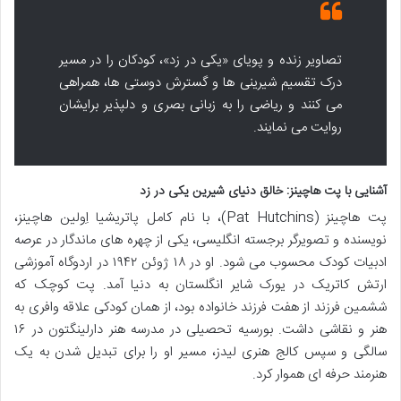
تصاویر زنده و پویای «یکی در زد»، کودکان را در مسیر
درک تقسیم شیرینی ها و گسترش دوستی ها، همراهی
می کنند و ریاضی را به زبانی بصری و دلپذیر برایشان
روایت می نمایند.
آشنایی با پت هاچینز: خالق دنیای شیرین یکی در زد
پت هاچینز (Pat Hutchins)، با نام کامل پاتریشیا اِولین هاچینز،
نویسنده و تصویرگر برجسته انگلیسی، یکی از چهره های ماندگار در عرصه
ادبیات کودک محسوب می شود. او در ۱۸ ژوئن ۱۹۴۲ در اردوگاه آموزشی
ارتش کاتریک در یورک شایر انگلستان به دنیا آمد. پت کوچک که
ششمین فرزند از هفت فرزند خانواده بود، از همان کودکی علاقه وافری به
هنر و نقاشی داشت. بورسیه تحصیلی در مدرسه هنر دارلینگتون در ۱۶
سالگی و سپس کالج هنری لیدز، مسیر او را برای تبدیل شدن به یک
هنرمند حرفه ای هموار کرد.