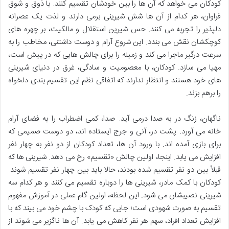
کودکان می خواهد که آن ها را بین خودشان تقسیم کنند. با ذوق و شوق
فراوان، هر کدام از آن ها شش شیرینی برمی دارند و لذت یک عصرانه
دلپذیر را تجربه می کنند. حس شیرین استقلال و مالکیت، بر چهره های
کوچکشان نقش می بندد. این شروع آرام و دوست داشتنی، مخاطب را به
سرعت درگیر ماجرا می کند و زمینه را برای چالش هایی که در پیش است،
مهیا می سازد. کودکان، با معصومیت و سادگی، غرق در دنیای شیرینی
های خود هستند و انتظار ندارند که اتفاقی نظم این تقسیم بندی دلخواه
را برهم بزند.
ناگهان، زنگ در به صدا درمی آید. صدا، کمی اضطراب را به فضای آرام
خانه می آورد. پشت در، آنی و جرج ایستاده اند، دو دوست صمیمی که
برای بازی آمده اند. با ورود آن ها، تعداد کودکان از دو نفر به چهار نفر
افزایش می یابد. اینجا، اولین چالش «تقسیم» رخ می دهد. شیرینی ها که
قبلاً بین دو نفر تقسیم شده بودند، حالا باید بین چهار نفر تقسیم شوند.
کودکان با کمک مادر، شیرینی ها را دوباره تقسیم می کنند و هر کدام سه
شیرینی نصیبشان می شود. این لحظه، اولین گام عملی در آموزش مفهوم
تقسیم به صورت شهودی است؛ جایی که کودک با چشم خود می بیند که با
افزایش تعداد افراد، سهم هر نفر کاهش می یابد. آن ها ناگزیر می شوند از