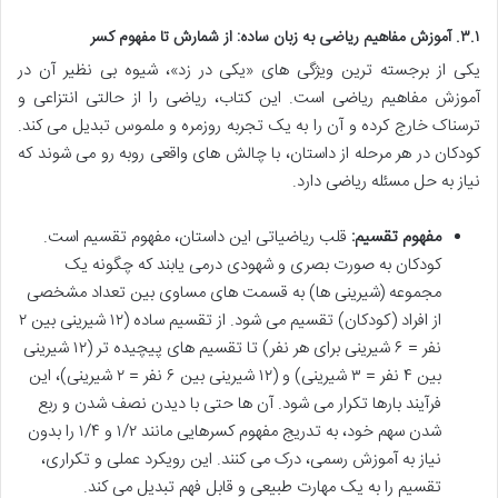
۳.۱. آموزش مفاهیم ریاضی به زبان ساده: از شمارش تا مفهوم کسر
یکی از برجسته ترین ویژگی های «یکی در زد»، شیوه بی نظیر آن در
آموزش مفاهیم ریاضی است. این کتاب، ریاضی را از حالتی انتزاعی و
ترسناک خارج کرده و آن را به یک تجربه روزمره و ملموس تبدیل می کند.
کودکان در هر مرحله از داستان، با چالش های واقعی روبه رو می شوند که
نیاز به حل مسئله ریاضی دارد.
مفهوم تقسیم:
قلب ریاضیاتی این داستان، مفهوم تقسیم است.
کودکان به صورت بصری و شهودی درمی یابند که چگونه یک
مجموعه (شیرینی ها) به قسمت های مساوی بین تعداد مشخصی
از افراد (کودکان) تقسیم می شود. از تقسیم ساده (۱۲ شیرینی بین ۲
نفر = ۶ شیرینی برای هر نفر) تا تقسیم های پیچیده تر (۱۲ شیرینی
بین ۴ نفر = ۳ شیرینی) و (۱۲ شیرینی بین ۶ نفر = ۲ شیرینی)، این
فرآیند بارها تکرار می شود. آن ها حتی با دیدن نصف شدن و ربع
شدن سهم خود، به تدریج مفهوم کسرهایی مانند ۱/۲ و ۱/۴ را بدون
نیاز به آموزش رسمی، درک می کنند. این رویکرد عملی و تکراری،
تقسیم را به یک مهارت طبیعی و قابل فهم تبدیل می کند.