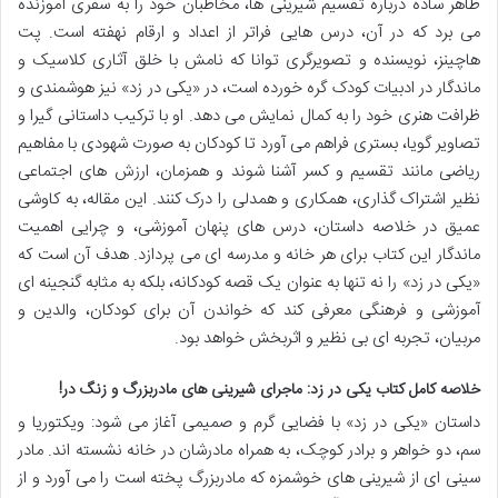
ظاهر ساده درباره تقسیم شیرینی ها، مخاطبان خود را به سفری آموزنده
می برد که در آن، درس هایی فراتر از اعداد و ارقام نهفته است. پت
هاچینز، نویسنده و تصویرگری توانا که نامش با خلق آثاری کلاسیک و
ماندگار در ادبیات کودک گره خورده است، در «یکی در زد» نیز هوشمندی و
ظرافت هنری خود را به کمال نمایش می دهد. او با ترکیب داستانی گیرا و
تصاویر گویا، بستری فراهم می آورد تا کودکان به صورت شهودی با مفاهیم
ریاضی مانند تقسیم و کسر آشنا شوند و همزمان، ارزش های اجتماعی
نظیر اشتراک گذاری، همکاری و همدلی را درک کنند. این مقاله، به کاوشی
عمیق در خلاصه داستان، درس های پنهان آموزشی، و چرایی اهمیت
ماندگار این کتاب برای هر خانه و مدرسه ای می پردازد. هدف آن است که
«یکی در زد» را نه تنها به عنوان یک قصه کودکانه، بلکه به مثابه گنجینه ای
آموزشی و فرهنگی معرفی کند که خواندن آن برای کودکان، والدین و
مربیان، تجربه ای بی نظیر و اثربخش خواهد بود.
خلاصه کامل کتاب یکی در زد: ماجرای شیرینی های مادربزرگ و زنگ در!
داستان «یکی در زد» با فضایی گرم و صمیمی آغاز می شود: ویکتوریا و
سم، دو خواهر و برادر کوچک، به همراه مادرشان در خانه نشسته اند. مادر
سینی ای از شیرینی های خوشمزه که مادربزرگ پخته است را می آورد و از