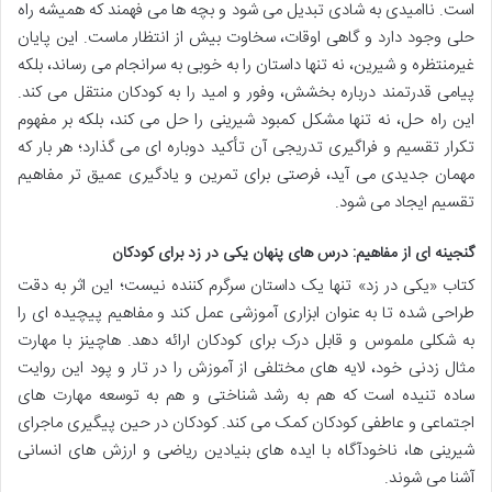
است. ناامیدی به شادی تبدیل می شود و بچه ها می فهمند که همیشه راه
حلی وجود دارد و گاهی اوقات، سخاوت بیش از انتظار ماست. این پایان
غیرمنتظره و شیرین، نه تنها داستان را به خوبی به سرانجام می رساند، بلکه
پیامی قدرتمند درباره بخشش، وفور و امید را به کودکان منتقل می کند.
این راه حل، نه تنها مشکل کمبود شیرینی را حل می کند، بلکه بر مفهوم
تکرار تقسیم و فراگیری تدریجی آن تأکید دوباره ای می گذارد؛ هر بار که
مهمان جدیدی می آید، فرصتی برای تمرین و یادگیری عمیق تر مفاهیم
تقسیم ایجاد می شود.
گنجینه ای از مفاهیم: درس های پنهان یکی در زد برای کودکان
کتاب «یکی در زد» تنها یک داستان سرگرم کننده نیست؛ این اثر به دقت
طراحی شده تا به عنوان ابزاری آموزشی عمل کند و مفاهیم پیچیده ای را
به شکلی ملموس و قابل درک برای کودکان ارائه دهد. هاچینز با مهارت
مثال زدنی خود، لایه های مختلفی از آموزش را در تار و پود این روایت
ساده تنیده است که هم به رشد شناختی و هم به توسعه مهارت های
اجتماعی و عاطفی کودکان کمک می کند. کودکان در حین پیگیری ماجرای
شیرینی ها، ناخودآگاه با ایده های بنیادین ریاضی و ارزش های انسانی
آشنا می شوند.