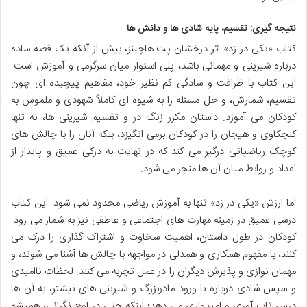
نتیجه گیری: تقسیم، پایه شادی ها و دانش ها
کتاب «یکی در زد» اثر درخشان پت هاچینز، بیش از آنکه یک قصه ساده
درباره شیرینی و مهمانی باشد، پلی استوار میان سرگرمی و آموزش است.
این کتاب با ظرافت و سادگی کم نظیر خود، مفاهیم پیچیده ای چون
تقسیم، شمارش، و حل مسئله را به شیوه ای کاملاً شهودی و ملموس به
کودکان می آموزد. داستان مکرر زنگ در و تقسیم شیرینی ها، نه تنها
کنجکاوی و هیجان را در کودکان برمی انگیزد، بلکه آنان را با چالش های
کوچک ریاضیاتی درگیر می کند که در نهایت به درکی عمیق و پایدار از
اعداد و روابط میان آن ها منجر می شود.
اما ارزش «یکی در زد» تنها به آموزش ریاضی محدود نمی شود. این کتاب
درسی عمیق در زمینه مهارت های اجتماعی و عاطفی نیز به شمار می رود.
کودکان در طول داستان، اهمیت سخاوت و اشتراک گذاری را درک می
کنند، با مفهوم همکاری و همدلی در مواجهه با چالش ها آشنا می شوند، و
مهمان نوازی و پذیرش دیگران را در عمل تجربه می کنند. لحظات ناامیدی
و سپس شادی دوباره با ورود مادربزرگ و شیرینی های بیشتر، به آن ها
درس تاب آوری و امیدواری می دهد؛ اینکه حتی در اوج نگرانی، همیشه