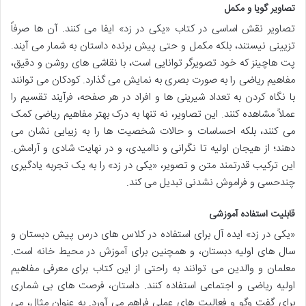
تصاویر گویا و مکمل
تصاویر نقش اساسی در کتاب «یکی در زد» ایفا می کنند. آن ها صرفاً
تزیینی نیستند، بلکه مکمل و حتی پیش برنده داستان به شمار می آیند.
پت هاچینز که خود تصویرگر توانایی است، با نقاشی های روشن و دقیق،
مفاهیم ریاضی را به صورت بصری به نمایش می گذارد. کودکان می توانند
با نگاه کردن به تعداد شیرینی ها و افراد در هر صفحه، فرآیند تقسیم را
عملاً مشاهده کنند. این تصاویر، نه تنها به درک بهتر مفاهیم ریاضی کمک
می کنند، بلکه احساسات و حالات شخصیت ها را به زیبایی نشان می
دهند؛ از هیجان اولیه تا نگرانی و ناامیدی، و در نهایت شادی و آرامش.
این ترکیب قدرتمند متن و تصویر، «یکی در زد» را به یک تجربه یادگیری
چندحسی و فراموش نشدنی تبدیل می کند.
قابلیت استفاده آموزشی
«یکی در زد» ایده آل برای استفاده در کلاس های درس پیش دبستان و
سال های اولیه دبستان، و همچنین برای آموزش در محیط خانه است.
معلمان و والدین می توانند به راحتی از این کتاب برای معرفی مفاهیم
اولیه ریاضی و اجتماعی استفاده کنند. داستان، فرصت های بی شماری
برای گفت وگو و فعالیت های عملی فراهم می آورد. به عنوان مثال، می