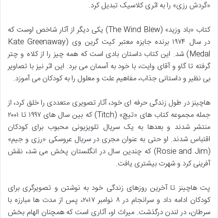
«گردش رزی» را به اثری کلاسیک تبدیل کرد.
کتاب «باد وزید» (The Wind Blew) یکی دیگر از آثار شاخص اوست که
در سال ۱۹۷۴ برنده جایزه معتبر کیت گرین وی (Kate Greenaway
Medal) شد. این کتاب داستان بادی است که همه چیز را از کلاه و چتر
گرفته تا گاو و آقای وایت، با خود به آسمان می برد. این اثر نیز با تصاویر
بی نظیر و داستانی جذاب، مفاهیم علت و معلول را به کودکان می آموزد.
هاچینز در طول زندگی حرفه ای خود، آثار تصویری متعددی را خلق کرد، از
جمله مجموعه کتاب های «تیچ» (Titch) که بین سال های ۱۹۹۷ تا ۲۰۰۱
منتشر شدند و بعدها به یک سریال تلویزیونی محبوب برای کودکان
اقتباس شدند. او حتی به عنوان مجری در سریال عروسکی «رزی و جیم»
(Rosie and Jim) که چندین سال در انگلستان پخش می شد، نقش
آفرینی کرد و شهرت بیشتری یافت.
پت هاچینز تا آخرین روزهای زندگی خود به نوشتن و تصویرگری برای
کودکان ادامه داد و سرانجام در ۸ نوامبر ۲۰۱۷، پس از مدت ها مبارزه با
سرطان، در لندن درگذشت. میراث او، آثاری است که همچنان الهام بخش