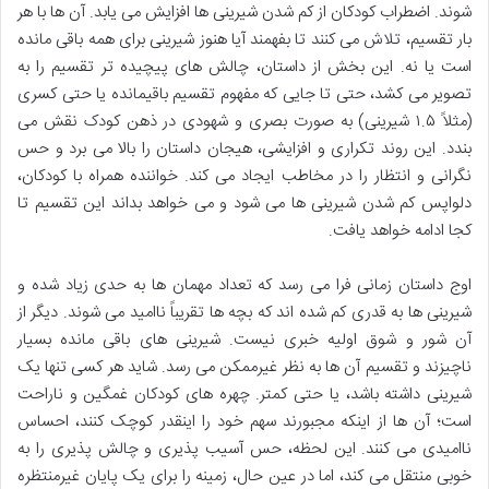
شوند. اضطراب کودکان از کم شدن شیرینی ها افزایش می یابد. آن ها با هر
بار تقسیم، تلاش می کنند تا بفهمند آیا هنوز شیرینی برای همه باقی مانده
است یا نه. این بخش از داستان، چالش های پیچیده تر تقسیم را به
تصویر می کشد، حتی تا جایی که مفهوم تقسیم باقیمانده یا حتی کسری
(مثلاً ۱.۵ شیرینی) به صورت بصری و شهودی در ذهن کودک نقش می
بندد. این روند تکراری و افزایشی، هیجان داستان را بالا می برد و حس
نگرانی و انتظار را در مخاطب ایجاد می کند. خواننده همراه با کودکان،
دلواپس کم شدن شیرینی ها می شود و می خواهد بداند این تقسیم تا
کجا ادامه خواهد یافت.
اوج داستان زمانی فرا می رسد که تعداد مهمان ها به حدی زیاد شده و
شیرینی ها به قدری کم شده اند که بچه ها تقریباً ناامید می شوند. دیگر از
آن شور و شوق اولیه خبری نیست. شیرینی های باقی مانده بسیار
ناچیزند و تقسیم آن ها به نظر غیرممکن می رسد. شاید هر کسی تنها یک
شیرینی داشته باشد، یا حتی کمتر. چهره های کودکان غمگین و ناراحت
است؛ آن ها از اینکه مجبورند سهم خود را اینقدر کوچک کنند، احساس
ناامیدی می کنند. این لحظه، حس آسیب پذیری و چالش پذیری را به
خوبی منتقل می کند، اما در عین حال، زمینه را برای یک پایان غیرمنتظره