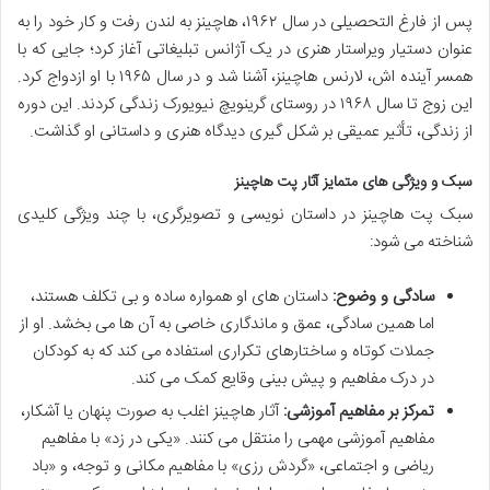
پس از فارغ التحصیلی در سال ۱۹۶۲، هاچینز به لندن رفت و کار خود را به
عنوان دستیار ویراستار هنری در یک آژانس تبلیغاتی آغاز کرد؛ جایی که با
همسر آینده اش، لارنس هاچینز، آشنا شد و در سال ۱۹۶۵ با او ازدواج کرد.
این زوج تا سال ۱۹۶۸ در روستای گرینویچ نیویورک زندگی کردند. این دوره
از زندگی، تأثیر عمیقی بر شکل گیری دیدگاه هنری و داستانی او گذاشت.
سبک و ویژگی های متمایز آثار پت هاچینز
سبک پت هاچینز در داستان نویسی و تصویرگری، با چند ویژگی کلیدی
شناخته می شود:
سادگی و وضوح:
داستان های او همواره ساده و بی تکلف هستند،
اما همین سادگی، عمق و ماندگاری خاصی به آن ها می بخشد. او از
جملات کوتاه و ساختارهای تکراری استفاده می کند که به کودکان
در درک مفاهیم و پیش بینی وقایع کمک می کند.
تمرکز بر مفاهیم آموزشی:
آثار هاچینز اغلب به صورت پنهان یا آشکار،
مفاهیم آموزشی مهمی را منتقل می کنند. «یکی در زد» با مفاهیم
ریاضی و اجتماعی، «گردش رزی» با مفاهیم مکانی و توجه، و «باد