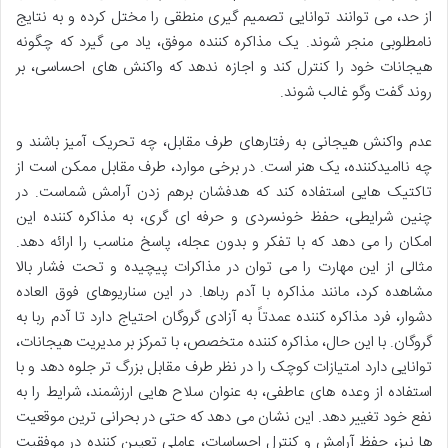
از حد، می توانند توانایی تصمیم گیری منطقی را مختل کرده و به نتایج
نامطلوبی منجر شوند. یک مذاکره کننده موفق، یاد می گیرد که چگونه
هیجانات خود را کنترل کند و اجازه ندهد که واکنش های احساسی، بر
روند گفت وگو غالب شوند.
عدم واکنش هیجانی به رفتارهای طرف مقابل، چه تحریک آمیز باشند و
چه ناامیدکننده، یک هنر است. در برخی موارد، طرف مقابل ممکن است از
تاکتیک هایی استفاده کند که هدفشان برهم زدن آرامش شماست. در
چنین شرایطی، حفظ خونسردی و حرفه ای گری، به مذاکره کننده این
امکان را می دهد که با تفکر و بدون عجله، پاسخ مناسب را ارائه دهد.
مثالی از این مهارت را می توان در مذاکرات پیچیده و تحت فشار بالا
مشاهده کرد، مانند مذاکره با آدم رباها. در این سناریوهای فوق العاده
دشوار، فرد مذاکره کننده عمدتاً به آزادی گروگان احتیاج دارد تا آدم ربا به
گروگان. با این حال، مذاکره کننده متخصص، با تمرکز بر مدیریت هیجانات،
توانایی دارد امتیازات کوچک را در نظر طرف مقابل بزرگ تر جلوه دهد و با
استفاده از وعده های عاطفی، به عنوان سلاح هایی ارزشمند، شرایط را به
نفع خود تغییر دهد. این نشان می دهد که حتی در بحرانی ترین موقعیت
ها نیز، حفظ آرامش و کنترل احساسات، عاملی تعیین کننده در موفقیت