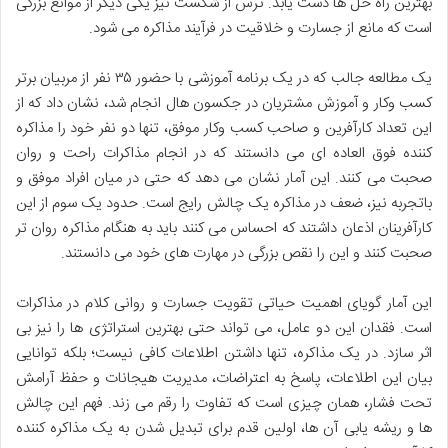
بهترین راه حل ها دست یابد. ترس از شکست نیز یکی دیگر از موانع بزرگی
است که مانع از جسارت و خلاقیت در فرآیند مذاکره می شود.
یک مطالعه جالب که در یک برنامه آموزشی با حضور ۳۵ نفر از مربیان برتر
کسب وکار و آموزش مشتریان در جکسون هال انجام شد، نشان داد که از
این تعداد کارآفرین و صاحب کسب وکار موفق، تنها دو نفر خود را مذاکره
کننده فوق العاده ای می دانستند که در انجام مذاکرات راحت و روان
صحبت می کنند. این آمار نشان می دهد که حتی در میان افراد موفق و
باتجربه نیز، ضعف در مذاکره یک چالش رایج است. حدود یک سوم از این
کارآفرینان اذعان داشتند که احساس می کنند باید به هنگام مذاکره روان تر
صحبت کنند و این را نقص بزرگی در مهارت های خود می دانستند.
این آمار گویای اهمیت حیاتی تقویت جسارت و روانی کلام در مذاکرات
است. فقدان این دو عامل، می تواند حتی بهترین استراتژی ها را نیز بی
اثر سازد. در یک مذاکره، تنها داشتن اطلاعات کافی نیست؛ بلکه توانایی
بیان این اطلاعات، پاسخ به اعتراضات، مدیریت هیجانات و حفظ آرامش
تحت فشار، همان چیزی است که تفاوت را رقم می زند. فهم این چالش
ها و ریشه یابی آن ها، اولین قدم برای تبدیل شدن به یک مذاکره کننده