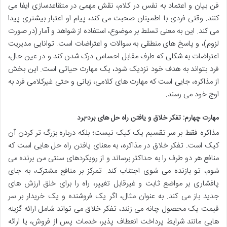
فن بیان و اعتماد به نفس در کلام، نقش مهمی در متقاعدسازی ایفا می
کنند. وقتی فردی با اطمینان صحبت می کند، پیام او اعتبار بیشتری پیدا
می کند. این به معنی تسلط بر موضوع، استفاده از شواهد و آمار (در صورت
لزوم)، و پاسخ های منطقی به سوالات و اعتراضات است. توانایی مدیریت
اعتراضات به شکلی که طرف مقابل احساس درک شدن کند و در عین حال،
فرد بتواند به هدف خود نزدیک شود، یک مهارت حیاتی است. این بخش
از مذاکره، جایی است که مهارت های کلامی، زبانی و حتی غیرکلامی فرد به
اوج خود می رسند.
مهارت چهارم: تفکر خلاق و یافتن راه حل های برد-برد
مذاکره فقط بر سر تقسیم یک کیک نیست؛ بلکه درباره بزرگ تر کردن آن
کیک است. تفکر خلاق در مذاکره، به معنای یافتن راه حل هایی است که
منافع هر دو طرف را به حداکثر برساند و از رویکردهای سنتی من برنده می
شوم، تو بازنده می شوی اجتناب کند. تمرکز بر منافع مشترک، به جای
پافشاری بر مواضع ثابت و غیرقابل تغییر، راه را برای خلق ارزش های
جدید باز می کند. به عنوان مثال، اگر یک فروشنده و یک خریدار بر سر
قیمت یک محصول چانه می زنند، تفکر خلاق می تواند شامل ارائه گزینه
هایی مانند شرایط پرداخت انعطاف پذیر، خدمات پس از فروش، یا ارائه