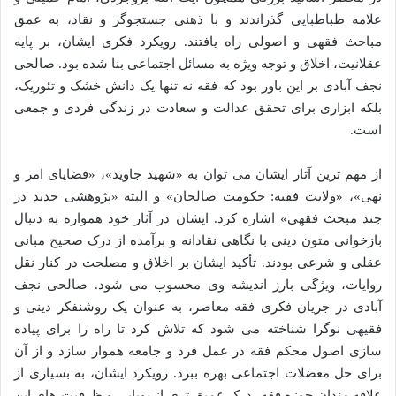
علامه طباطبایی گذراندند و با ذهنی جستجوگر و نقاد، به عمق
مباحث فقهی و اصولی راه یافتند. رویکرد فکری ایشان، بر پایه
عقلانیت، اخلاق و توجه ویژه به مسائل اجتماعی بنا شده بود. صالحی
نجف آبادی بر این باور بود که فقه نه تنها یک دانش خشک و تئوریک،
بلکه ابزاری برای تحقق عدالت و سعادت در زندگی فردی و جمعی
است.
از مهم ترین آثار ایشان می توان به «شهید جاوید»، «قضایای امر و
نهی»، «ولایت فقیه: حکومت صالحان» و البته «پژوهشی جدید در
چند مبحث فقهی» اشاره کرد. ایشان در آثار خود همواره به دنبال
بازخوانی متون دینی با نگاهی نقادانه و برآمده از درک صحیح مبانی
عقلی و شرعی بودند. تأکید ایشان بر اخلاق و مصلحت در کنار نقل
روایات، ویژگی بارز اندیشه وی محسوب می شود. صالحی نجف
آبادی در جریان فکری فقه معاصر، به عنوان یک روشنفکر دینی و
فقیهی نوگرا شناخته می شود که تلاش کرد تا راه را برای پیاده
سازی اصول محکم فقه در عمل فرد و جامعه هموار سازد و از آن
برای حل معضلات اجتماعی بهره ببرد. رویکرد ایشان، به بسیاری از
علاقه مندان حوزه فقه، درک عمیق تری از پویایی و ظرفیت های این