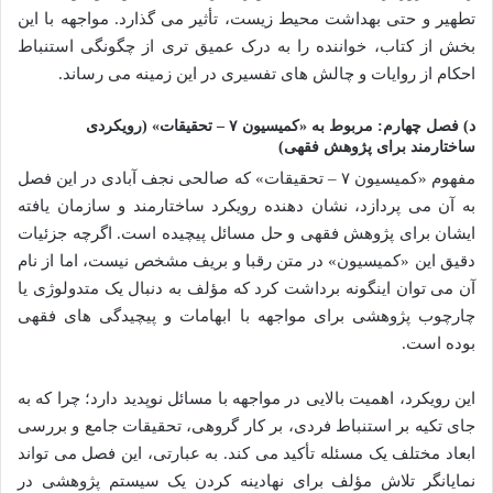
تطهیر و حتی بهداشت محیط زیست، تأثیر می گذارد. مواجهه با این
بخش از کتاب، خواننده را به درک عمیق تری از چگونگی استنباط
احکام از روایات و چالش های تفسیری در این زمینه می رساند.
د) فصل چهارم: مربوط به «کمیسیون ۷ – تحقیقات» (رویکردی
ساختارمند برای پژوهش فقهی)
مفهوم «کمیسیون ۷ – تحقیقات» که صالحی نجف آبادی در این فصل
به آن می پردازد، نشان دهنده رویکرد ساختارمند و سازمان یافته
ایشان برای پژوهش فقهی و حل مسائل پیچیده است. اگرچه جزئیات
دقیق این «کمیسیون» در متن رقبا و بریف مشخص نیست، اما از نام
آن می توان اینگونه برداشت کرد که مؤلف به دنبال یک متدولوژی یا
چارچوب پژوهشی برای مواجهه با ابهامات و پیچیدگی های فقهی
بوده است.
این رویکرد، اهمیت بالایی در مواجهه با مسائل نوپدید دارد؛ چرا که به
جای تکیه بر استنباط فردی، بر کار گروهی، تحقیقات جامع و بررسی
ابعاد مختلف یک مسئله تأکید می کند. به عبارتی، این فصل می تواند
نمایانگر تلاش مؤلف برای نهادینه کردن یک سیستم پژوهشی در