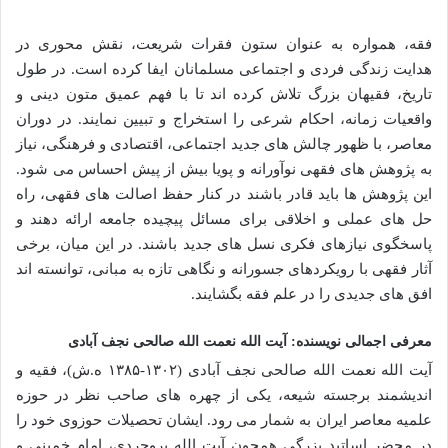
فقه، همواره به عنوان ستون فقرات شریعت، نقش محوری در
هدایت زندگی فردی و اجتماعی مسلمانان ایفا کرده است. در طول
تاریخ، فقیهان بزرگ تلاش کرده اند تا با فهم عمیق متون دینی و
واقعیات زمانه، احکام شرعی را استخراج و تبیین نمایند. در دوران
معاصر، با ظهور چالش های جدید اجتماعی، اقتصادی و فرهنگی، نیاز
به پژوهش های فقهی نوآورانه و پویا بیش از پیش احساس می شود.
این پژوهش ها باید قادر باشند در کنار حفظ اصالت های فقهی، راه
حل های عملی و اخلاقی برای مسائل پیچیده جامعه ارائه دهند و
پاسخگوی نیازهای فکری نسل های جدید باشند. در این میان، برخی
آثار فقهی با رویکردهای جسورانه و نگاهی تازه به مبانی، توانسته اند
افق های جدیدی را در علم فقه بگشایند.
معرفی اجمالی نویسنده: آیت الله نعمت الله صالحی نجف آبادی
آیت الله نعمت الله صالحی نجف آبادی (۱۳۰۲-۱۳۸۵ ه.ش)، فقیه و
اندیشمند برجسته شیعه، یکی از چهره های صاحب نظر در حوزه
علمیه معاصر ایران به شمار می رود. ایشان تحصیلات حوزوی خود را
در محضر اساتید بزرگی همچون آیت الله بروجردی، امام خمینی و