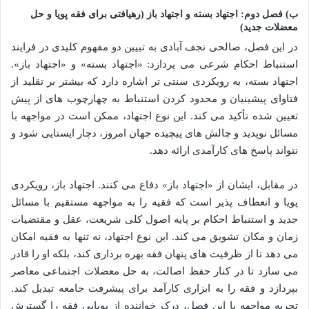
ب) فصل دوم: اجتهاد بسته و اجتهاد باز (رهیافتی برای فقه پویا و حل
معضلات جدید)
در این فصل، صالحی نجف آبادی به تبیین دو مفهوم کلیدی در فرایند
استنباط احکام شرعی می پردازد: «اجتهاد بسته» و «اجتهاد باز».
اجتهاد بسته، به رویکردی سنتی تر اشاره دارد که بیشتر بر تقلید از
فتاوای پیشینیان و محدود کردن استنباط به چهارچوب های از پیش
تعیین شده تأکید می کند. این نوع اجتهاد، ممکن است در مواجهه با
مسائل نوپدید و چالش های پیچیده جهان امروز، دچار ایستایی شود و
نتواند پاسخ های کارآمدی ارائه دهد.
در مقابل، ایشان از «اجتهاد باز» دفاع می کنند. اجتهاد باز، رویکردی
پویا و انعطاف پذیر است که فقیه را به مواجهه مستقیم با مسائل
جدید و استنباط احکام بر پایه اصول کلی شریعت، عقل و مقتضیات
زمان و مکان تشویق می کند. این نوع اجتهاد، نه تنها به فقیه امکان
می دهد تا از ظرفیت های پنهان فقه بهره برداری کند، بلکه او را قادر
می سازد تا در کنار حفظ اصالت، به حل معضلات اجتماعی معاصر
بپردازد و فقه را به ابزاری کارآمد برای پیشرفت جامعه تبدیل کند.
تجربه مواجهه با این فصل، درک خواننده از پویایی فقه را گسترش