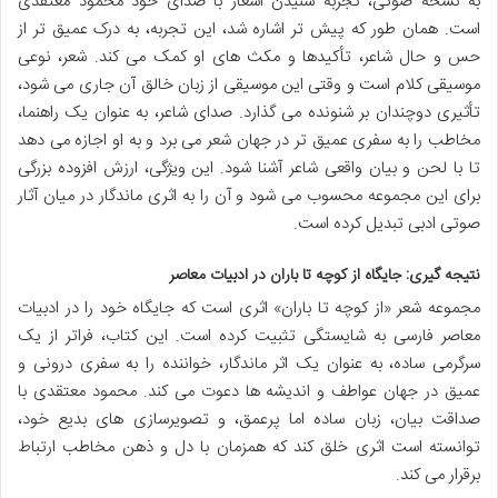
به نسخه صوتی، تجربه شنیدن اشعار با صدای خود محمود معتقدی
است. همان طور که پیش تر اشاره شد، این تجربه، به درک عمیق تر از
حس و حال شاعر، تأکیدها و مکث های او کمک می کند. شعر، نوعی
موسیقی کلام است و وقتی این موسیقی از زبان خالق آن جاری می شود،
تأثیری دوچندان بر شنونده می گذارد. صدای شاعر، به عنوان یک راهنما،
مخاطب را به سفری عمیق تر در جهان شعر می برد و به او اجازه می دهد
تا با لحن و بیان واقعی شاعر آشنا شود. این ویژگی، ارزش افزوده بزرگی
برای این مجموعه محسوب می شود و آن را به اثری ماندگار در میان آثار
صوتی ادبی تبدیل کرده است.
نتیجه گیری: جایگاه از کوچه تا باران در ادبیات معاصر
مجموعه شعر «از کوچه تا باران» اثری است که جایگاه خود را در ادبیات
معاصر فارسی به شایستگی تثبیت کرده است. این کتاب، فراتر از یک
سرگرمی ساده، به عنوان یک اثر ماندگار، خواننده را به سفری درونی و
عمیق در جهان عواطف و اندیشه ها دعوت می کند. محمود معتقدی با
صداقت بیان، زبان ساده اما پرعمق، و تصویرسازی های بدیع خود،
توانسته است اثری خلق کند که همزمان با دل و ذهن مخاطب ارتباط
برقرار می کند.