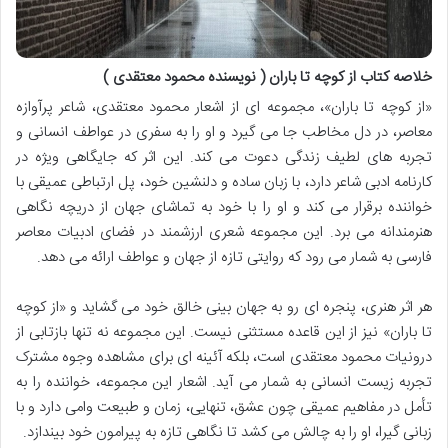
خلاصه کتاب از کوچه تا باران ( نویسنده محمود معتقدی )
«از کوچه تا باران»، مجموعه ای از اشعار محمود معتقدی، شاعر پرآوازه
معاصر، در دل مخاطب جا می گیرد و او را به سفری در عواطف انسانی و
تجربه های لطیف زندگی دعوت می کند. این اثر که جایگاهی ویژه در
کارنامه ادبی شاعر دارد، با زبان ساده و دلنشین خود، پل ارتباطی عمیقی با
خواننده برقرار می کند و او را با خود به تماشای جهان از دریچه نگاهی
هنرمندانه می برد. این مجموعه شعری ارزشمند در فضای ادبیات معاصر
فارسی به شمار می رود که روایتی تازه از جهان و عواطف ارائه می دهد.
هر اثر هنری، پنجره ای رو به جهان بینی خالق خود می گشاید و «از کوچه
تا باران» نیز از این قاعده مستثنی نیست. این مجموعه نه تنها بازتابی از
درونیات محمود معتقدی است، بلکه آئینه ای برای مشاهده وجوه مشترک
تجربه زیست انسانی به شمار می آید. اشعار این مجموعه، خواننده را به
تأمل در مفاهیم عمیقی چون عشق، تنهایی، زمان و طبیعت وامی دارد و با
زبانی گیرا، او را به چالش می کشد تا نگاهی تازه به پیرامون خود بیندازد.