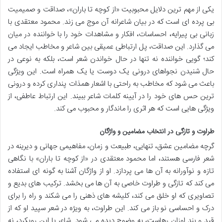
یکی از مهم ترین دلایل محبوبیت «از کوچه تا باران»، صداقت و صمیمیت
بی پرده ای است که در بیان شاعرانه آن موج می زند. محمود معتقدی با
زبانی بی پیرایه، احساسات، افکار و مشاهدات خود را با خواننده در میان
می گذارد. این صداقت، پل ارتباطی عمیقی بین شاعر و مخاطب ایجاد می
کند؛ گویی خواننده نه تنها در حال خواندن شعر است، بلکه به نوعی در
حال شنیدن نجواهای درونی یک دوست یا یک همراه است. این ویژگی
باعث می شود که مخاطب به راحتی با اشعار همذات پنداری کرده و درونی
ترین حس های خود را در آیینه کلمات شاعر ببیند. این ارتباط عاطفی، از
ویژگی هایی است که هر اثری را ماندگار و محبوب می کند.
طراوت و تازگی در انتخاب مضامین و واژگان
گرچه مضامین عشق، تنهایی، طبیعت و زمان، مفاهیمی جهانی و دیرینه در
شعر فارسی هستند، اما محمود معتقدی در «از کوچه تا باران» با نگاهی
تازه و نوآورانه به آن ها می پردازد. او از واژگان آشنا به گونه ای استفاده
می کند که تازگی و طراوت خاصی به آن ها می بخشد. ترکیب های بدیع و
تصاویری که او خلق می کند، کلیشه های ذهنی را می شکند و راه را برای
درک و احساسی نو باز می کند. این طراوت، به ویژه در شعر سپید او که از
قید و بند اوزان رهاست، به وضوح دیده می شود. شاعر با این رویکرد، نه