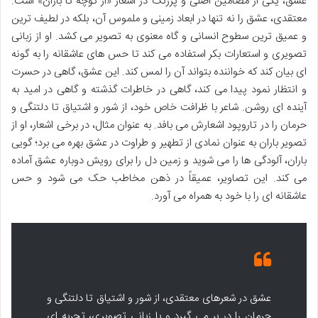
عشق، یکی از مضامین اصلی و پررنگ در اشعار «از کوچه تا باران» است.
معتقدی، عشق را نه تنها در ابعاد زمینی و ملموس آن، بلکه در لطیف ترین
و عمیق ترین سطوح انسانی و گاه معنوی به تصویر می کشد. او از زبانی
تصویری و استعارات بکر استفاده می کند تا حس های عاشقانه را به گونه
ای بیان کند که خواننده بتواند آن را لمس کند. این عشق، گاهی در حسرت
و انتظار نمود پیدا می کند، گاهی در خاطرات گذشته و گاهی در امید به
آینده ای روشن. شاعر با ظرافت خاص خود، از شور و اشتیاق تا دلتنگی و
حرمان را در تاروپود اشعارش می بافد. به عنوان مثال، در برخی اشعار، او از
تصویر باران به عنوان نمادی از تطهیر و طراوت در عشق بهره می برد؛ گویی
باران، آلودگی ها را می شوید و زمین دل را برای رویش دوباره عشق آماده
می کند. این تصاویر، عمیقاً در ذهن مخاطب حک می شود و حس
عاشقانه ای را با خود به همراه می آورد.
عشق در شعرهای معتقدی، از شور و اشتیاق تا دلتنگی و
حرمان را در بر می گیرد و با زبانی تصویری، تجربه ای