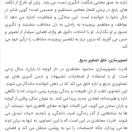
تازه، به عمق معنایی شگفت انگیزی دست می یابد. زبان او، فارغ از تکلف
های رایج در برخی اشعار معاصر، مستقیم و صمیمی است؛ گویی شاعر در
حال نجوا با خواننده است. این سادگی و شفافیت، اجازه می دهد تا
عواطف و مفاهیم پیچیده به راحتی به دل مخاطب بنشینند و تأثیری
عمیق بر او بگذارند. او با انتخاب دقیق هر واژه، فضایی سرشار از تصویر و
حس می آفریند که بدون نیاز به تفاسیر پیچیده، مخاطب را درگیر خود می
کند.
تصویرسازی: خلق تصاویر بدیع
قدرت تصویرسازی محمود معتقدی در «از کوچه تا باران» مثال زدنی
است. او با استفاده از استعارات، تشبیهات و حس آمیزی های نو،
تصاویری بدیع و تازه خلق می کند که در ذهن خواننده ماندگار می شوند.
این تصاویر، اغلب از دل طبیعت و زندگی روزمره برمی خیزند، اما با نگاهی
تازه و هنرمندانه، ابعادی جدید پیدا می کنند. به عنوان مثال، وقتی از کوچه
و باران سخن می گوید، این کلمات تنها به معنای ظاهری خود نیستند؛ آن
ها به نمادهایی از گذر زندگی، امید، دلتنگی، و تجدید حیات تبدیل می
شوند. قدرت معتقدی در این است که با این تصاویر، نه تنها به بیان ایده
ها می پردازد، بلکه احساسات را نیز به روشنی منتقل می کند و فضایی