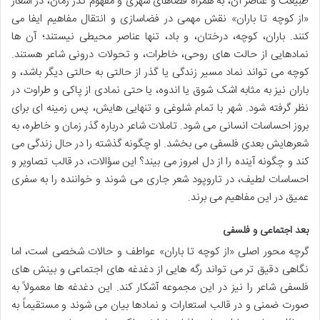
طبیعت و عناصر آن، به همراه فضاهای شهری و مفهوم گذر زمان، در اشعار
«از کوچه تا باران» نقش مهمی در فضاسازی و انتقال مفاهیم ایفا می
کنند. باران، کوچه، درختان، و باد، تنها عناصر محیطی نیستند؛ آن ها
نمادهایی از حالت های روحی، خاطرات، و تحولات درونی شاعر هستند.
کوچه می تواند نماد مسیر زندگی یا گذر از حالتی به حالتی دیگر باشد، و
باران نیز به مثابه اشک شوق یا اندوه، یا حتی نمادی از پاکی و طراوت در
نظر گرفته شود. شهر با تمام شلوغی و تنهایی هایش، پس زمینه ای برای
بروز احساسات انسانی می شود. تاملات شاعر درباره گذر زمان و خاطره، به
شعرهایش بعدی فلسفی می بخشد. او چگونه گذشته را در حال زندگی می
کند و چگونه آینده را از دل امروز می بیند؟ این سؤالات، در قالب تصاویر و
احساسات لطیف، در تاروپود شعر جاری می شوند و خواننده را به سفری
عمیق در این مفاهیم می برند.
بعد اجتماعی و فلسفی
گرچه محور اصلی «از کوچه تا باران» عواطف و حالات شخصی است، اما
نگاهی دقیق تر می تواند رگه هایی از دغدغه های اجتماعی و بینش های
فلسفی شاعر را نیز در این مجموعه آشکار کند. این دغدغه ها معمولاً به
صورت ضمنی و در قالب استعارات و نمادها بیان می شوند و مستقیماً به