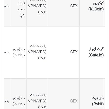
با ملاحظات
کوکوین
(برای
CEX
(VPN/VPS
مناسب
(KuCoin)
حجم
ثابت)
کم)
با ملاحظات
گیت آی او
بله (برای
CEX
(VPN/VPS
مناسب
(Gate.io)
برداشت)
ثابت)
با ملاحظات
بای بیت
بله (برای
CEX
(VPN/VPS
رقابتی 
(Bybit)
برداشت)
ثابت)