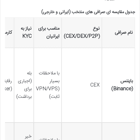
جدول مقایسه ای صرافی های منتخب (ایرانی و خارجی)
نوع
مناسب برای
نیاز به
نام صرافی
کارمزد 
(CEX/DEX/P2P)
ایرانیان
KYC
با ملاحظات
بله
بایننس
بسیار
(اجباری
رقابتی
CEX
(Binance)
(VPN/VPS
برای
(Maker/Taker)
ثابت)
برداشت)
خیر