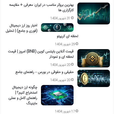
بهترین بروکر مناسب در ایران: معرفی + مقایسه
کارگزاری ها
31 شهریور 1404
اخبار روز ارز دیجیتال
(فوری و جامع) | تحلیل
لحظه ای کریپتو
29 شهریور 1404
قیمت آنلاین بایننس کوین (BNB) امروز | قیمت
لحظه ای و نمودار
20 شهریور 1404
حقیقی و حقوقی در بورس – راهنمای جامع
20 شهریور 1404
چگونه ارز دیجیتال
استخراج کنیم؟ |
راهنمای کامل و عملی
ماینینگ
17 شهریور 1404