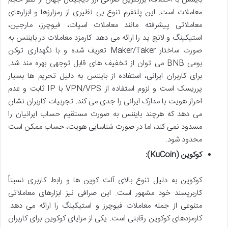
معاملات است. این پلتفرم تنوع بی نظیری از رمزارزها و ابزارهای
معاملاتی پیشرفته مانند معاملات اسپات، فیوچرز، مارجین،
استیکینگ و لانچ پد را ارائه می دهد. کارمزد معاملات در بایننس به
صورت ساختار Maker/Taker تعریف شده و با نگهداری توکن
بومی BNB می توان از تخفیف های قابل توجهی بهره مند شد.
برای کاربران ایرانی، استفاده از بایننس به دلیل تحریم ها بسیار
پرریسک است و لزوم استفاده از VPN/VPS با IP ثابت و عدم
احراز هویت با مدارک ایرانی را جدی می کند. تجربیات کاربران نشان
می دهد که هرچند بایننس به صورت مستقیم حساب ایرانیان را
مسدود نمی کند، اما در صورت شناسایی هویت، حساب ممکن است
محدود شود.
کوکوین (KuCoin):
کوکوین به دلیل تنوع بالای آلت کوین ها و رابط کاربری نسبتاً
کاربرپسند خود مشهور است. این صرافی نیز ابزارهای معاملاتی
متنوعی از جمله معاملات فیوچرز و استیکینگ را ارائه می دهد.
کارمزدهای کوکوین رقابتی است. یکی از مزایای کوکوین برای کاربران