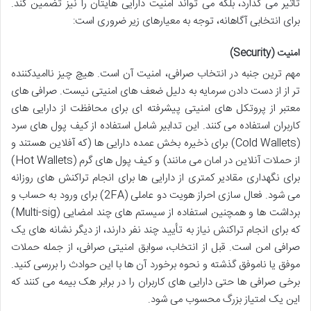
تأثیر می گذارد، بلکه می تواند امنیت دارایی هایتان را نیز تضمین کند.
برای انتخابی آگاهانه، توجه به معیارهای زیر ضروری است:
امنیت (Security)
مهم ترین جنبه در انتخاب صرافی، امنیت آن است. هیچ چیز ناامیدکننده
تر از از دست دادن سرمایه به دلیل ضعف های امنیتی نیست. صرافی های
معتبر از پروتکل های امنیتی پیشرفته ای برای محافظت از دارایی های
کاربران استفاده می کنند. این تدابیر شامل استفاده از کیف پول های سرد
(Cold Wallets) برای ذخیره بخش عمده دارایی ها (که آفلاین هستند و
از حملات آنلاین در امان می مانند) و کیف پول های گرم (Hot Wallets)
برای نگهداری مقادیر کمتری از دارایی ها برای انجام تراکنش های روزانه
می شود. فعال سازی احراز هویت دو عاملی (2FA) برای ورود به حساب و
برداشت ها و همچنین استفاده از سیستم های چند امضایی (Multi-sig)
که برای انجام تراکنش نیاز به تأیید چند نفر دارند، از دیگر نشانه های یک
صرافی امن است. قبل از انتخاب، سوابق امنیتی صرافی، از جمله حملات
موفق یا ناموفق گذشته و نحوه برخورد آن ها با این حوادث را بررسی کنید.
برخی صرافی ها حتی دارایی های کاربران را در برابر هک بیمه می کنند که
این یک امتیاز بزرگ محسوب می شود.