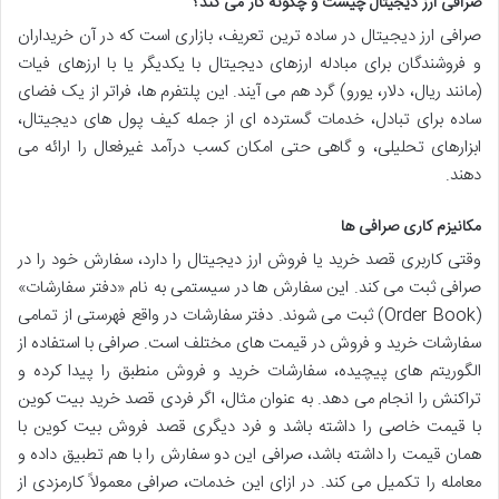
صرافی ارز دیجیتال چیست و چگونه کار می کند؟
صرافی ارز دیجیتال در ساده ترین تعریف، بازاری است که در آن خریداران
و فروشندگان برای مبادله ارزهای دیجیتال با یکدیگر یا با ارزهای فیات
(مانند ریال، دلار، یورو) گرد هم می آیند. این پلتفرم ها، فراتر از یک فضای
ساده برای تبادل، خدمات گسترده ای از جمله کیف پول های دیجیتال،
ابزارهای تحلیلی، و گاهی حتی امکان کسب درآمد غیرفعال را ارائه می
دهند.
مکانیزم کاری صرافی ها
وقتی کاربری قصد خرید یا فروش ارز دیجیتال را دارد، سفارش خود را در
صرافی ثبت می کند. این سفارش ها در سیستمی به نام «دفتر سفارشات»
(Order Book) ثبت می شوند. دفتر سفارشات در واقع فهرستی از تمامی
سفارشات خرید و فروش در قیمت های مختلف است. صرافی با استفاده از
الگوریتم های پیچیده، سفارشات خرید و فروش منطبق را پیدا کرده و
تراکنش را انجام می دهد. به عنوان مثال، اگر فردی قصد خرید بیت کوین
با قیمت خاصی را داشته باشد و فرد دیگری قصد فروش بیت کوین با
همان قیمت را داشته باشد، صرافی این دو سفارش را با هم تطبیق داده و
معامله را تکمیل می کند. در ازای این خدمات، صرافی معمولاً کارمزدی از