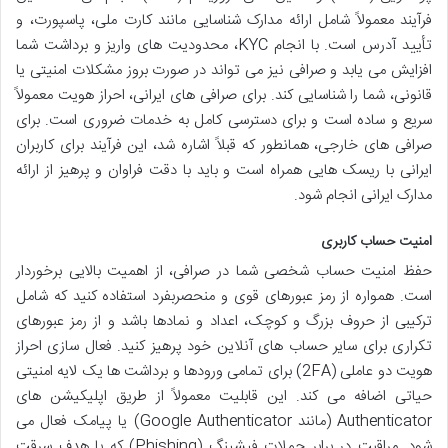
فرآیند معمولاً شامل ارائه مدارک شناسایی مانند کارت ملی، پاسپورت، و
تأیید آدرس است. با انجام KYC، محدودیت های واریز و برداشت شما
افزایش می یابد و صرافی نیز می تواند در صورت بروز مشکلات امنیتی یا
قانونی، شما را شناسایی کند. برای صرافی های ایرانی، احراز هویت معمولاً
سریع و ساده است و برای دسترسی کامل به خدمات ضروری است. برای
صرافی های خارجی، همانطور که قبلاً اشاره شد، این فرآیند برای کاربران
ایرانی با ریسک هایی همراه است و باید با دقت فراوان و پرهیز از ارائه
مدارک ایرانی انجام شود.
امنیت حساب کاربری
حفظ امنیت حساب شخصی شما در صرافی، از اهمیت بالایی برخوردار
است. همواره از رمز عبورهای قوی و منحصربفرد استفاده کنید که شامل
ترکیبی از حروف بزرگ و کوچک، اعداد و نمادها باشد و از رمز عبورهای
تکراری برای سایر حساب های آنلاین خود پرهیز کنید. فعال سازی احراز
هویت دو عاملی (2FA) برای تمامی ورودها و برداشت ها یک لایه امنیتی
حیاتی اضافه می کند. این قابلیت معمولاً از طریق اپلیکیشن های
Authenticator (مانند Google Authenticator) یا پیامک فعال می
شود. مراقبت در برابر حملات فیشینگ (Phishing) که با هدف سرقت