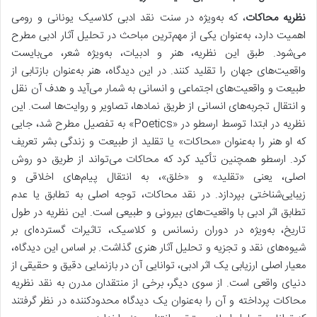
نظریه محاکات
، که به‌ویژه در سنت نقد ادبی کلاسیک یونانی و رومی
اهمیت دارد، به‌عنوان یکی از مهم‌ترین مباحث در تحلیل آثار ادبی مطرح
می‌شود. طبق این نظریه، هنر و ادبیات، به‌ویژه شعر، می‌بایست
واقعیت‌های جهان را تقلید کنند.
در این دیدگاه، هنر به‌عنوان بازتابی از
طبیعت و واقعیت‌های اجتماعی و انسانی به شمار می‌آید و هدف آن نقل
و انتقال تجربه‌های انسانی از طریق نمادها، تصاویر و روایت‌ها است.
این
نظریه در ابتدا توسط ارسطو در «Poetics» به تفصیل مطرح شد، جایی
که او هنر را به‌عنوان «محاکات» یا تقلید از طبیعت و زندگی بشر تعریف
کرد.
ارسطو همچنین تأکید کرد که محاکات می‌تواند از طریق دو روش
اصلی، یعنی «تقلید» و «خلق»، به انتقال پیام‌های اخلاقی و
زیبایی‌شناختی بپردازد. در نقد محاکات، توجه اصلی به تطابق یا عدم
تطابق اثر ادبی با واقعیت‌های بیرونی و طبیعی است. این نظریه در طول
تاریخ، به‌ویژه در دوران رنسانس و کلاسیک، تاثیرات گسترده‌ای بر
شیوه‌های نقد و تجزیه و تحلیل آثار هنری گذاشت. بر اساس این دیدگاه،
معیار اصلی ارزیابی یک اثر ادبی، توانایی آن در بازنمایی دقیق و حقیقی از
دنیای واقعی است. از سوی دیگر، برخی از منتقدان مدرن به نقد نظریه
محاکات پرداخته و آن را به‌عنوان یک دیدگاه محدودکننده در نظر گرفتند