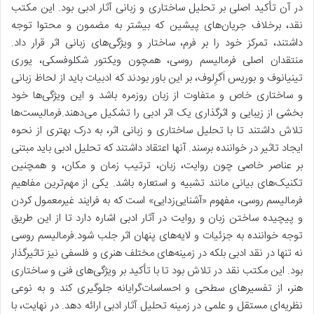
در آن
تأکید اصلی بر تحلیل ساختاری و زبانی آثار ادبی بود.
این مکتب
نقد، برخلاف جریان‌های پیشین که بیشتر به مضمون و محتوا توجه
داشتند، تمرکز خود را بر فرم، ساختار و ویژگی‌های زبانی اثر قرار داد.
منتقدان اصلی فرمالیسم روسی، همچون ویکتور شکلوفسکی، یوری
تینیانوف و بوریس اَگرِلوف، بر این باور بودند که ادبیات باید از لحاظ زبانی
و ساختاری خاص و متفاوت از زبان روزمره باشد و این ویژگی‌ها خود
بخشی از زیبایی و اثرگذاری یک اثر ادبی را تشکیل می‌دهند.فرمالیست‌ها
تلاش داشتند تا با تحلیل ساختاری و زبانی اثر، به درک بهتری از نحوه
ایجاد تاثیر در خواننده برسند. آنها اعتقاد داشتند که تحلیل ادبی باید مبتنی
بر عناصر خاصی چون روایت، زبان، ترتیب زمان و مکان، و همچنین
تکنیک‌های بیانی مانند تشبیه و استعاره باشد.
یکی از مهم‌ترین مفاهیم
فرمالیسم روسی، مفهوم «آشنایی‌زدایی» است که به فرایند غیرمعمول کردن
و پیچیده ساختن زبان و روایت در آثار ادبی اشاره دارد تا از این طریق
توجه خواننده به جزئیات و لایه‌های پنهان اثر جلب شود.
فرمالیسم روسی
نه تنها در نقد ادبی بلکه در زمینه‌های مختلف هنری و فلسفی نیز تاثیرگذار
بود. این مکتب نقد در تلاش بود تا با تأکید بر ویژگی‌های فنی و ساختاری
هنر، از تفسیرهای سطحی و احساسات‌گرایانه جلوگیری کند و به نوعی
نظریه‌ای مستقل و علمی در زمینه تحلیل آثار ادبی ارائه دهد. در نهایت، با