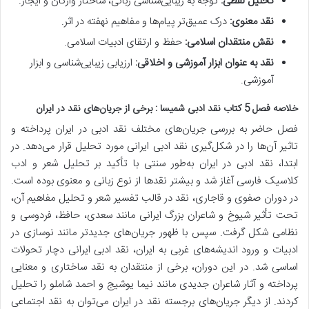
تحلیل لفظی:
توجه به زیبایی‌شناسی زبانی، ساختار واژگان و ایجاز.
نقد معنوی:
درک عمیق‌تر پیام‌ها و مفاهیم نهفته در اثر.
نقش منتقدان اسلامی:
حفظ و ارتقای ادبیات اسلامی.
نقد به عنوان ابزار آموزشی و اخلاقی:
ارزیابی زیبایی‌شناسی و ابزار
آموزشی.
خلاصه فصل 5 کتاب نقد ادبی شمیسا : برخی از جریان‌های نقد در ایران
فصل حاضر به بررسی جریان‌های مختلف نقد ادبی در ایران پرداخته و
تاثیر آن‌ها را در شکل‌گیری نقد ادبی ایرانی مورد تحلیل قرار می‌دهد.
در
ابتدا، نقد ادبی در ایران به‌طور سنتی با تأکید بر تحلیل شعر و ادب
کلاسیک فارسی آغاز شد و بیشتر نقدها از نوع زبانی و معنوی بوده است.
در دوران صفوی و قاجاری، نقد در قالب تفسیر شعر و تحلیل مفاهیم آن،
تحت تأثیر شیوخ و شاعران بزرگ ایرانی مانند سعدی، حافظ، فردوسی و
نظامی شکل گرفت. سپس با ظهور جریان‌های جدیدتر مانند نوسازی در
ادبیات و ورود اندیشه‌های غربی به ایران، نقد ادبی ایرانی دچار تحولات
اساسی شد. در این دوران، برخی از منتقدان به نقد ساختاری و معنایی
پرداخته و آثار شاعران جدیدی مانند نیما یوشیج و احمد شاملو را تحلیل
کردند. از دیگر جریان‌های برجسته نقد در ایران می‌توان به نقد اجتماعی