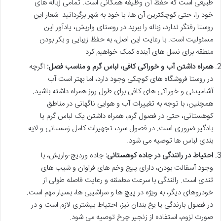
طبیعی است که حفظ آن وظیفه همگانی است. تمامی زباله های
خود را، حتی کوچکترین آن ها، با خود به شهر برگردانید. شعار این
روستا رفتگر ندارد، زباله را ببرید در روستای واریش، یادآور این
مسئولیت است. با رعایت این اصل، به حفظ زیبایی و بکر بودن
منطقه برای نسل های آینده کمک خواهیم کرد.
همراه داشتن آب و خوراکی کافی، لباس گرم و مناسب فصل:
اگرچه
در روستا فروشگاه های کوچکی وجود دارد، اما بهتر است آب
آشامیدنی و خوراکی های کافی برای طول روز همراه داشته باشید.
همچنین، با توجه به تغییرات آب و هوایی ناگهانی در مناطق
کوهستانی، حتی در فصول گرم، همراه داشتن یک لباس گرم یا
بادگیر ضروری است. در فصول سرد، تجهیزات کامل زمستانی و لایه
بندی لباس ها توصیه می شود.
احتیاط در رانندگی در جاده کوهستانی:
جاده وردیج-واریش، با
وجود آسفالت بودن، دارای پیچ وخم های فراوان و شیب های
تندی است. رانندگی با سرعت مطمئنه و رعایت فاصله طولی از
خودروهای دیگر، به ویژه در پیچ ها و سراشیبی ها، بسیار مهم است.
در فصول بارندگی یا یخ بندان نیز، احتیاط بیشتری لازم است و در
صورت لزوم، استفاده از زنجیر چرخ توصیه می شود.