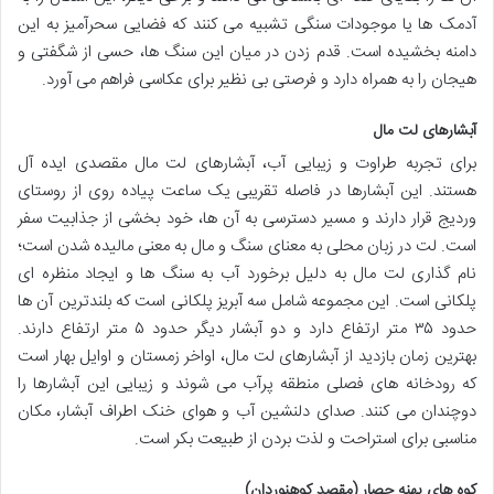
آدمک ها یا موجودات سنگی تشبیه می کنند که فضایی سحرآمیز به این
دامنه بخشیده است. قدم زدن در میان این سنگ ها، حسی از شگفتی و
هیجان را به همراه دارد و فرصتی بی نظیر برای عکاسی فراهم می آورد.
آبشارهای لت مال
برای تجربه طراوت و زیبایی آب، آبشارهای لت مال مقصدی ایده آل
هستند. این آبشارها در فاصله تقریبی یک ساعت پیاده روی از روستای
وردیج قرار دارند و مسیر دسترسی به آن ها، خود بخشی از جذابیت سفر
است. لت در زبان محلی به معنای سنگ و مال به معنی مالیده شدن است؛
نام گذاری لت مال به دلیل برخورد آب به سنگ ها و ایجاد منظره ای
پلکانی است. این مجموعه شامل سه آبریز پلکانی است که بلندترین آن ها
حدود ۳۵ متر ارتفاع دارد و دو آبشار دیگر حدود ۵ متر ارتفاع دارند.
بهترین زمان بازدید از آبشارهای لت مال، اواخر زمستان و اوایل بهار است
که رودخانه های فصلی منطقه پرآب می شوند و زیبایی این آبشارها را
دوچندان می کنند. صدای دلنشین آب و هوای خنک اطراف آبشار، مکان
مناسبی برای استراحت و لذت بردن از طبیعت بکر است.
کوه های پهنه حصار (مقصد کوهنوردان)