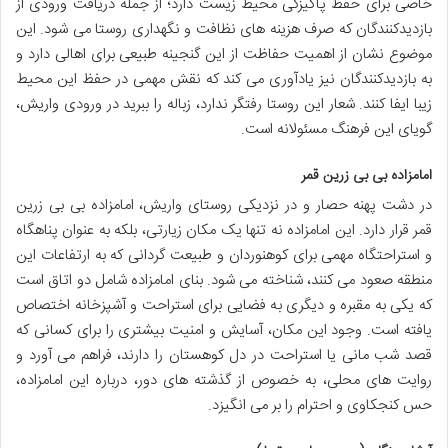
خاصی برای حفظ پاکیزگی محیط زیست دارد؛ از جمله دریافت ورودی از
بازدیدکنندگان که صرف هزینه های نظافت و نگهداری روستا می شود. این
موضوع نشان از اهمیت حفاظت از این گنجینه طبیعی برای اهالی دارد و
به بازدیدکنندگان نیز یادآوری می کند که نقش مهمی در حفظ این محیط
زیبا ایفا کنند. شعار این روستا رفتگر ندارد، زباله را ببرید در ورودی واریش،
گویای این فرهنگ مسئولانه است.
امامزاده بی بی زرین قمر
در دشت پهنه حصار و در نزدیکی روستای واریش، امامزاده بی بی زرین
قمر قرار دارد. این امامزاده نه تنها یک مکان زیارتی، بلکه به عنوان پناهگاه
و استراحتگاه مهمی برای کوهنوردان و طبیعت گردانی که به ارتفاعات این
منطقه صعود می کنند، شناخته می شود. بنای امامزاده شامل دو اتاق است
که یکی به مقبره و دیگری به فضایی برای استراحت و آشپزخانه اختصاص
یافته است. وجود این مکان، آسایش و امنیت بیشتری را برای کسانی که
قصد شب مانی یا استراحت در دل کوهستان را دارند، فراهم می آورد و
روایت های محلی، به خصوص از گذشته های دور، درباره این امامزاده،
حس کنجکاوی و احترام را بر می انگیزد.