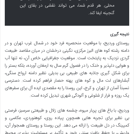
محلی. هر قدم شما، می تواند نقشی در بقای این
گنجینه ایفا کند.
نتیجه گیری
روستای وردیج، با موقعیت منحصربه فرد خود در شمال غرب تهران و در
دامنه رشته کوه های البرز مرکزی، نگینی درخشان در میان مقاصد طبیعت
گردی نزدیک به پایتخت است. موقعیت جغرافیایی خاص آن، نه تنها آب
و هوایی دلپذیر و خنک را در فصول گرم سال به ارمغان آورده، بلکه بستر را
برای شکل گیری جاذبه های طبیعی بی بدیلی نظیر دامنه ارواح سنگی،
آبشارهای لت مال و کوه های پهنه حصار فراهم کرده است. دسترسی
نسبتاً آسان از تهران و کرج، این روستا را به مقصدی ایده آل برای سفرهای
یک روزه و فرار از شلوغی و آلودگی شهری تبدیل کرده است.
وردیج، با باغ های پربار میوه، چشمه های زلال و طبیعتی سرسبز، فرصتی
بی نظیر برای تجربه هایی همچون پیاده روی، کوهنوردی، عکاسی و
کمپینگ در دل طبیعت را ارائه می دهد. این روستا و روستای همجوار آن،
واریش، با حفظ بافت سنتی خود و تأکید بر مسئولیت پذیری محیط