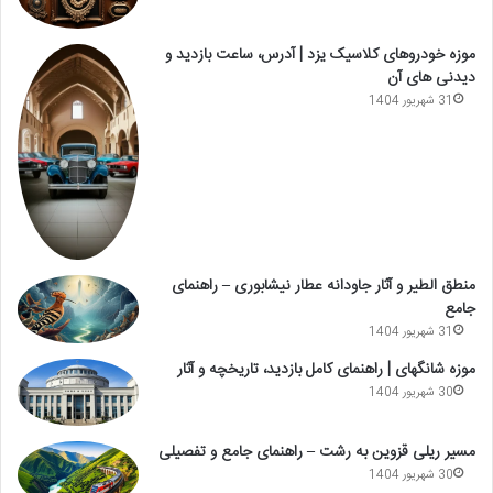
موزه خودروهای کلاسیک یزد | آدرس، ساعت بازدید و
دیدنی های آن
31 شهریور 1404
منطق الطیر و آثار جاودانه عطار نیشابوری – راهنمای
جامع
31 شهریور 1404
موزه شانگهای | راهنمای کامل بازدید، تاریخچه و آثار
30 شهریور 1404
مسیر ریلی قزوین به رشت – راهنمای جامع و تفصیلی
30 شهریور 1404