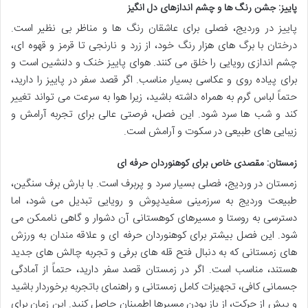
پاییز: جشن رنگ ها و چشم اندازهای دل انگیز
پاییز در وردیج، فصلی برای عاشقان رنگ ها و مناظر بی نظیر است.
درختان با برگ های هزار رنگ خود، از زرد و نارنجی تا قرمز و قهوه ای،
چشم اندازی رویایی را خلق می کنند. هوای پاییز خنک و دلنشین است و
برای پیاده روی و عکاسی بسیار مناسب. اگر قصد سفر در پاییز را دارید،
حتماً لباس گرم به همراه داشته باشید، زیرا هوا به سرعت می تواند تغییر
کند و شب ها سرد شود. این فصل، فرصتی عالی برای تجربه آرامش و
زیبایی های طبیعی در سکوت و آرامش است.
زمستان: مقصدی خاص برای کوهنوردان حرفه ای
زمستان در وردیج، فصلی بسیار سرد و پربرف است. با بارش برف سنگین،
طبیعت وردیج به سرزمینی سفیدپوش و رویایی تبدیل می شود، اما
دسترسی به روستا و مسیرهای کوهستانی آن دشوار و گاهی ناممکن می
شود. این فصل بیشتر برای کوهنوردان حرفه ای و علاقه مندان به ورزش
های زمستانی که به دنبال فتح قله های برفی و تجربه چالش های جدید
هستند، مناسب است. اگر در زمستان قصد سفر دارید، حتماً از آمادگی
جسمانی کافی، تجهیزات کامل زمستانی و راهنمای باتجربه برخوردار باشید
و پیش از حرکت، از باز بودن مسیرها اطمینان حاصل کنید. این زمان برای