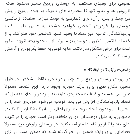
عمومی برای رسیدن مستقیم به روستای وردیج بسیار محدود است.
اتوبوس ها و مترو، تنها تا محدوده های نزدیک به جاده وردیج-واریش
می رسند و پس از آن، برای دسترسی به روستا نیاز به استفاده از تاکسی
دربستی یا خودروی شخصی خواهید داشت. به همین دلیل، اغلب
بازدیدکنندگان ترجیح می دهند با وسیله نقلیه شخصی خود سفر کنند یا از
خدمات تاکسی آنلاین و دربستی بهره ببرند. این محدودیت، اگرچه ممکن
است برای برخی مشکل ساز باشد، اما به نوعی به حفظ بکر بودن و آرامش
روستا کمک می کند.
وضعیت پارکینگ و توقفگاه ها
در ورودی روستای وردیج و همچنین در برخی نقاط مشخص در طول
مسیر، مکان هایی برای پارک خودرو وجود دارد. این فضاها معمولاً
غیررسمی هستند و ظرفیت محدودی دارند، به ویژه در روزهای تعطیل که
تعداد بازدیدکنندگان افزایش می یابد. توصیه می شود خودروی خود را در
محلی امن و بدون ایجاد مزاحمت برای اهالی و سایر گردشگران پارک کنید.
همچنین، به دلیل کوهستانی بودن منطقه، بهتر است خودرو را در شیب
های تند یا کنار پرتگاه ها متوقف نکنید. در روستای واریش نیز، معمولاً
فضاهایی برای پارک خودرو در نظر گرفته شده که ممکن است در ازای