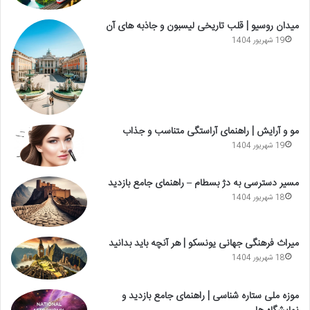
میدان روسیو | قلب تاریخی لیسبون و جاذبه های آن
19 شهریور 1404
مو و آرایش | راهنمای آراستگی متناسب و جذاب
19 شهریور 1404
مسیر دسترسی به دژ بسطام – راهنمای جامع بازدید
18 شهریور 1404
میراث فرهنگی جهانی یونسکو | هر آنچه باید بدانید
18 شهریور 1404
موزه ملی ستاره شناسی | راهنمای جامع بازدید و