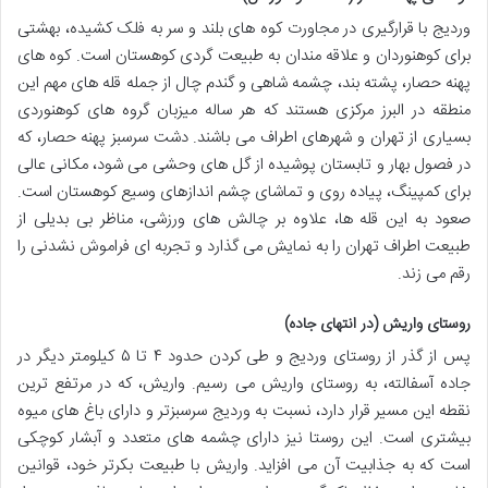
وردیج با قرارگیری در مجاورت کوه های بلند و سر به فلک کشیده، بهشتی
برای کوهنوردان و علاقه مندان به طبیعت گردی کوهستان است. کوه های
پهنه حصار، پشته بند، چشمه شاهی و گندم چال از جمله قله های مهم این
منطقه در البرز مرکزی هستند که هر ساله میزبان گروه های کوهنوردی
بسیاری از تهران و شهرهای اطراف می باشند. دشت سرسبز پهنه حصار، که
در فصول بهار و تابستان پوشیده از گل های وحشی می شود، مکانی عالی
برای کمپینگ، پیاده روی و تماشای چشم اندازهای وسیع کوهستان است.
صعود به این قله ها، علاوه بر چالش های ورزشی، مناظر بی بدیلی از
طبیعت اطراف تهران را به نمایش می گذارد و تجربه ای فراموش نشدنی را
رقم می زند.
روستای واریش (در انتهای جاده)
پس از گذر از روستای وردیج و طی کردن حدود ۴ تا ۵ کیلومتر دیگر در
جاده آسفالته، به روستای واریش می رسیم. واریش، که در مرتفع ترین
نقطه این مسیر قرار دارد، نسبت به وردیج سرسبزتر و دارای باغ های میوه
بیشتری است. این روستا نیز دارای چشمه های متعدد و آبشار کوچکی
است که به جذابیت آن می افزاید. واریش با طبیعت بکرتر خود، قوانین