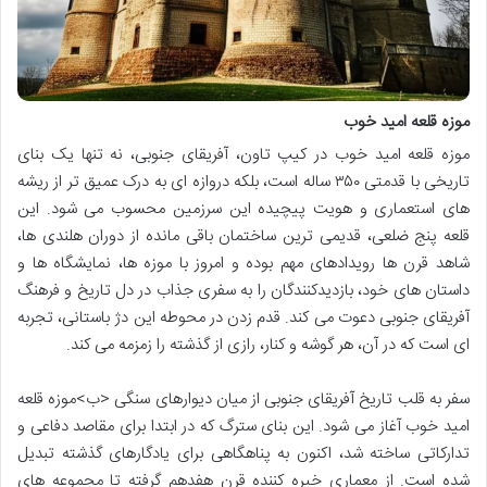
موزه قلعه امید خوب
موزه قلعه امید خوب در کیپ تاون، آفریقای جنوبی، نه تنها یک بنای
تاریخی با قدمتی ۳۵۰ ساله است، بلکه دروازه ای به درک عمیق تر از ریشه
های استعماری و هویت پیچیده این سرزمین محسوب می شود. این
قلعه پنج ضلعی، قدیمی ترین ساختمان باقی مانده از دوران هلندی ها،
شاهد قرن ها رویدادهای مهم بوده و امروز با موزه ها، نمایشگاه ها و
داستان های خود، بازدیدکنندگان را به سفری جذاب در دل تاریخ و فرهنگ
آفریقای جنوبی دعوت می کند. قدم زدن در محوطه این دژ باستانی، تجربه
ای است که در آن، هر گوشه و کنار، رازی از گذشته را زمزمه می کند.
سفر به قلب تاریخ آفریقای جنوبی از میان دیوارهای سنگی <ب>موزه قلعه
امید خوب آغاز می شود. این بنای سترگ که در ابتدا برای مقاصد دفاعی و
تدارکاتی ساخته شد، اکنون به پناهگاهی برای یادگارهای گذشته تبدیل
شده است. از معماری خیره کننده قرن هفدهم گرفته تا مجموعه های