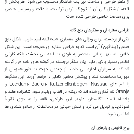
از منظر طراحی و ساخت نیز یک شاهکار محسوب می شود. هر بخش از
قلعه، از شکل کلی آن تا کوچک ترین تزئینات، با دقت و وسواس خاصی
برای مقاصد خاصی طراحی شده است.
طراحی ستاره ای و سنگرهای پنج گانه
یکی از برجسته ترین ویژگی های معماری <ب>قلعه امید خوب، شکل پنج
ضلعی (پنتاگون) آن است که به طراحی ستاره ای معروف است. این شکل
خاص، نه تنها زیبایی منحصر به فردی به قلعه می بخشد، بلکه کارایی
نظامی بسیار بالایی دارد. پنج سنگر برجسته در گوشه های قلعه قرار گرفته
اند که به سربازان اجازه می دادند از چندین جهت به طور همزمان از
دیوارها محافظت کنند و پوشش دفاعی کاملی را فراهم آورند. این سنگرها
با نام های Leerdam، Buuren، Katzenellenbogen، Nassau و
Oranje نام گذاری شده اند که ریشه در القاب ویلیام سوم، شاهزاده هلند و
پادشاه آینده انگلستان دارند. این طراحی، قلعه را به دژی تقریباً
نفوذناپذیر تبدیل می کرد و نقش حیاتی در محافظت از منافع هلندی ها
ایفا می نمود.
برج ناقوس و رازهای آن