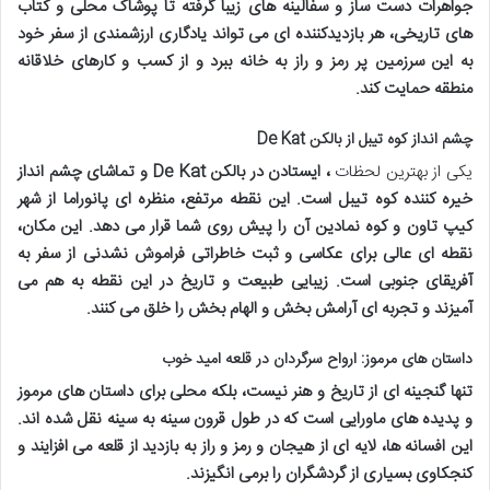
جواهرات دست ساز و سفالینه های زیبا گرفته تا پوشاک محلی و کتاب
های تاریخی، هر بازدیدکننده ای می تواند یادگاری ارزشمندی از سفر خود
به این سرزمین پر رمز و راز به خانه ببرد و از کسب و کارهای خلاقانه
منطقه حمایت کند.
چشم انداز کوه تیبل از بالکن De Kat
یکی از بهترین لحظات
، ایستادن در بالکن De Kat و تماشای چشم انداز
خیره کننده کوه تیبل است. این نقطه مرتفع، منظره ای پانوراما از شهر
کیپ تاون و کوه نمادین آن را پیش روی شما قرار می دهد. این مکان،
نقطه ای عالی برای عکاسی و ثبت خاطراتی فراموش نشدنی از سفر به
آفریقای جنوبی است. زیبایی طبیعت و تاریخ در این نقطه به هم می
آمیزند و تجربه ای آرامش بخش و الهام بخش را خلق می کنند.
داستان های مرموز: ارواح سرگردان در قلعه امید خوب
تنها گنجینه ای از تاریخ و هنر نیست، بلکه محلی برای داستان های مرموز
و پدیده های ماورایی است که در طول قرون سینه به سینه نقل شده اند.
این افسانه ها، لایه ای از هیجان و رمز و راز به بازدید از قلعه می افزایند و
کنجکاوی بسیاری از گردشگران را برمی انگیزند.