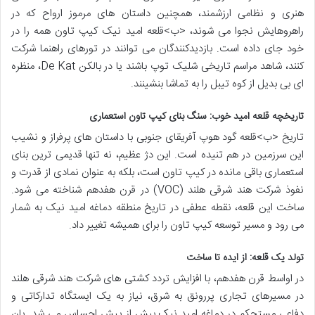
هنری و نظامی ارزشمند، همچنین داستان های مرموز ارواح که در
راهروهایش نجوا می شوند، <ب>قلعه امید نیک کیپ تاون همه را در
خود جای داده است. بازدیدکنندگان می توانند در تورهای راهنما شرکت
کنند، شاهد مراسم تاریخی شلیک توپ باشند یا در بالکن De Kat، منظره
ای بی بدیل از کوه تیبل را به تماشا بنشینند.
تاریخچه قلعه امید خوب: سنگ بنای کیپ تاون استعماری
تاریخ <ب>قلعه گود هوپ آفریقای جنوبی با داستان های پرفراز و نشیب
این سرزمین در هم تنیده است. این دژ عظیم، نه تنها قدیمی ترین بنای
استعماری باقی مانده در کیپ تاون است، بلکه به عنوان نمادی از قدرت و
نفوذ شرکت هند شرقی هلند (VOC) در قرن هفدهم شناخته می شود.
ساخت این قلعه، نقطه عطفی در تاریخ منطقه دماغه امید نیک به شمار
می رود و مسیر توسعه کیپ تاون را برای همیشه تغییر داد.
تولد یک قلعه: از ایده تا ساخت
در اواسط قرن هفدهم، با افزایش تردد کشتی های شرکت هند شرقی هلند
در مسیرهای تجاری پررونق به شرق، نیاز به یک ایستگاه تدارکاتی و
دفاعی مستحکم در دماغه امید نیک بیش از پیش احساس می شد. یان