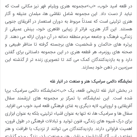
در قلعه امید خوب، <ب>مجموعه هنری ویلیام فهر نیز مکانی است که
نباید از دست داد. این مجموعه شامل نقاشی ها، مبلمان عتیقه و آثار
هنری تزئینی است که عمدتاً مربوط به دوران استعمار در آفریقای جنوبی
هستند. این آثار هنری، فراتر از زیبایی ظاهری خود، بینش عمیقی از
زندگی، فرهنگ و جامعه مردم منطقه دماغه در آن دوران ارائه می دهند. از
پرتره های حاکمان و شخصیت های برجسته گرفته تا مناظر طبیعی و
صحنه های روزمره، هر قطعه هنری در این مجموعه داستانی برای گفتن
دارد و به بازدیدکنندگان کمک می کند تا تصویری زنده تر از گذشته این
سرزمین در ذهن خود بسازند.
نمایشگاه دائمی سرامیک: هنر و صنعت در انبار غله
در بخش انبار غله تاریخی قلعه، یک <ب>نمایشگاه دائمی سرامیک برپا
شده است. این نمایشگاه، با تمرکز بر مجموعه های ارزشمند سفال
آفریقایی و اروپایی، لایه دیگری به غنای فرهنگی قلعه امید خوب می افزاید.
سفال ها و سرامیک ها، نه تنها به عنوان اشیاء تزئینی، بلکه به عنوان ابزاری
برای درک شیوه های زندگی، فنون تولید و تبادلات فرهنگی در طول قرون،
اهمیت فراوانی دارند. بازدیدکنندگان می توانند از نزدیک با ظرافت و هنر
نهفته در این آثار آشنا شوند و نقش هنر و صنعت را در زندگی مردم گذشته