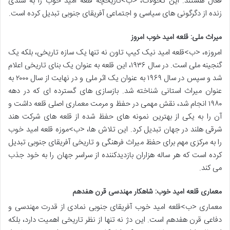
فعال هستند. این تحولات، <ب>تاریخچه قلعه امید خوب را به سندی
زنده از دگرگونی های سیاسی و اجتماعی آفریقای جنوبی تبدیل کرده است.
میراث ملی: قلعه امید خوب امروز
امروزه، <ب>قلعه امید نیک کیپ تاون نه تنها یک سازه تاریخی، بلکه یک
گنجینه ملی است. در سال ۱۹۳۶، این قلعه به عنوان یک بنای تاریخی اعلام
شد و سپس در سال ۱۹۶۹ به عنوان یک اثر ملی و در نهایت از سال ۲۰۰۰ به
عنوان میراث استانی شناخته شد. بازسازی های گسترده ای که در دهه
۱۹۸۰ انجام شد، نقش مهمی در حفظ و مرمت معماری اصلی قلعه داشت و
آن را به یکی از بهترین نمونه های حفظ شده از قلعه های شرکت هند
شرقی هلند در جهان تبدیل کرد. این تلاش ها، <ب>موزه قلعه امید خوب
را به مرکزی مهم برای حفظ میراث فرهنگی و تاریخی آفریقای جنوبی تبدیل
کرده است که هر ساله هزاران بازدیدکننده از سراسر جهان را به خود جذب
می کند.
معماری قلعه امید خوب: شاهکار مهندسی قرن هفدهم
معماری <ب>قلعه امید خوب آفریقای جنوبی نمادی از قدرت مهندسی و
دفاعی قرن هفدهم است. این دژ نه تنها از نظر تاریخی اهمیت دارد، بلکه