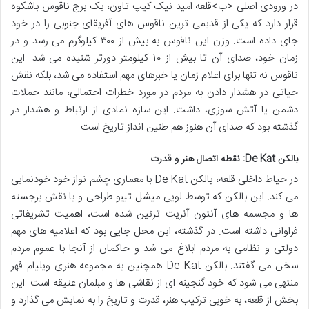
در ورودی اصلی <ب>قلعه امید نیک کیپ تاون، یک برج ناقوس باشکوه
قرار دارد که یکی از قدیمی ترین ناقوس های آفریقای جنوبی را در خود
جای داده است. وزن این ناقوس به بیش از ۳۰۰ کیلوگرم می رسد و در
زمان خود، صدای آن تا بیش از ۱۰ کیلومتر دورتر شنیده می شد. این
ناقوس نه تنها برای اعلام زمان یا خبرهای مهم استفاده می شد، بلکه نقش
حیاتی در هشدار دادن به مردم در مورد خطرات احتمالی، مانند حملات
دشمن یا آتش سوزی، داشت. این سازه نمادی از ارتباط و هشدار در
گذشته بود که صدای آن هنوز هم طنین انداز تاریخ است.
بالکن De Kat: نقطه اتصال هنر و قدرت
در حیاط داخلی قلعه، بالکن De Kat با معماری چشم نواز خود خودنمایی
می کند. این بالکن که توسط لویی میشل تیبو طراحی و با نقش برجسته
ها و مجسمه های آنتون آنریت تزئین شده است، اهمیت تشریفاتی
فراوانی داشته است. در گذشته، این محل جایی بود که اعلامیه های مهم
دولتی و نظامی به مردم ابلاغ می شد و حاکمان از آنجا با عموم مردم
سخن می گفتند. بالکن De Kat همچنین به مجموعه هنری ویلیام فهر
منتهی می شود که خود گنجینه ای از نقاشی ها و مبلمان عتیقه است. این
بخش از قلعه، به خوبی ترکیب هنر، قدرت و تاریخ را به نمایش می گذارد و