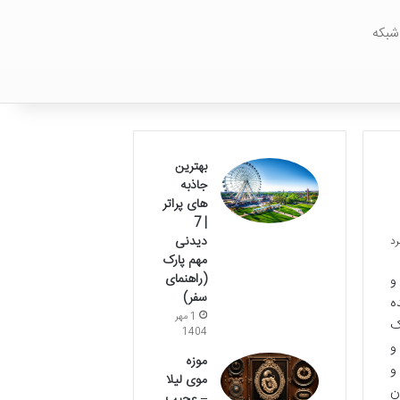
شبکه
بهترین
جاذبه
های پراتر
| 7
دیدنی
مهم پارک
(راهنمای
و
سفر)
ه
1 مهر
ک
1404
و
موزه
و
موی لیلا
ن
– عجیب