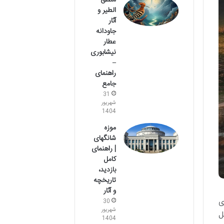
منطق
الطیر و
آثار
جاودانه
عطار
نیشابوری
–
راهنمای
جامع
31
شهریور
1404
موزه
شانگهای
| راهنمای
کامل
بازدید،
تاریخچه
و آثار
ی
30
شهریور
ل
1404