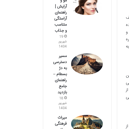
مو و
آرایش |
راهنمای
ف
آراستگی
متناسب
ه
و جذاب
و
19
ه
شهریور
ه
1404
مسیر
دسترسی
به دژ
بسطام –
ن
راهنمای
ی
جامع
ز
بازدید
ی
18
شهریور
1404
میراث
فرهنگی
ز