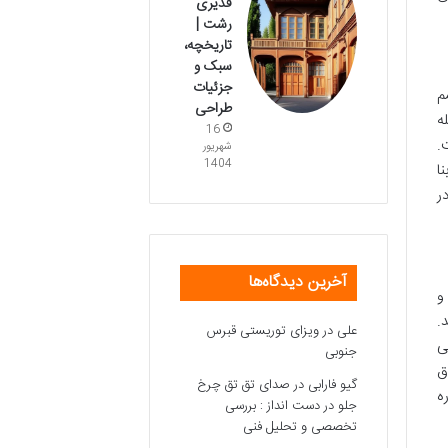
قدیری
رشت |
تاریخچه،
سبک و
جزئیات
م
طراحی
ه
16
.
شهریور
1404
ا
ر
آخرین دیدگاه‌ها
و
.
علی
در
ویزای توریستی قبرس
ی
جنوبی
ق
گیو فارابی
در
صدای تق تق چرخ
ه
جلو در دست انداز : بررسی
تخصصی و تحلیل فنی