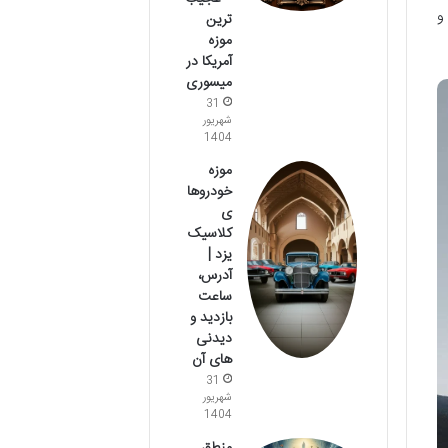
و
ترین
موزه
آمریکا در
میسوری
31
شهریور
1404
موزه
خودروها
ی
کلاسیک
یزد |
آدرس،
ساعت
بازدید و
دیدنی
های آن
31
شهریور
1404