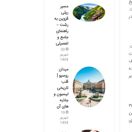
خ
مسیر
.
ریلی
ر
قزوین به
رشت –
راهنمای
جامع و
تفصیلی
ت.
30
ت
شهریور
1404
ف
ه
میدان
روسیو |
ر
قلب
تاریخی
لیسبون و
جاذبه
نید از طریق جاده اصفهان-کوهپایه اقدام کنید. پس از طی مسافتی حدود ۳۵
های آن
ن
19
شهریور
ی
1404