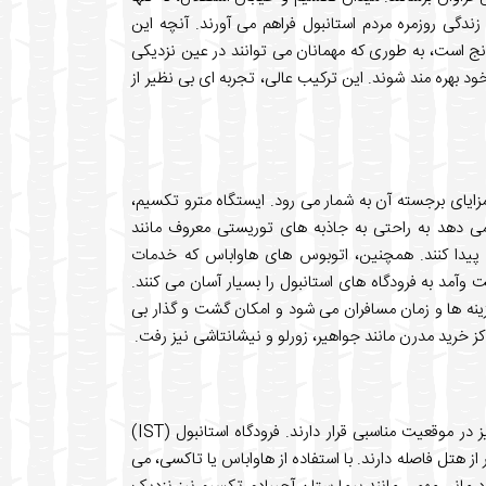
زندگی روزمره مردم استانبول فراهم می آورند. آنچه این
دنج است، به طوری که مهمانان می توانند در عین نزدیکی
 بهره مند شوند. این ترکیب عالی، تجربه ای بی نظیر از
ایای برجسته آن به شمار می رود. ایستگاه مترو تکسیم،
 می دهد به راحتی به جاذبه های توریستی معروف مانند
سی پیدا کنند. همچنین، اتوبوس های هاواباس که خدمات
ت وآمد به فرودگاه های استانبول را بسیار آسان می کنند.
نه ها و زمان مسافران می شود و امکان گشت و گذار بی
کز خرید مدرن مانند جواهیر، زورلو و نیشانتاشی نیز رفت.
مسافران هتل تایتانیک سیتی تکسیم از نظر دسترسی به فرودگاه ها نیز در موقعیت مناسبی قرار دارند. فرودگاه استانبول (IST)
متر و فرودگاه صبیحا گوکچن (SAW) حدود ۳۸.۸ کیلومتر از هتل فاصله دارند. با استفاده از هاواباس یا تاکسی، می