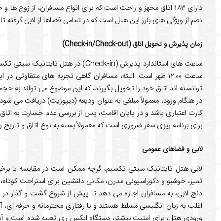
دارای ۱۸۳ اتاق مجهز و راحت است که برای انواع مسافران، از زوج ه
نظم از ویژگی های بارز این هتل است که در تمامی فضاها از لابی گرفته تا
زمان پذیرش و تحویل اتاق (Check-in/Check-out)
ساعت ۱۲:۰۰ ظهر است. البته، مسافران گاهی تجربه های متفاوتی 
توانسته اند اتاق خود را تحویل بگیرند، که این موضوع می تواند به حج
در هنگام ورود، معمولاً مبلغی به عنوان ودیعه (دیپوزیت) دریافت می شود ک
کارت اعتباری باشد و در پایان اقامت، پس از بررسی عدم خسارت به اتاق، 
برای برنامه ریزی سفر ضروری است که معمولاً بسته به نوع اتاق و تاریخ ر
لابی و فضاهای عمومی
لابی هتل تایتانیک سیتی تکسیم، گرچه ممکن است در مقایسه با برخی 
تمیز، خوشبو و دکوراسیونی مدرن، مکانی دلنشین برای استراحت کوتاه، ا
دنج لابی، به مسافران اجازه می دهد تا پیش از شروع گشت و گذار در ش
اغلب به زبان انگلیسی مسلط هستند و با رفتاری محترمانه و حرفه ای، آ
ورودی هتل، برای امنیت بیشتر، دستگاه ایکس ری تعبیه شده است و آسا