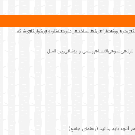
گری
خودرو
رشت
آرایش
کتاب
ساختمان
داروخانه
تلویزیون
کولر گازی
شبکه
 نارنجی
عمومی
اقتصادی
علمی و پزشکی
بین الملل
ر آنچه باید بدانید (راهنمای جامع)