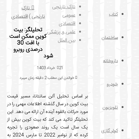
نازک نارنجی
نازک
کتاب
عمومی
نارنجی
)
اقتصادی
اقتصادی
تحلیلگر: بیت
علمی و پزشکی
کوین ممکن است
ساختمان
بین الملل
با افت 30
درصدی روبرو
شود
داروخانه
21 خرداد 1403
خواندن این مطلب 2 دقیقه زمان میبرد
خودرو
بر اساس تحلیل آلن سانتانا، مسیر قیمت
بیت کوین در سال گذشته اطلاعات مهمی را در
تلویزیون
مورد حرکات بالقوه آینده آن ارائه می دهد. این
تحلیلگر تاکید می کند که بیت کوین بیش از
یک سال است یک روند صعودی را تجربه
کولر گازی
کرده که از نوامبر 2022 تا مارس 2024 به