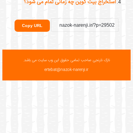
استخراج بیت کوین چه زمانی تمام می شود؟
Copy URL
نازک نارنجی صاحب تمامی حقوق این وب سایت می باشد.
ertebat@nazok-narenji.ir