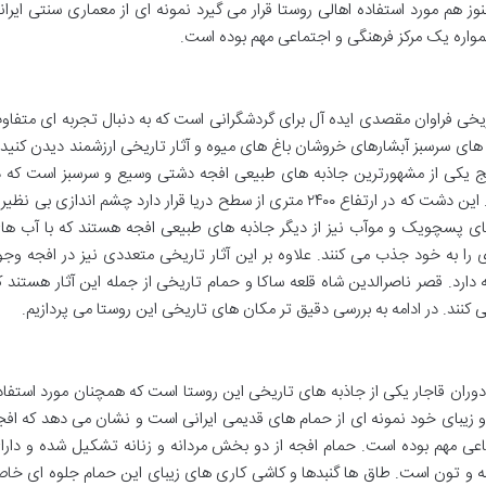
نوز هم مورد استفاده اهالی روستا قرار می گیرد نمونه ای از معماری سنتی ایران
واره یک مرکز فرهنگی و اجتماعی مهم بوده است.
یخی فراوان مقصدی ایده آل برای گردشگرانی است که به دنبال تجربه ای متفاو
 های سرسبز آبشارهای خروشان باغ های میوه و آثار تاریخی ارزشمند دیدن کنید 
ج یکی از مشهورترین جاذبه های طبیعی افجه دشتی وسیع و سرسبز است که د
فصل بهار با گل های رنگارنگ پوشیده می شود. این دشت که در ارتفاع ۲۴۰۰ متری از سطح دریا قرار دارد چشم اندازی بی نظی
های پسچویک و موآب نیز از دیگر جاذبه های طبیعی افجه هستند که با آب ها
 را به خود جذب می کنند. علاوه بر این آثار تاریخی متعددی نیز در افجه وجو
ارد. قصر ناصرالدین شاه قلعه ساکا و حمام تاریخی از جمله این آثار هستند ک
می کنند. در ادامه به بررسی دقیق تر مکان های تاریخی این روستا می پردازیم.
دوران قاجار یکی از جاذبه های تاریخی این روستا است که همچنان مورد استفاد
 و زیبای خود نمونه ای از حمام های قدیمی ایرانی است و نشان می دهد که افج
اعی مهم بوده است. حمام افجه از دو بخش مردانه و زنانه تشکیل شده و دارا
 و تون است. طاق ها گنبدها و کاشی کاری های زیبای این حمام جلوه ای خا