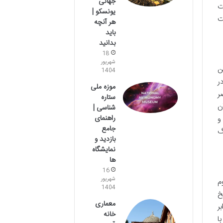
جهانی
ت
یونسکو |
ت
هر آنچه
باید
بدانید
18
شهریور
ن
1404
ر
موزه ملی
ر
ستاره
ن
شناسی |
راهنمای
و
جامع
گ
بازدید و
نمایشگاه
ها
16
شهریور
م
1404
خ
معماری
ر
خانه
ا