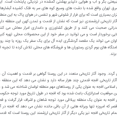
طبیعتی بکر و آب و هوایی دلپذیر بهشتی گمشده در نزدیکی پایتخت است. ای
د ۳۰ کیلومتری شمال شرق تهران واقع شده با دشت های وسیع کوه های سر به فلک کشیده آبشاره
ران بسیاری است که برای فرار از شلوغی شهر و تنفس در هوای پاک به این منطق
 آثار تاریخی ارزشمندی نیز است که نشان از قدمت و تمدن کهن این منطقه دارد
زندرانی صحبت می کنند و از طریق کشاورزی و دامداری امرار معاش می کنند
ایی برخوردار است و می توانید در سفر خود از این محصولات محلی تهیه کنید
اوان می تواند یک مقصد گردشگری ایده آل برای یک سفر یک روزه یا چند روز
اقامتگاه های بوم گردی رستوران ها و فروشگاه های محلی تلاش کرده تا تجربه ا
زند.
 گردد. وجود آثار تاریخی متعدد در این روستا گواهی بر قدمت و اهمیت آن د
ثار تاریخی افجه قدمتی چند هزار ساله دارد و نشان می دهد که این منطقه د
 اسلامی افجه به عنوان یکی از روستاهای مهم منطقه لواسان شناخته می شد و د
این موقعیت استراتژیک باعث شده بود که افجه در طول تاریخ مورد توجه حکوم
ر افجه به عنوان یک منطقه ییلاقی مورد توجه شاهان و اشراف قرار گرفت و قص
صر که امروزه تنها ویرانه هایی از آن باقی مانده نشان می دهد که افجه در آ
مام تاریخی افجه نیز یکی دیگر از آثار تاریخی ارزشمند این روستا است که قدم