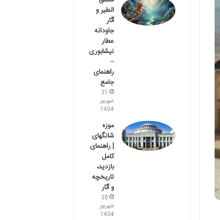
منطق
الطیر و
آثار
جاودانه
عطار
نیشابوری
–
راهنمای
جامع
31
شهریور
1404
موزه
شانگهای
| راهنمای
کامل
بازدید،
تاریخچه
و آثار
30
شهریور
1404