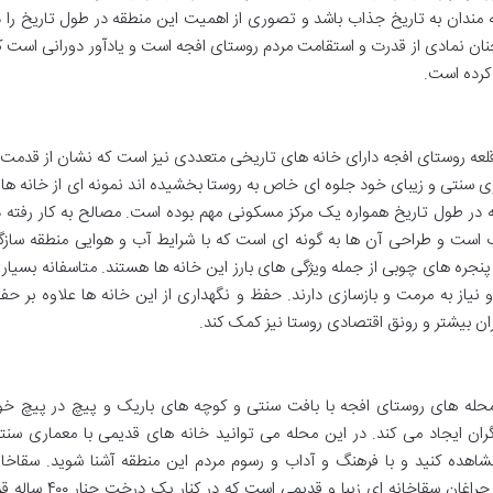
قه مندان به تاریخ جذاب باشد و تصوری از اهمیت این منطقه در طول تاریخ را د
نان نمادی از قدرت و استقامت مردم روستای افجه است و یادآور دورانی است ک
کرده است.
 قلعه روستای افجه دارای خانه های تاریخی متعددی نیز است که نشان از قدمت 
اری سنتی و زیبای خود جلوه ای خاص به روستا بخشیده اند نمونه ای از خانه ها
 در طول تاریخ همواره یک مرکز مسکونی مهم بوده است. مصالح به کار رفته د
ت و طراحی آن ها به گونه ای است که با شرایط آب و هوایی منطقه سازگا
نجره های چوبی از جمله ویژگی های بارز این خانه ها هستند. متاسفانه بسیار
 نیاز به مرمت و بازسازی دارند. حفظ و نگهداری از این خانه ها علاوه بر حف
ن بیشتر و رونق اقتصادی روستا نیز کمک کند.
 محله های روستای افجه با بافت سنتی و کوچه های باریک و پیچ در پیچ خو
ن ایجاد می کند. در این محله می توانید خانه های قدیمی با معماری سنت
مشاهده کنید و با فرهنگ و آداب و رسوم مردم این منطقه آشنا شوید. سقاخان
ابوالفضل یکی از مشهورترین جاذبه های محله چراغان سقاخانه ای زیبا و قدیمی است که در کنار یک د