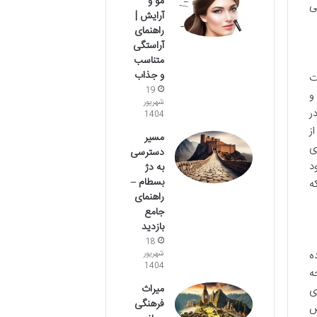
مو و
ی
آرایش |
راهنمای
آراستگی
متناسب
و جذاب
ت
19
و
شهریور
ر
1404
ر از
مسیر
ی
دسترسی
د
به دژ
بسطام –
ه
راهنمای
جامع
بازدید
18
ه
شهریور
1404
ه
میراث
ی
فرهنگی
ص