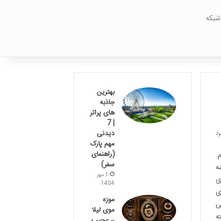
شبکه
بهترین
جاذبه
های پراتر
| 7
دیدنی
مهم پارک
(راهنمای
.
سفر)
ه
1 مهر
ی
1404
ی
موزه
ی
موی لیلا
ه
– عجیب