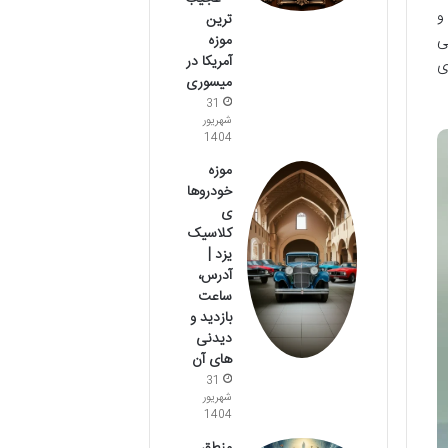
و
ترین
ی
موزه
آمریکا در
ی
میسوری
31
شهریور
1404
موزه
خودروها
ی
کلاسیک
یزد |
آدرس،
ساعت
بازدید و
دیدنی
های آن
31
شهریور
1404