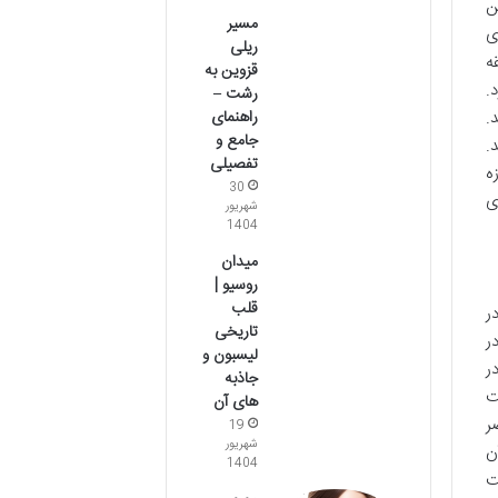
ن
مسیر
ای
ریلی
ه
قزوین به
.
رشت –
راهنمای
.
جامع و
.
تفصیلی
ه
30
ی
شهریور
1404
میدان
روسیو |
قلب
ر
تاریخی
ر
لیسبون و
ر
جاذبه
ت
های آن
ر
19
شهریور
ن
1404
ت