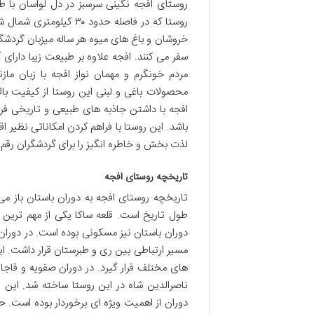
روستای افجه نگینی سرسبز در دل لواسان با 
روستا که در فاصله حدو
خروشان و باغ های میوه هر ساله میزبان گردشگ
سفر می کنند. افجه علاوه بر طبیعت زیبا دارای
مردم خونگرم و مهمان نواز افجه با زبان ما
محصولات باغی و لبنی این روستا از کیفیت بال
افجه با داشتن جاذبه های طبیعی و تاریخی فر
باشد. این روستا با فراهم کردن امکاناتی نظیر 
لذت بخش و خاطره انگیز را برای گردشگران رقم ب
تاریخچه روستای افجه
تاریخچه روستای افجه به دوران باستان باز می
طول تاریخ است. قلعه ساکا یکی از مهم ترین آ
دوران باستان نیز مسکونی بوده است. در دوران
مسیر ارتباطی بین ری و طبرستان قرار داشت. 
های مختلف قرار گیرد. در دوران صفویه و قاجا
ناصرالدین شاه در این روستا ساخته شد. این ق
دوران از اهمیت ویژه ای برخوردار بوده است. ح