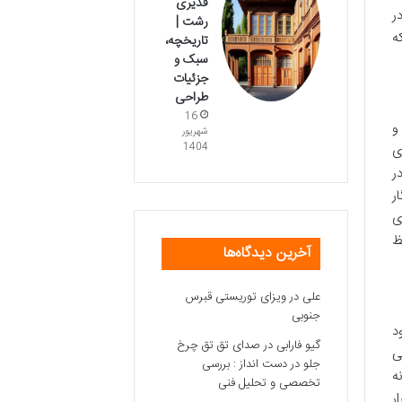
قدیری
ر
رشت |
ه
تاریخچه،
سبک و
جزئیات
طراحی
16
و
شهریور
1404
ی
ر
ر
ی
ظ
آخرین دیدگاه‌ها
علی
در
ویزای توریستی قبرس
جنوبی
د
گیو فارابی
در
صدای تق تق چرخ
ی
جلو در دست انداز : بررسی
ه
تخصصی و تحلیل فنی
رخت چنار ۴۰۰ ساله قرار