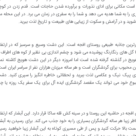
تا است مکانی برای ادای نذورات و برآورده شدن حاجات است. قدم زدن در کوچ
 را به شما هدیه می دهد و شما را به سفری در زمان می برد. در این محله م
 شوید و در آرامش و سکوت از زیبایی های طبیعت و تاریخ لذت ببرید.
ین جاذبه طبیعی روستای افجه است. این دشت وسیع و سرسبز که در ارتفا
ار با گل های رنگارنگ پوشیده می شود و چشم اندازی بی نظیر از کوه های اطراف ر
یج در گذشته گرفته شده است اما امروزه دیگر در این دشت هویج کاشته نم
حبوب برای گردشگران است و هر ساله میزبان هزاران نفر از سراسر ایران است
دی پیک نیک و عکاسی لذت ببرید و لحظاتی خاطره انگیز را سپری کنید. دش
بوع خود می تواند یک مقصد گردشگری ایده آل برای یک سفر یک روزه یا چن
جه در حاشیه این روستا و در سینه کش قله ساکا قرار دارد. این آبشار که ارتفا
 و مناظر زیبا هر ساله گردشگران بسیاری را به خود جذب می کند. برای رسیدن به آبشا
ت بالا حرکت کنید و پس از طی مسیری کوتاه به این آبشار زیبا خواهید رسید